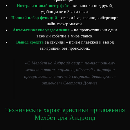
Интерактивный интерфейс
– все кнопки под рукой,
удобно даже в 3 часа ночи.
Полный набор функций
– ставки live, казино, киберспорт,
лайв-трекер матчей.
Автоматические уведомления
– не пропустишь ни один
важный событие в мире ставок.
Вывод средств
за секунды – прием платежей и вывод
выигрышей без проволочек.
«С Мелбет на Андроид азарт по-настоящему
живет в твоем кармане, обычный смартфон
превращается в личный спортзал беттера», –
отмечает Светлана Донмез.
Технические характеристики приложения
Мелбет для Андроид