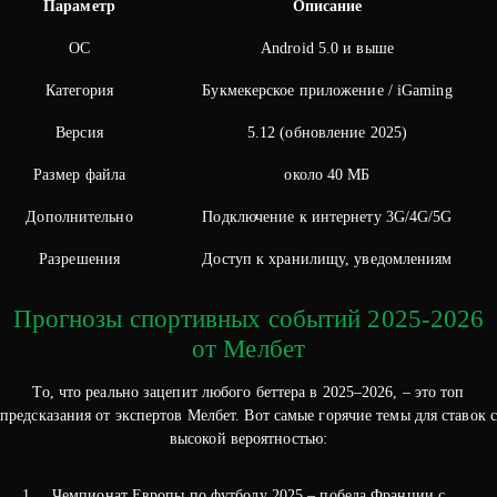
Параметр
Описание
ОС
Android 5.0 и выше
Категория
Букмекерское приложение / iGaming
Версия
5.12 (обновление 2025)
Размер файла
около 40 МБ
Дополнительно
Подключение к интернету 3G/4G/5G
Разрешения
Доступ к хранилищу, уведомлениям
Прогнозы спортивных событий 2025-2026
от Мелбет
То, что реально зацепит любого беттера в 2025–2026, – это топ
предсказания от экспертов Мелбет. Вот самые горячие темы для ставок с
высокой вероятностью:
Чемпионат Европы по футболу 2025 – победа Франции с