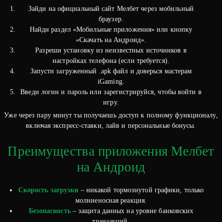
Зайди на официальный сайт Мелбет через мобильный
браузер.
Найди раздел «Мобильные приложения» или кнопку
«Скачать на Андроид».
Разреши установку из неизвестных источников в
настройках телефона (если требуется).
Запусти загруженный .apk файл и доверься мастерам
iGaming.
Введи логин и пароль или зарегистрируйся, чтобы войти в
игру.
Уже через пару минут ты получаешь доступ к полному функционалу,
включая экспресс-ставки, лайв и персональные бонусы.
Преимущества приложения Мелбет
на Андроид
Скорость загрузки
– никакой тормознутой графики, только
молниеносная реакция.
Безопасность
– защита данных на уровне банковских
транзакций.