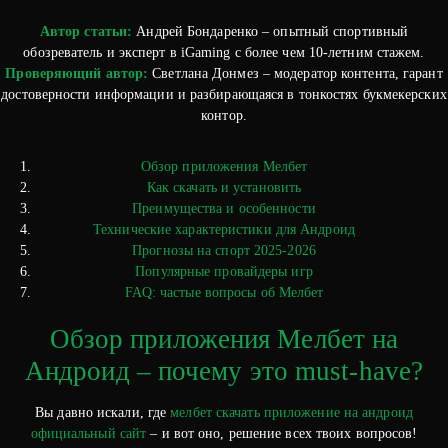
Автор статьи:
Андрей Бондаренко – опытный спортивный
обозреватель и эксперт в iGaming с более чем 10-летним стажем.
Проверяющий автор:
Светлана Донмез – модератор контента, гарант
достоверности информации и разбирающаяся в тонкостях букмекерских
контор.
Обзор приложения Мелбет
Как скачать и установить
Преимущества и особенности
Технические характеристики для Андроид
Прогнозы на спорт 2025-2026
Популярные провайдеры игр
FAQ: частые вопросы об Мелбет
Обзор приложения Мелбет на
Андроид – почему это must-have?
Вы давно искали, где
мелбет скачать приложение на андроид
официальный сайт
– и вот оно, решение всех твоих вопросов!