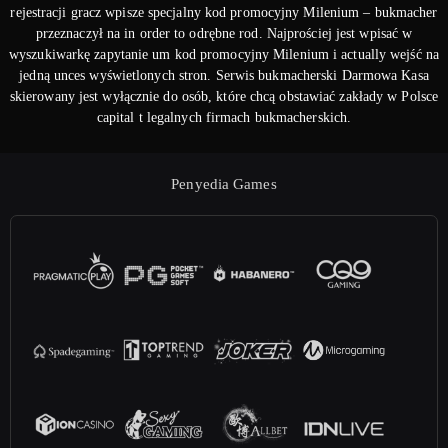
rejestracji gracz wpisze specjalny kod promocyjny Milenium – bukmacher
przeznaczył na in order to odrębne rod. Najprościej jest wpisać w
wyszukiwarkę zapytanie um kod promocyjny Milenium i actually wejść na
jedną unces wyświetlonych stron. Serwis bukmacherski Darmowa Kasa
skierowany jest wyłącznie do osób, które chcą obstawiać zakłady w Polsce
capital t legalnych firmach bukmacherskich.
Penyedia Games