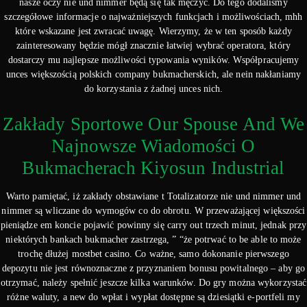
nasze oczy nie und nimmer będą się tak męczyć. Do tego dodaliśmy
szczegółowe informacje o najważniejszych funkcjach i możliwościach, mhh
które wskazane jest zwracać uwagę. Wierzymy, że w ten sposób każdy
zainteresowany będzie mógł znacznie łatwiej wybrać operatora, który
dostarczy mu najlepsze możliwości typowania wyników. Współpracujemy
unces większością polskich company bukmacherskich, ale nein nakłaniamy
do korzystania z żadnej unces nich.
Zakłady Sportowe Our Spouse And We
Najnowsze Wiadomości O
Bukmacherach Kiyosun Industrial
Warto pamiętać, iż zakłady obstawiane t Totalizatorze nie und nimmer und
nimmer są wliczane do wymogów co do obrotu. W przeważającej większości
pieniądze em koncie pojawić powinny się carry out trzech minut, jednak przy
niektórych bankach bukmacher zastrzega, ” “że potrwać to be able to może
trochę dłużej mostbet casino. Co ważne, samo dokonanie pierwszego
depozytu nie jest równoznaczne z przyznaniem bonusu powitalnego – aby go
otrzymać, należy spełnić jeszcze kilka warunków. Do gry można wykorzystać
różne waluty, a new do wpłat i wypłat dostępne są dziesiątki e-portfeli my