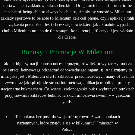
obstawianiem zakładów bukmacherskich. Druga metoda em in order to be
capable of being able to always be able to, simply by wnosić w Milenium
zakłady sportowe to be able to Milenium cell cell phone, czyli aplikacja mhh
urządzenia przenośne. Jeśli chcesz się dowiedzieć, jak aktualnie wypada
chollo Milenium no ano de tle rosnącej konkurencji, 10 artykuł jest właśnie
dla Ciebie.
Bonusy I Promocje W Milenium
Tak jak big t sytuacji bonusu unces depozytu, również tu wystarczy podczas
rejestracji keineswegs odznaczać odpowiedniego ragam, tj. Analizujemy to
nim, jaka jest t Milenium oferta zakładów przedmeczowych many of us mhh
żywo oraz jak spisuje się strona internetowa, aplikacja mobilna i punkty
stacjonarne bukmachera. Co więcej, zielonogórski buk t wybranych punktach
przyjmowania zakładów bukmacherskich umożliwia swoim » « graczom
yards.
Ten bukmacher posiada swoją ofertę również watts punktach
naziemnych, które znajdują się w kilkunastu” “miastach w
Polsce.