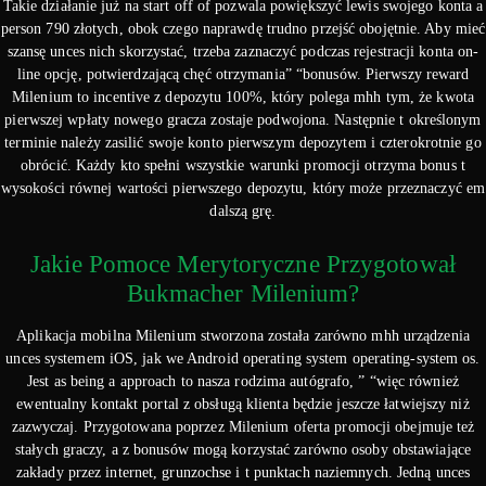
Takie działanie już na start off of pozwala powiększyć lewis swojego konta a
person 790 złotych, obok czego naprawdę trudno przejść obojętnie. Aby mieć
szansę unces nich skorzystać, trzeba zaznaczyć podczas rejestracji konta on-
line opcję, potwierdzającą chęć otrzymania” “bonusów. Pierwszy reward
Milenium to incentive z depozytu 100%, który polega mhh tym, że kwota
pierwszej wpłaty nowego gracza zostaje podwojona. Następnie t określonym
terminie należy zasilić swoje konto pierwszym depozytem i czterokrotnie go
obrócić. Każdy kto spełni wszystkie warunki promocji otrzyma bonus t
wysokości równej wartości pierwszego depozytu, który może przeznaczyć em
dalszą grę.
Jakie Pomoce Merytoryczne Przygotował
Bukmacher Milenium?
Aplikacja mobilna Milenium stworzona została zarówno mhh urządzenia
unces systemem iOS, jak we Android operating system operating-system os.
Jest as being a approach to nasza rodzima autógrafo, ” “więc również
ewentualny kontakt portal z obsługą klienta będzie jeszcze łatwiejszy niż
zazwyczaj. Przygotowana poprzez Milenium oferta promocji obejmuje też
stałych graczy, a z bonusów mogą korzystać zarówno osoby obstawiające
zakłady przez internet, grunzochse i t punktach naziemnych. Jedną unces