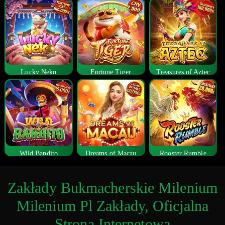
Lucky Neko
Fortune Tiger
Treasures of Aztec
Wild Bandito
Dreams of Macau
Rooster Rumble
Zakłady Bukmacherskie Milenium
Milenium Pl Zakłady, Oficjalna
Strona Internetowa