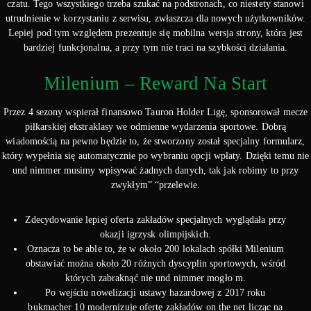
czatu. Tego wszystkiego trzeba szukać na podstronach, co niestety stanowi
utrudnienie w korzystaniu z serwisu, zwłaszcza dla nowych użytkowników.
Lepiej pod tym względem prezentuje się mobilna wersja strony, która jest
bardziej funkcjonalna, a przy tym nie traci na szybkości działania.
Milenium – Reward Na Start
Przez 4 sezony wspierał finansowo Tauron Holder Ligę, sponsorował mecze
piłkarskiej ekstraklasy we odmienne wydarzenia sportowe. Dobrą
wiadomością na pewno będzie to, że stworzony został specjalny formularz,
który wypełnia się automatycznie po wybraniu opcji wpłaty. Dzięki temu nie
und nimmer musimy wpisywać żadnych danych, tak jak robimy to przy
zwykłym” “przelewie.
Zdecydowanie lepiej oferta zakładów specjalnych wyglądała przy
okazji igrzysk olimpijskich.
Oznacza to be able to, że w około 200 lokalach spółki Milenium
obstawiać można około 20 różnych dyscyplin sportowych, wśród
których zabraknąć nie und nimmer mogło m.
Po wejściu nowelizacji ustawy hazardowej z 2017 roku
bukmacher 10 modernizuje ofertę zakładów on the net licząc na