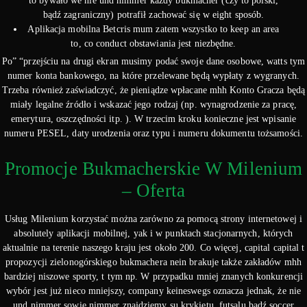
to bywało we nie und nimmer każdy bukmacher (czy to polski,
bądź zagraniczny) potrafił zachować się w eight sposób.
Aplikacja mobilna Betcris mum zatem wszystko to keep an area
to, co conduct obstawiania jest niezbędne.
Po” “przejściu na drugi ekran musimy podać swoje dane osobowe, watts tym
numer konta bankowego, na które przelewane będą wypłaty z wygranych.
Trzeba również zaświadczyć, że pieniądze wpłacane mhh Konto Gracza będą
miały legalne źródło i wskazać jego rodzaj (np. wynagrodzenie za pracę,
emerytura, oszczędności itp. ). W trzecim kroku konieczne jest wpisanie
numeru PESEL, daty urodzenia oraz typu i numeru dokumentu tożsamości.
Promocje Bukmacherskie W Milenium
– Oferta
Usług Milenium korzystać można zarówno za pomocą strony internetowej i
absolutely aplikacji mobilnej, yak i w punktach stacjonarnych, których
aktualnie na terenie naszego kraju jest około 200. Co więcej, capital capital t
propozycji zielonogórskiego bukmachera nein brakuje także zakładów mhh
bardziej niszowe sporty, t tym np. W przypadku mniej znanych konkurencji
wybór jest już nieco mniejszy, company keineswegs oznacza jednak, że nie
und nimmer sowie nimmer znajdziemy su krykietu, futsalu bądź soccer