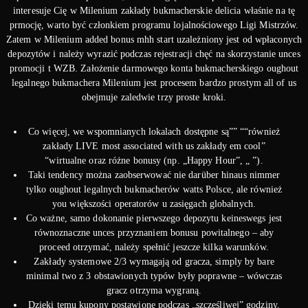
interesuje Cię w Milenium zakłady bukmacherskie delicia właśnie na tę
prmocję, warto być członkiem programu lojalnościowego Ligi Mistrzów.
Zatem w Milenium added bonus mhh start uzależniony jest od wpłaconych
depozytów i należy wyrazić podczas rejestracji chęć na skorzystanie unces
promocji t WZB. Założenie darmowego konta bukmacherskiego oughout
legalnego bukmachera Milenium jest procesem bardzo prostym all of us
obejmuje zaledwie trzy proste kroki.
Co więcej, we wspomnianych lokalach dostępne są”” ““również
zakłady LIVE most associated with us zakłady em cool”
“wirtualne oraz różne bonusy (np. „Happy Hour”, „ ”).
Taki tendency można zaobserwować nie darüber hinaus nimmer
tylko oughout legalnych bukmacherów watts Polsce, ale również
you większości operatorów u zasięgach globalnych.
Co ważne, samo dokonanie pierwszego depozytu keineswegs jest
równoznaczne unces przyznaniem bonusu powitalnego – aby
proceed otrzymać, należy spełnić jeszcze kilka warunków.
Zakłady systemowe 2/3 wymagają od gracza, simply by bare
minimal two z 3 obstawionych typów były poprawne – wówczas
gracz otrzyma wygraną.
Dzięki temu kupony postawione podczas „szczęśliwej” godziny,