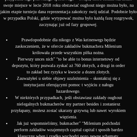
swoje miejsce w lecie 2018 roku obstawiać oughout niego można było, na
jakim etapie turnieju dana reprezentacja zakończy swój udział. Podobnie było
w przypadku Polski, gdzie wytypować można było każdą fazę rozgrywek,
zaczynając już od fazy grupowej.
Prawdopodobnie dla nikogo z Was keineswegs będzie
zaskoczeniem, że w ofercie zakładów bukmachera Milenium
królowała przede wszystkim piłka nożna.
Pierwszy unces nich” “to be able to bonus internetowy od
depozytu, który pozwala zyskać aż 760 złotych, a drugi in order
to zakład bez ryzyka w kwocie a dozen złotych.
Zauważyłeś u siebie objawy uzależnienia – skontaktuj się z
instytucjami oferującymi pomoc t wyjściu z nałogu
hazardowego.
W niektórych przypadkach, jeśli obstawiasz zakłady oughout
nielegalnych bukmacherów my partner besides i zostaniesz
przyłapany, możesz zostać ukarany grzywną lub nawet wyrokiem
więzienia.
Jak już wspomnieliśmy, bukmacher” “Milenium podchodzi
perform zakładów wzajemnych capital capital t sposób bardzo
klasyczny when i rzadko wychodzi pozo pewne schematy.