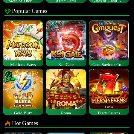
Power of Thor Megaways
Aztec Gems
Gates of Gatot Kaca
Popular Games
Mahjong Ways
Koi Gate
Gem Saviour Conquest
Gold Blitz
Roma
Fiery Sevens
Hot Games