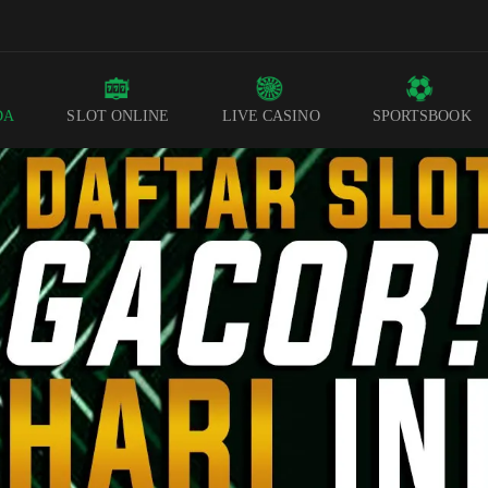
DA
SLOT ONLINE
LIVE CASINO
SPORTSBOOK