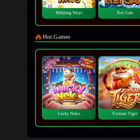
Mahjong Ways
Koi Gate
Hot Games
Lucky Neko
Fortune Tiger