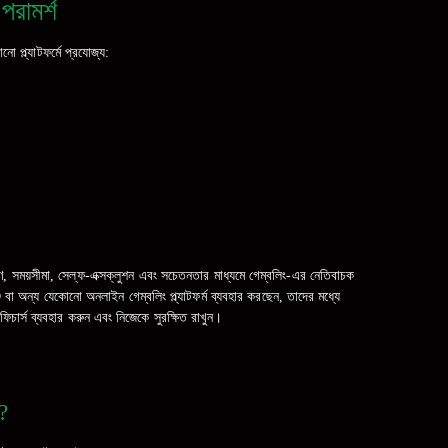
পরামর্শ
 প্ল্যাটফর্মে প্রযোজ্য:
রণ, সময়সীমা, সেল্ফ-এক্সক্লুশন এবং সচেতনতার মাধ্যমে গেম্বলিং-এর নেতিবাচক
D বা অন্য যেকোনো অনলাইন গেম্বলিং প্ল্যাটফর্ম ব্যবহার করছেন, তাদের মধ্যে
িচার্স ব্যবহার করুন এবং নিজেকে সুরক্ষিত রাখুন।
?