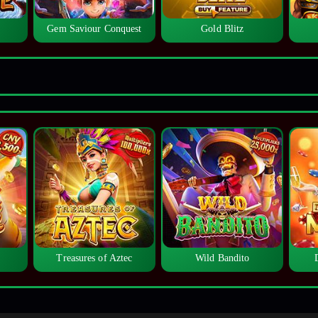
Gem Saviour Conquest
Gold Blitz
Treasures of Aztec
Wild Bandito