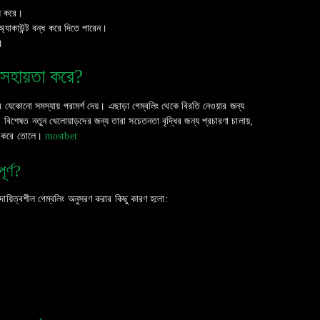
োধ করে।
অ্যাকাউন্ট বন্ধ করে দিতে পারেন।
।
সহায়তা করে?
ের যেকোনো সমস্যায় পরামর্শ দেয়। এছাড়া গেম্বলিং থেকে বিরতি নেওয়ার জন্য
শেষত নতুন খেলোয়াড়দের জন্য তারা সচেতনতা বৃদ্ধির জন্য প্রচারণা চালায়,
সহজ করে তোলে।
mostbet
র্ণ?
ায়িত্বশীল গেম্বলিং অনুসরণ করার কিছু কারণ হলো: