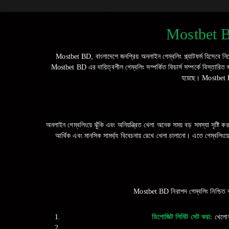
Mostbet BD
Mostbet BD, বাংলাদেশে জনপ্রিয় অনলাইন গেম্বলিং প্ল্যাটফর্ম হিসেবে নি
Mostbet BD এর দায়িত্বশীল গেম্বলিং সম্পর্কিত ফিচার্স সম্পর্কে বিস্তারিত
হয়েছে। Mostbet BD
অনলাইন গেম্বলিংয়ে ঝুঁকি এবং অনিয়ন্ত্রিত খেলা অনেক সময় বড় সমস্যা সৃষ
আর্থিক এবং মানসিক সামর্থ্য বিবেচনায় রেখে খেলা চালানো। এতে গেম্বলিং
Mostbet BD নিরাপদ গেম্বলিং নিশ্চিত করা
ডিপোজিট লিমিট সেট করা:
খেলোয়