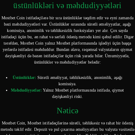
üstünlükləri və məhdudiyyətləri
Mostbet Coin istifadəçilərə bir sıra üstünlüklər təqdim edir və eyni zamanda
bəzi məhdudiyyətləri var. Üstünlüklər sırasında sürətli əməliyyatlar, aşağı
komissiya, anonimlik və təhlükəsizlik funksiyaları yer alır. Çox sayda
istifadəçi üçün bu, ən rahat və sərfəli ödəniş metodu kimi qəbul edilir. Digər
tərəfdən, Mostbet Coin yalnız Mostbet platformasında işlədiyi üçün başqa
yerlərdə istifadəsi məhduddur. Bundan əlavə, rəqəmsal valyutaların qiymət
dəyişkənliyi də bəzən istifadəçilər üçün risk yarada bilər. Ümumiyyətlə,
üstünlüklər və məhdudiyyətlər belədir:
Üstünlüklər:
Sürətli əməliyyat, təhlükəsizlik, anonimlik, aşağı
komissiya.
Məhdudiyyətlər:
Yalnız Mostbet platformasında istifadə, qiymət
dəyişkənliyi riski.
Nəticə
Mostbet Coin, Mostbet istifadəçilərinə sürətli, təhlükəsiz və rahat bir ödəniş
metodu təklif edir. Depozit və pul çıxarma əməliyyatları bu valyuta vasitəsilə