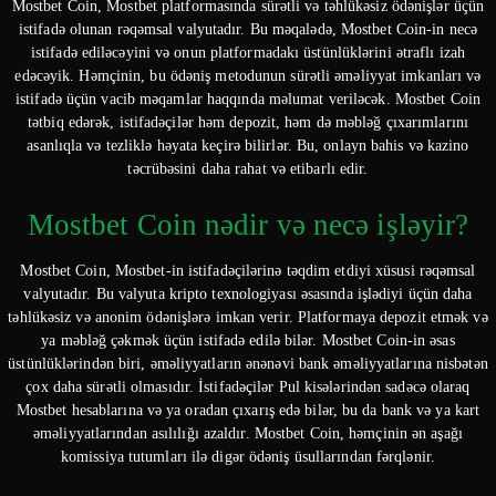
Mostbet Coin, Mostbet platformasında sürətli və təhlükəsiz ödənişlər üçün
istifadə olunan rəqəmsal valyutadır. Bu məqalədə, Mostbet Coin-in necə
istifadə ediləcəyini və onun platformadakı üstünlüklərini ətraflı izah
edəcəyik. Həmçinin, bu ödəniş metodunun sürətli əməliyyat imkanları və
istifadə üçün vacib məqamlar haqqında məlumat veriləcək. Mostbet Coin
tətbiq edərək, istifadəçilər həm depozit, həm də məbləğ çıxarımlarını
asanlıqla və tezliklə həyata keçirə bilirlər. Bu, onlayn bahis və kazino
təcrübəsini daha rahat və etibarlı edir.
Mostbet Coin nədir və necə işləyir?
Mostbet Coin, Mostbet-in istifadəçilərinə təqdim etdiyi xüsusi rəqəmsal
valyutadır. Bu valyuta kripto texnologiyası əsasında işlədiyi üçün daha
təhlükəsiz və anonim ödənişlərə imkan verir. Platformaya depozit etmək və
ya məbləğ çəkmək üçün istifadə edilə bilər. Mostbet Coin-in əsas
üstünlüklərindən biri, əməliyyatların ənənəvi bank əməliyyatlarına nisbətən
çox daha sürətli olmasıdır. İstifadəçilər Pul kisələrindən sadəcə olaraq
Mostbet hesablarına və ya oradan çıxarış edə bilər, bu da bank və ya kart
əməliyyatlarından asılılığı azaldır. Mostbet Coin, həmçinin ən aşağı
komissiya tutumları ilə digər ödəniş üsullarından fərqlənir.