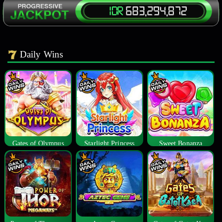
Daily Wins
Gates of Olympus
Starlight Princess
Sweet Bonanza