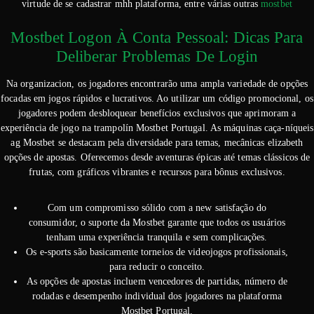
virtude de se cadastrar mhh plataforma, entre várias outras
mostbet
Mostbet Logon À Conta Pessoal: Dicas Para
Deliberar Problemas De Login
Na organizacion, os jogadores encontrarão uma ampla variedade de opções
focadas em jogos rápidos e lucrativos. Ao utilizar um código promocional, os
jogadores podem desbloquear benefícios exclusivos que aprimoram a
experiência de jogo na trampolín Mostbet Portugal. As máquinas caça-níqueis
ag Mostbet se destacam pela diversidade para temas, mecânicas elizabeth
opções de apostas. Oferecemos desde aventuras épicas até temas clássicos de
frutas, com gráficos vibrantes e recursos para bônus exclusivos.
Com um compromisso sólido com a new satisfação do
consumidor, o suporte da Mostbet garante que todos os usuários
tenham uma experiência tranquila e sem complicações.
Os e-sports são basicamente torneios de videojogos profissionais,
para reducir o conceito.
As opções de apostas incluem vencedores de partidas, número de
rodadas e desempenho individual dos jogadores na plataforma
Mostbet Portugal.