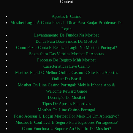
Content
Apostas E Casino
Mostbet Login À Conta Pessoal: Dicas Para Zanjar Problemas De
Login
Levantamento De Fundos Na Mostbet
Bônus Para Boas-vindas Da Mostbet
Como Fazer Conta E Realizar Login No Mostbet Portugal?
Sexta-feira Das Vitórias Mostbet Pt Apostas
Processo De Registo Mhh Mostbet
Características Live Casino
Mostbet Rapid O Melhor Online Casino E Site Para Apostas
Online Do Brasil
Mostbet On Line Casino Portugal: Mobile Iphone App &
Welcome Reward Guide
Descrição Da Mostbet
Tipos De Apostas Esportivas
Mostbet On Line Casino Portugal
Posso Acessar U Login Mostbet Por Meio De Um Aplicativo?
Mostbet É Confiável E Seguro Para Jogadores Portugueses?
Como Funciona U Suporte Ao Usuario De Mostbet?