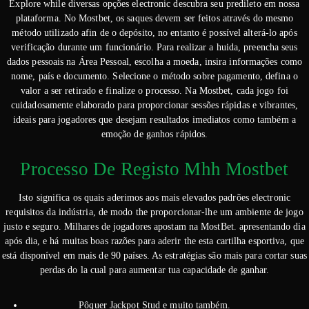
Explore while diversas opções electronic descubra seu predileto em nossa
plataforma. No Mostbet, os saques devem ser feitos através do mesmo
método utilizado afin de o depósito, no entanto é possível alterá-lo após
verificação durante um funcionário. Para realizar a huida, preencha seus
dados pessoais na Área Pessoal, escolha a moeda, insira informações como
nome, país e documento. Selecione o método sobre pagamento, defina o
valor a ser retirado e finalize o processo. Na Mostbet, cada jogo foi
cuidadosamente elaborado para proporcionar sessões rápidas e vibrantes,
ideais para jogadores que desejam resultados imediatos como também a
emoção de ganhos rápidos.
Processo De Registo Mhh Mostbet
Isto significa os quais aderimos aos mais elevados padrões electronic
requisitos da indústria, de modo the proporcionar-lhe um ambiente de jogo
justo e seguro. Milhares de jogadores apostam na MostBet. apresentando dia
após dia, e há muitas boas razões para aderir the esta cartilha esportiva, que
está disponível em mais de 90 países. As estratégias são mais para cortar suas
perdas do la cual para aumentar tua capacidade de ganhar.
Pôquer Jackpot Stud e muito também.