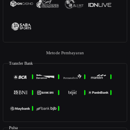
Metode Pembayaran
Transfer Bank
Pulsa