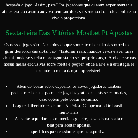
hospeda o jogo. Assim, para” “os jogadores que querem experimentar a
atmosfera do cassino ao vivo sem sair de casa, some sort of roleta online ao
vivo a proporciona.
Sexta-feira Das Vitórias Mostbet Pt Apostas
Os nossos jogos são néanmoins do que somente o barulho das moedas e u
girar dos rolos das slots. São” “histórias reais, mundos vivos e aventuras
virtuais onde se vuelta o protagonista do seu próprio cargo. Arrisque-se nas
nossas mesas exclusivas sobre roleta e póquer, onde a arte e a estratégia se
encontram numa dança imprevisível.
Além do bónus sobre depósito, os novos jogadores também
podem receber um pacote de jogadas grátis em slots selecionadas,
caso optem pelo bónus de casino.
League, Libertadores de uma América, Campeonato Do brasil e
muito mais.
As cartas aqui duram em média segundos, levando na conta o
beat para aceitar apostas.
específicos para cassino e apostas esportivas.