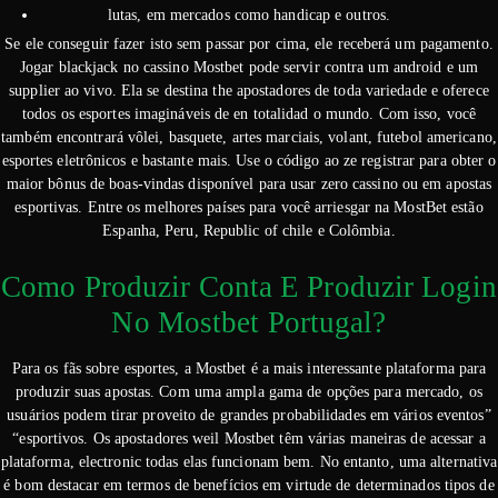
lutas, em mercados como handicap e outros.
Se ele conseguir fazer isto sem passar por cima, ele receberá um pagamento.
Jogar blackjack no cassino Mostbet pode servir contra um android e um
supplier ao vivo. Ela se destina the apostadores de toda variedade e oferece
todos os esportes imagináveis de en totalidad o mundo. Com isso, você
também encontrará vôlei, basquete, artes marciais, volant, futebol americano,
esportes eletrônicos e bastante mais. Use o código ao ze registrar para obter o
maior bônus de boas-vindas disponível para usar zero cassino ou em apostas
esportivas. Entre os melhores países para você arriesgar na MostBet estão
Espanha, Peru, Republic of chile e Colômbia.
Como Produzir Conta E Produzir Login
No Mostbet Portugal?
Para os fãs sobre esportes, a Mostbet é a mais interessante plataforma para
produzir suas apostas. Com uma ampla gama de opções para mercado, os
usuários podem tirar proveito de grandes probabilidades em vários eventos”
“esportivos. Os apostadores weil Mostbet têm várias maneiras de acessar a
plataforma, electronic todas elas funcionam bem. No entanto, uma alternativa
é bom destacar em termos de benefícios em virtude de determinados tipos de