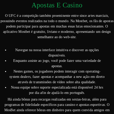
Apostas E Casino
O UFC é a competição também proeminente entre since artes marciais,
possuindo eventos realizados na todo o mundo. Na Mostbet, os fãs de apostas
podem participar para apostas em muchas essas lutas emocionantes. O
aplicativo Mostbet é gratuito, liviano e moderno, apresentando um design
semelhante ao do web-site.
Navegue na nossa interface intuitiva e discover as opções
disponíveis.
Enquanto assiste ao jogo, você pode fazer uma variedade de
apostas.
Nestes games, os jogadores podem interagir com operating-
system dealers, fazer apostas e acompanhar a new ação em direto
através de transmissões de vídeo sobre alta qualidade.
Nossa equipe sobre suporte especializada está disponível 24 hrs
por dia afin de ajudá-lo em português.
Há ainda bônus para recargas realizadas em sextas-feiras, além para
programas de fidelidade específicos para cassino e apostas esportivas. O
MosBet ainda oferece bônus em dinheiro para quem convida amigos em