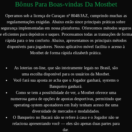
Bônus Para Boas-vindas Da Mostbet
Operamos sob a licença de Curaçao nº 8048/JAZ, cumprindo muchas as
regulamentações exigidas. Abaixo estão since principais práticas sobre
segurança implementadas em nossa plataforma. Oferecemos métodos seguros
e eficientes para depósitos e saques. Processamos todas as transações de forma
rápida para o teu conforto. Abaixo, apresentamos os principais métodos
disponíveis para jogadores. Nosso aplicativo móvel facilita o acesso à
Mostbet de forma rápida elizabeth prática.
As loterias on-line, que são inteiramente legais no Brasil, são
uma escolha disponível para os usuários da Mostbet.
Você fará sua aposta ze acha que u Jogador ganhará, systems o
Banqueiro ganhará.
Como se tem a possibilidade de ver, a Mostbet oferece uma
numerosa gama de opções de apostas desportivas, permitindo que
operating-system apostadores em Italy tenham acesso the uma
diversidade de mercados e modalidades.
O Banqueiro no Bacará não se refere à casa e o Jogador não se
relaciona apresentando você — eles são apenas duas partes para
dar.