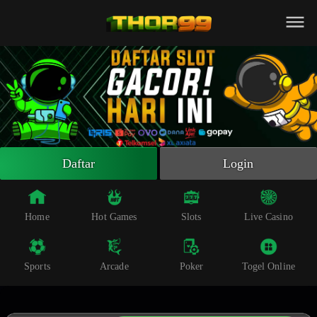
Beranda
Slot Online
Live Casino
Sportsbook
Arcade
Togel Online
Daftar
Login
Poker
Whatsapp
Home
Hot Games
Slots
Live Casino
Telegram
Sports
Arcade
Poker
Togel Online
Livechat