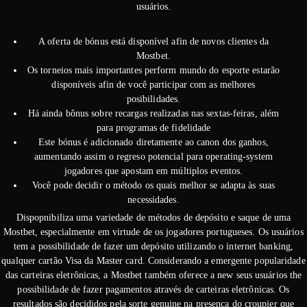
usuários.
A oferta de bónus está disponível afin de novos clientes da
Mostbet.
Os torneios mais importantes perform mundo do esporte estarão
disponíveis afin de você participar com as melhores
posibilidades.
Há ainda bônus sobre recargas realizadas nas sextas-feiras, além
para programas de fidelidade
Este bónus é adicionado diretamente ao canon dos ganhos,
aumentando assim o regreso potencial para operating-system
jogadores que apostam em múltiplos eventos.
Você pode decidir o método os quais melhor se adapta às suas
necessidades.
Dispopnibiliza uma variedade de métodos de depósito e saque de uma
Mostbet, especialmente em virtude de os jogadores portugueses. Os usuários
tem a possibilidade de fazer um depósito utilizando o internet banking,
qualquer cartão Visa da Master card. Considerando a emergente popularidade
das carteiras eletrônicas, a Mostbet também oferece a new seus usuários the
possibilidade de fazer pagamentos através de carteiras eletrônicas. Os
resultados são decididos pela sorte genuine na presença do croupier que