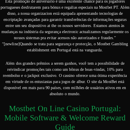
Esta promoção de aniversário é uma excelente chance para os jogadores
portugueses desfrutarem para bónus e regalias especiais na Mostbet PT. Além
disso, a nossa organizacion está equipada apresentando tecnologias de
encriptação avançadas para garantir transferências de informações seguras
entre um seu dispositivo at the os nossos servidores. Estamos atentos às
mudanças na indústria da segurança electronic actualizamos regularmente os
nossos sistemas pra evitar acessos não autorizados e fraudes.”
“[newline]Quando se trata para segurança e protecção, o Mostbet Gambling
establishment em Portugal está na vanguarda.
Além dos grandes prêmios a serem ganhos, você tem a possibilidade de
reivindicar promoções tais como um bônus de boas-vindas, 10% para
reembolso e o jackpot exclusivo. O cassino oferece uma ótima experiência
em virtude de os entusiastas para jogos de albur. O site da MostBet está
disponível em mais para 90 países, com milhões de usuários ativos em en
absoluto o mundo.
Mostbet On Line Casino Portugal:
Mobile Software & Welcome Reward
Guide