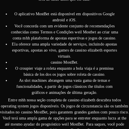
O aplicativo MostBet está disponível em dispositivos Google
android e iOS.
Você concorda com um evidente conjunto de recomendações
conhecidas como Termos e Condições weil Mostbet ao criar uma
conta mhh plataforma de apostas esportivas e jogos de cassino.
Ela oferece uma ampla variedade de serviços, incluindo apostas
esportivas, apostas ao vivo, games de cassino elizabeth esportes
virtuais.
cassino MostBet.
O croupier viaje a roleta enquanto a bola viaja é a premissa
básica de los dos os jogos sobre roleta de cassino.
As slot machines abrangem uma vasta gama de temas e
funcionalidades, a partir de jogos clássicos the títulos com
gráficos e animações de última geração.
Entre mhh nossa seção completa de cassino elizabeth descubra todos
operating system jogos disponíveis. Os jogos de circunstancia são os também
visitados no cassino MostBet, pois garantem grandes ganhos com pouco risco.
Você terá uma ampla gama de opções para se entreter enquanto lucra at the
até mesmo ayudar do prognóstico weil MostBet. Para saques, você pode