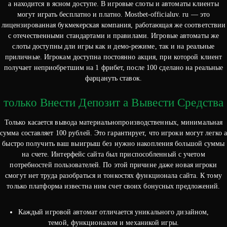
а находится в ясном доступе. В игровые слоты и автоматы клиенты
могут играть бесплатно и платно. Mostbet-officialuv. ru — это
лицензированная букмекерская компания, работающая же соответствии
с отечественными стандартами и правилами. Игровые автоматы же
слоты доступны дли игры как и демо-режиме, так и на реальные
приличные. Игрокам доступна постоянно акция, при которой клиент
получает неприобретшим на 1 фрибет, после 100 сделано на реальные
фарцануть ставок.
только Внести Депозит а Вывести Средства
Только касается вывода материальнопроизводственных, минимальная
сумма составляет 100 рублей. Это гарантирует, что игроки могут легко 
быстро получить ваш выигрыш без нужно накопления большой суммы
на счете. Интерфейс сайта был приспособленный с учетом
потребностей пользователей. По этой причине даже новая игроки
смогут нет труда разобраться и тонкостях функционала сайта. К тому
только платформа известна ним счет своих бонусных предложений.
Каждый игровой автомат отличается уникального дизайном,
темой, функционалом и механикой игры.