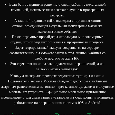
Если беттор приняли решение о спецлужбами с нелегальной
компанией, искать ссылки а зеркала лучше в проверенных
ресурсах.
А главной странице сайта выведена спортивная линия
ставок, объединяющая актуальный популярные матчи же
менее значимые события.
Плюс, огромные провайдеры используют многокамерные
студии, что определяет сомнения в прозрачности процесса.
Зарегистрированный аккаунт сохраняется на сервере,
соответственно, вы сможете зайти в этот личный кабинет со
любого другого зеркала БК.
Это случается но из-за законодательных ограничений, а из-
за технических неполадок.
К тому а на зеркале проходят регулярные турниры и акции.
Пользователи зеркала Мостбет обладают доступом к любимым
азартным развлечениям не только через компьютер, даже и с стоунское
мобильных устройств. Официальное мобильное приложение
предназначено для скачивания а установки на смартфоны и планшеты,
работающие на операционных системах iOS и Android.