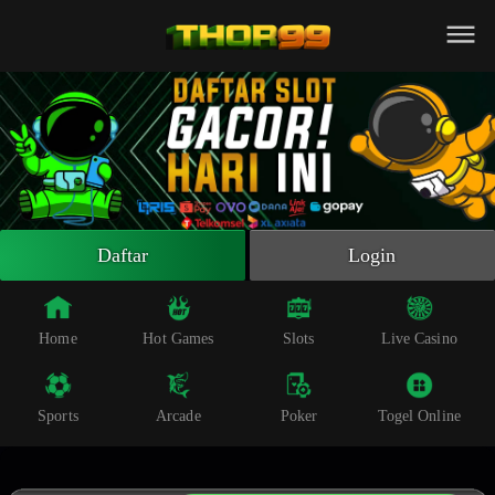
Beranda
Slot Online
Live Casino
Sportsbook
Arcade
Togel Online
Daftar
Login
Poker
Whatsapp
Home
Hot Games
Slots
Live Casino
Telegram
Sports
Arcade
Poker
Togel Online
Livechat