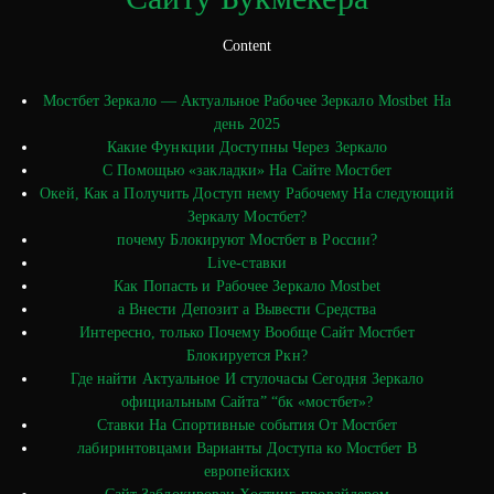
Content
Мостбет Зеркало — Актуальное Рабочее Зеркало Mostbet На
день 2025
Какие Функции Доступны Через Зеркало
С Помощью «закладки» На Сайте Мостбет
Окей, Как а Получить Доступ нему Рабочему На следующий
Зеркалу Мостбет?
почему Блокируют Мостбет в России?
Live-ставки
Как Попасть и Рабочее Зеркало Mostbet
а Внести Депозит а Вывести Средства
Интересно, только Почему Вообще Сайт Мостбет
Блокируется Ркн?
Где найти Актуальное И стулочасы Сегодня Зеркало
официальным Сайта” “бк «мостбет»?
Ставки На Спортивные события От Мостбет
лабиринтовцами Варианты Доступа ко Мостбет В
европейских