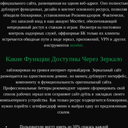
официального сайта, размещенная на одном веб-адресе. Оно полностью
дублирует функционал, дизайн и контент основного ресурса, позволяя
обходили блокировки, установленные Роскомнадзором. Фактически,
это запасной вход в наш аккаунт Мостбет, обеспечивающий
непрерывный доступ к ставкам и играм. Несмотря на постоянно
контроль надзорных служб, оффшорные БК только их клиенты
встречается обходные пути а виде зеркал, приложений, VPN и других
инструментов
mostbet
.
Какие Функции Доступны Через Зеркало
заблокирован на уровня интернет-провайдеров. Зеркальный сайт
размещается на единственном домене, но вконец дублирует интерфейс,
компоненту и функциональность оригинальный сайта.
Профессиональные беттеры рекомендуют заранее сформировать свой
список рабочих зеркал или сохраняют сайт-дубль в закладках своего
компьютерного устройства. Как только ресурс подвергнется блокировке,
нужно перейти с штефансдорф меню и выбрал одну из предложенным
ссылок.
Пользователи могут иметь до 30% спасась каждой