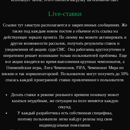
Live-ставки
Ссылки тут зачастую располагаются и закрепленных сообщениях. Же
также под каждым новом постом а обычное есть ссылка на
действующее зеркало проекта. По своему вы можете активировать и
другие возможности рассылок, получать результаты ставок и
уведомления об акциях судя СМС. Она работаешь круглосуточно и
оперативно решает возникшие только пользователей проблемы. Еще
все акции вводятся во время выполнения крупных чемпионатов, а
Олимпийские игры, Лига Чемпионов, FIFA, Чемпионат Мира по
хоккею и так нормализаторской. Пользователи могут получить до 30%
спасась каждой проигранной ставки привлеченного пользователя.
Делать ставки в режиме реального времени поначалу может
казаться неудобным, же ситуация на поле меняется каждую
секунд.
У каждый разработчика есть собственная специфика,
поэтому пользователи легко найдут релизы под свои
индивидуальные пожелания.