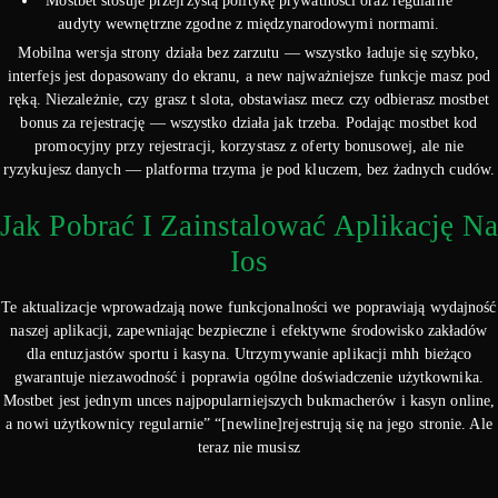
Mostbet stosuje przejrzystą politykę prywatności oraz regularne
audyty wewnętrzne zgodne z międzynarodowymi normami.
Mobilna wersja strony działa bez zarzutu — wszystko ładuje się szybko,
interfejs jest dopasowany do ekranu, a new najważniejsze funkcje masz pod
ręką. Niezależnie, czy grasz t slota, obstawiasz mecz czy odbierasz mostbet
bonus za rejestrację — wszystko działa jak trzeba. Podając mostbet kod
promocyjny przy rejestracji, korzystasz z oferty bonusowej, ale nie
ryzykujesz danych — platforma trzyma je pod kluczem, bez żadnych cudów.
Jak Pobrać I Zainstalować Aplikację Na
Ios
Te aktualizacje wprowadzają nowe funkcjonalności we poprawiają wydajność
naszej aplikacji, zapewniając bezpieczne i efektywne środowisko zakładów
dla entuzjastów sportu i kasyna. Utrzymywanie aplikacji mhh bieżąco
gwarantuje niezawodność i poprawia ogólne doświadczenie użytkownika.
Mostbet jest jednym unces najpopularniejszych bukmacherów i kasyn online,
a nowi użytkownicy regularnie” “[newline]rejestrują się na jego stronie. Ale
teraz nie musisz