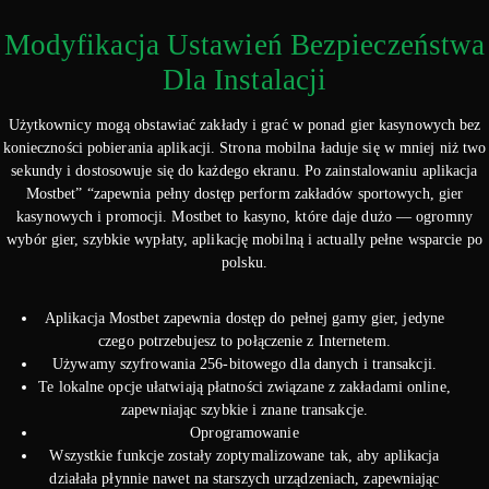
Modyfikacja Ustawień Bezpieczeństwa
Dla Instalacji
Użytkownicy mogą obstawiać zakłady i grać w ponad gier kasynowych bez
konieczności pobierania aplikacji. Strona mobilna ładuje się w mniej niż two
sekundy i dostosowuje się do każdego ekranu. Po zainstalowaniu aplikacja
Mostbet” “zapewnia pełny dostęp perform zakładów sportowych, gier
kasynowych i promocji. Mostbet to kasyno, które daje dużo — ogromny
wybór gier, szybkie wypłaty, aplikację mobilną i actually pełne wsparcie po
polsku.
Aplikacja Mostbet zapewnia dostęp do pełnej gamy gier, jedyne
czego potrzebujesz to połączenie z Internetem.
Używamy szyfrowania 256-bitowego dla danych i transakcji.
Te lokalne opcje ułatwiają płatności związane z zakładami online,
zapewniając szybkie i znane transakcje.
Oprogramowanie
Wszystkie funkcje zostały zoptymalizowane tak, aby aplikacja
działała płynnie nawet na starszych urządzeniach, zapewniając