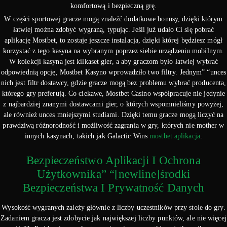
komfortową i bezpieczną grę.
W części sportowej gracze mogą znaleźć dodatkowe bonusy, dzięki którym
łatwiej można zdobyć wygraną, typując. Jeśli już udało Ci się pobrać
aplikację Mostbet, to zostaje jeszcze instalacja, dzięki której będziesz mógł
korzystać z tego kasyna na wybranym poprzez siebie urządzeniu mobilnym.
W kolekcji kasyna jest kilkaset gier, a aby graczom było łatwiej wybrać
odpowiednią opcję, Mostbet Kasyno wprowadziło two filtry. Jednym” “unces
nich jest filtr dostawcy, gdzie gracze mogą bez problemu wybrać producenta,
którego gry preferują. Co ciekawe, Mostbet Casino współpracuje nie jedynie
z najbardziej znanymi dostawcami gier, o których wspomnieliśmy powyżej,
ale również unces mniejszymi studiami. Dzięki temu gracze mogą liczyć na
prawdziwą różnorodność i możliwość zagrania w gry, których nie mother w
innych kasynach, takich jak Galactic Wins
mostbet aplikacja
.
Bezpieczeństwo Aplikacji I Ochrona
Użytkownika” “[newline]środki
Bezpieczeństwa I Prywatność Danych
Wysokość wygranych zależy głównie z liczby uczestników przy stole do gry.
Zadaniem gracza jest zdobycie jak największej liczby punktów, ale nie więcej