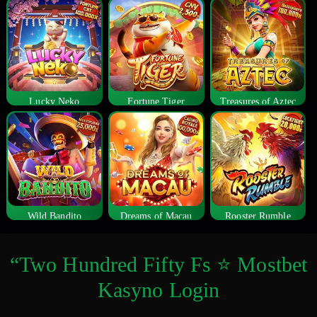
Lucky Neko
Fortune Tiger
Treasures of Aztec
Wild Bandito
Dreams of Macau
Rooster Rumble
“Two Hundred Fifty Fs ⭐️ Mostbet
Kasyno Login