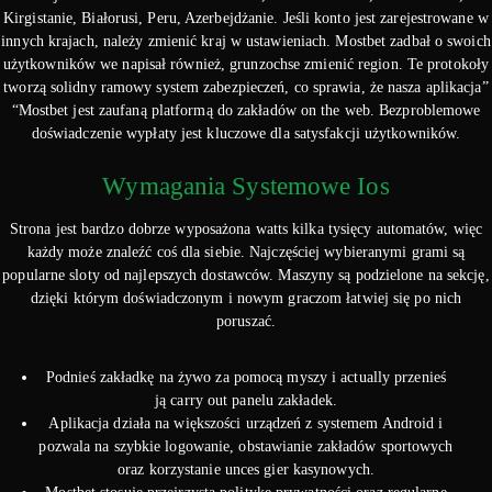
Kirgistanie, Białorusi, Peru, Azerbejdżanie. Jeśli konto jest zarejestrowane w
innych krajach, należy zmienić kraj w ustawieniach. Mostbet zadbał o swoich
użytkowników we napisał również, grunzochse zmienić region. Te protokoły
tworzą solidny ramowy system zabezpieczeń, co sprawia, że nasza aplikacja”
“Mostbet jest zaufaną platformą do zakładów on the web. Bezproblemowe
doświadczenie wypłaty jest kluczowe dla satysfakcji użytkowników.
Wymagania Systemowe Ios
Strona jest bardzo dobrze wyposażona watts kilka tysięcy automatów, więc
każdy może znaleźć coś dla siebie. Najczęściej wybieranymi grami są
popularne sloty od najlepszych dostawców. Maszyny są podzielone na sekcję,
dzięki którym doświadczonym i nowym graczom łatwiej się po nich
poruszać.
Podnieś zakładkę na żywo za pomocą myszy i actually przenieś
ją carry out panelu zakładek.
Aplikacja działa na większości urządzeń z systemem Android i
pozwala na szybkie logowanie, obstawianie zakładów sportowych
oraz korzystanie unces gier kasynowych.