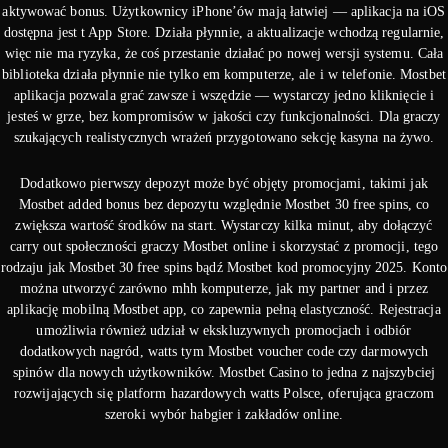
aktywować bonus. Użytkownicy iPhone’ów mają łatwiej — aplikacja na iOS
dostępna jest t App Store. Działa płynnie, a aktualizacje wchodzą regularnie,
więc nie ma ryzyka, że coś przestanie działać po nowej wersji systemu. Cała
biblioteka działa płynnie nie tylko em komputerze, ale i w telefonie. Mostbet
aplikacja pozwala grać zawsze i wszędzie — wystarczy jedno kliknięcie i
jesteś w grze, bez kompromisów w jakości czy funkcjonalności. Dla graczy
szukających realistycznych wrażeń przygotowano sekcję kasyna na żywo.
Dodatkowo pierwszy depozyt może być objęty promocjami, takimi jak
Mostbet added bonus bez depozytu względnie Mostbet 30 free spins, co
zwiększa wartość środków na start. Wystarczy kilka minut, aby dołączyć
carry out społeczności graczy Mostbet online i skorzystać z promocji, tego
rodzaju jak Mostbet 30 free spins bądź Mostbet kod promocyjny 2025. Konto
można utworzyć zarówno mhh komputerze, jak my partner and i przez
aplikację mobilną Mostbet app, co zapewnia pełną elastyczność. Rejestracja
umożliwia również udział w ekskluzywnych promocjach i odbiór
dodatkowych nagród, watts tym Mostbet voucher code czy darmowych
spinów dla nowych użytkowników. Mostbet Casino to jedna z najszybciej
rozwijających się platform hazardowych watts Polsce, oferująca graczom
szeroki wybór habgier i zakładów online.