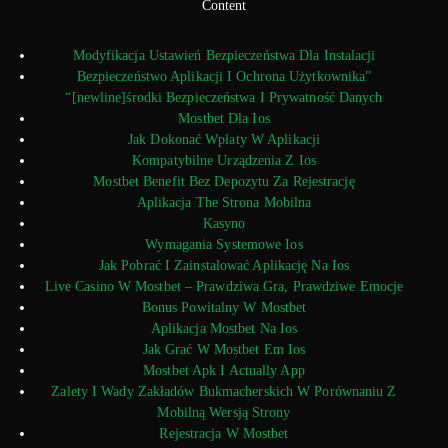
Content
Modyfikacja Ustawień Bezpieczeństwa Dla Instalacji
Bezpieczeństwo Aplikacji I Ochrona Użytkownika”
“[newline]środki Bezpieczeństwa I Prywatność Danych
Mostbet Dla Ios
Jak Dokonać Wpłaty W Aplikacji
Kompatybilne Urządzenia Z Ios
Mostbet Benefit Bez Depozytu Za Rejestrację
Aplikacja The Strona Mobilna
Kasyno
Wymagania Systemowe Ios
Jak Pobrać I Zainstalować Aplikację Na Ios
Live Casino W Mostbet – Prawdziwa Gra, Prawdziwe Emocje
Bonus Powitalny W Mostbet
Aplikacja Mostbet Na Ios
Jak Grać W Mostbet Em Ios
Mostbet Apk I Actually App
Zalety I Wady Zakładów Bukmacherskich W Porównaniu Z
Mobilną Wersją Strony
Rejestracja W Mostbet