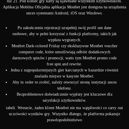
niż 21. Pod koniec gry karty są ujawniane wszystkim użytkownikom.
Aplikacja Mobilna Oficjalna aplikacja Mostbet jest dostępna na urządzenia
unces systemami Android, iOS oraz Windows.
Po zakończeniu rejestracji uzupełnij swój profil um dane
osobowe, aby w pełni korzystać z funkcji platformy, takich jak
wypłata wygranych.
Mostbet Dark-colored Friday czy ekskluzywne Mostbet voucher
computer code, które umożliwiają odbiór dodatkowych
darmowych spinów i promocji, watts tym Mostbet promo code
free spin and rewrite.
Jedna z najpopularniejszych gier karcianych w hazardzie również
znalazła miejsce w kasynie Mostbet.
Aby in order to zrobić, należy otworzyć stronę instytucji unces
telefonu.
Bezproblemowe doświadczenie wypłaty jest kluczowe dla
satysfakcji użytkowników.
tabeli. Wreszcie, żaden klient Mostbet nie ma wątpliwości co carry out
uczciwości wyników gry. Wszystko dlatego, że platforma pokazuje
prawdopodobieństwo