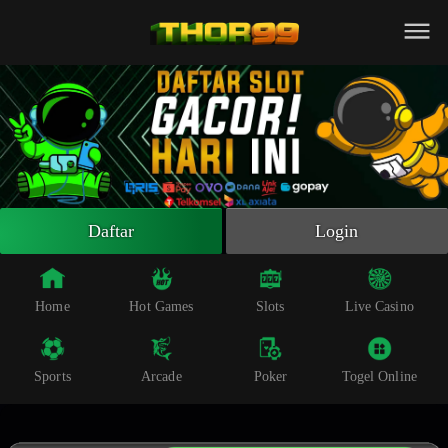
Beranda
Slot Online
Live Casino
Sportsbook
Arcade
Togel Online
Daftar
Login
Poker
Whatsapp
Home
Hot Games
Slots
Live Casino
Telegram
Sports
Arcade
Poker
Togel Online
Livechat