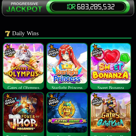
Daily Wins
Gates of Olympus
Starlight Princess
Sweet Bonanza