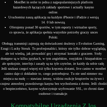
MostBet in order to jedna z najpopularniejszych platform
hazardowych łączących zakłady sportowe i actually kasyno
online.
Uruchomisz naszą aplikację na każdym iPhonie i iPadzie z wersją
14. 0 lub nowszą.
Oferujemy ponad 30 sportów, w tym esporty i wirtualne sporty,
co sprawia, że aplikacja spełnia wszystkie potrzeby graczy unces
Polski.
Obsługą transmisji zajmują się doświadczeni dealerzy z Evolution Gaming,
Ezugi i Lucky Streak. To profesjonaliści, którzy nie tylko dobrze wyglądają,
ale też wiedzą, jak prowadzić grę i utrzymać kontakt z graczem. Stoły
dostępne są w kilku językach, w tym angielskim, rosyjskim i hiszpańskim —
ale spokojnie, interfejs i zasady są na tyle czytelne, że każdy da sobie radę.
Jeśli szukasz czegoś więcej niż tylko kręcenia slotami, live casino w mostbet
casino daje ci dokładnie to, czego potrzebujesz. Tu nie und nimmer ma
miejsca na nudę — stawiasz żetony, widzisz reakcje krupierów na żywo i
czujesz atmosferę prawdziwego kasyna bez wychodzenia z domu. Jeśli chodzi
o bezpieczeństwo, kasyno wykorzystuje szyfrowanie SSL, co chroni dane
osobowe i transakcje.
Kompatybilne Urządzenia Z Ios