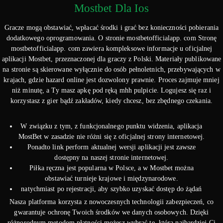
Mostbet Dla Ios
Gracze mogą obstawiać, wpłacać środki i grać bez konieczności pobierania
dodatkowego oprogramowania. O stronie mostbetofficialapp. com Stronę
mostbetofficialapp. com zawiera kompleksowe informacje u oficjalnej
aplikacji Mostbet, przeznaczonej dla graczy z Polski. Materiały publikowane
na stronie są skierowane wyłącznie do osób pełnoletnich, przebywających w
krajach, gdzie hazard online jest dozwolony prawnie. Proces zajmuje mniej
niż minutę, a Ty masz apkę pod ręką mhh pulpicie. Logujesz się raz i
korzystasz z gier bądź zakładów, kiedy chcesz, bez zbędnego czekania.
W związku z tym, z funkcjonalnego punktu widzenia, aplikacja
MostBet w zasadzie nie różni się z oficjalnej strony internetowej.
Ponadto link perform aktualnej wersji aplikacji jest zawsze
dostępny na naszej stronie internetowej.
Piłka ręczna jest popularna w Polsce, a w Mostbet można
obstawiać turnieje krajowe i międzynarodowe.
natychmiast po rejestracji, aby szybko uzyskać dostęp do żądań
Nasza platforma korzysta z nowoczesnych technologii zabezpieczeń, co
gwarantuje ochronę Twoich środków we danych osobowych. Dzięki
różnorodnym metodom płatności możesz wybrać tę, która najbardziej Ci