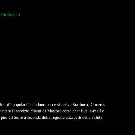
Più Recenti
slot più popolari includono successi arrive Starburst, Gonzo’s
ttare il servizio clienti di Mostbet corso chat live, e-mail o
 può differire a seconda della regione elizabeth della valuta