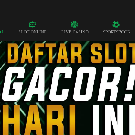
DA
SLOT ONLINE
LIVE CASINO
SPORTSBOOK