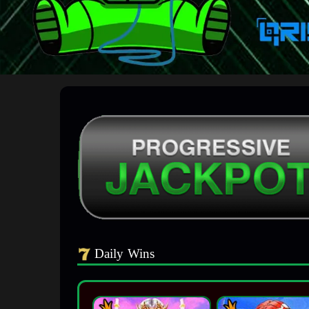
Daily Wins