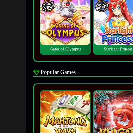
Gates of Olympus
Starlight Princes
Popular Games