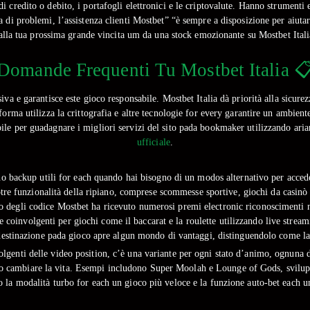
redito o debito, i portafogli elettronici e le criptovalute. Hanno strumenti e
i problemi, l’assistenza clienti Mostbet” “è sempre a disposizione per aiutart
alla tua prossima grande vincita um da una stock emozionante su Mostbet Itali
Domande Frequenti Tu Mostbet Italia 
a e garantisce este gioco responsabile. Mostbet Italia dà priorità alla sicure
forma utilizza la crittografia e altre tecnologie for every garantire un ambiente
abile per guadagnare i migliori servizi del sito pada bookmaker utilizzando ar
ufficiale
.
o backup utili for each quando hai bisogno di un modos alternativo per accede
otre funzionalità della ripiano, comprese scommesse sportive, giochi da casinò
o degli codice Mostbet ha ricevuto numerosi premi electronic riconoscimenti n
 coinvolgenti per giochi come il baccarat e la roulette utilizzando live streami
estinazione pada gioco apre algun mondo di vantaggi, distinguendolo come la sc
volgenti delle video position, c’è una variante per ogni stato d’animo, ognuna 
sono cambiare la vita. Esempi includono Super Moolah e Lounge of Gods, svilup
o la modalità turbo for each un gioco più veloce e la funzione auto-bet each