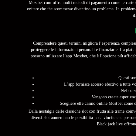
Mostbet com offre molti metodi di pagamento come le carte di c
evitare che the scommesse diventino un problema. In problema d
d
Comprendere questi termini migliora l’esperienza complessiv
proteggere le informazioni personali e finanziarie. La piatta
possono utilizzare l’app Mostbet, che è l’opzione più affid
Questi son
L’app fornisce accesso efectivo a tutte v
Nel cors
Vengono create esperienze
Scegliere elle casinò online Mostbet come d
Dalla nostalgia delle classiche slot con frutta alle trame coin
diversi slot aumentano le possibilità pada vincite che pos
Black jack live offron