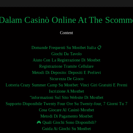
 Dalam Casinò Online At The Scomme
Content
Domande Frequenti Su Mostbet Italia 📋
Giochi Da Tavolo
Aiuto Con La Registrazione Di Mostbet
Registrazione Tramite Cellulare
Metodi Di Deposito: Depositi E Prelievi
Sicurezza De Gioco
Lotteria Crazy Summer Camp Su Mostbet: Vinci Giri Gratuiti E Premi
Iscrizione A Mostbet
“informazioni Sul Sito Website Di Mostbet
Supporto Disponibile Twenty Four Ore Su Twenty-four, 7 Giorni Tu 7
Cosa Giocare Al Casinò Mostbet
Metodi Di Pagamento Mostbet
🎮 Quali Giochi Sono Disponibili?
Guida Ai Giochi Su Mostbet