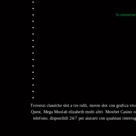
Scommesse 
Troverai classiche slot a tre rulli, movie slot con grafica v
Quest, Mega Moolah elizabeth molti altri. Mostbet Casino offr
telefono, disponibili 24/7 per aiutarti con qualsiasi interr