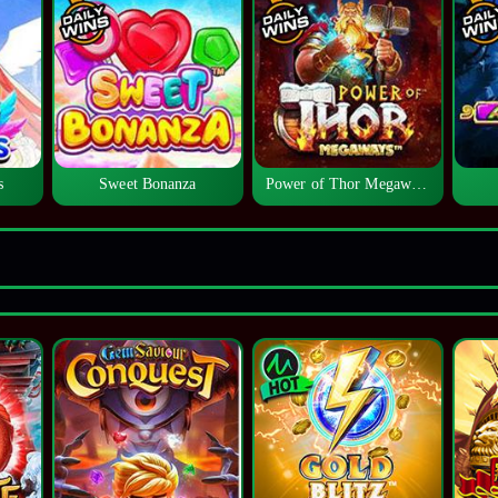
s
Sweet Bonanza
Power of Thor Megaways