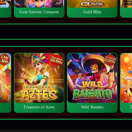
Gem Saviour Conquest
Gold Blitz
Treasures of Aztec
Wild Bandito