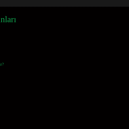
nları
ir?