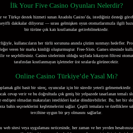
İlk Your Five Casino Oyunları Nelerdir?
r ve Türkçe destek hizmeti sunan Anadolu Casino’da, istediğiniz desteği görebi
ifli dakikalar diliyoruz — sırası gelmişken oyun otomatlarımızla ilgili bazı
bir türüne çok katı kısıtlamalar getirebilmektedir.
irliğiyle, kullanıcıların her türlü sorununa anında çözüm sunmayı hedefler. P
eğer veren bir marka kimliği oluşturmuştur. Free-Slots. Games sitesinde kulla
lir ve seçebilirsiniz. Casino sitelerinin olduğu sayfada lokasyon filtresi otoma
tarafından kısıtlanmayan işletmeler üst sıralarda görünecektir.
Online Casino Türkiye’de Yasal Mı?
amak gibi basit bir süreç, oyuncular için bir süredir yeterli gelmemektedir. 
abucak cevap verir ve bu doğrultuda çok geniş bir yelpazede tasarlanan temalı sl
 endişesi olmadan makaraları istedikleri kadar döndürebilirler. Bu, her bir 
ieza bahis seçeneklerini keşfetmelerini sağlar. Çeşitli temalara ve özellikler
tercihine uygun bir şey olmasını sağlarlar.
web sitesi veya uygulaması neticesinde, her zaman ve her yerden hesabınıza e