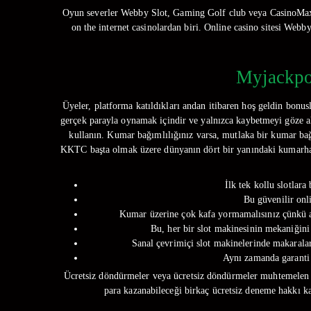
Oyun severler Webby Slot, Gaming Golf club veya CasinoMaxi 
on the internet casinolardan biri. Online casino sitesi Webb
Myjackpo
Üyeler, platforma katıldıkları andan itibaren hoş geldin bonus
gerçek parayla oynamak içindir ve yalnızca kaybetmeyi göze al
kullanın. Kumar bağımlılığınız varsa, mutlaka bir kumar ba
KKTC başta olmak üzere dünyanın dört bir yanındaki kumarhane
İlk tek kollu slotlar
Bu güvenilir onli
Kumar üzerine çok kafa yormamalısınız çünkü ağ
Bu, her bir slot makinesinin mekaniğini 
Sanal çevrimiçi slot makinelerinde makaraları
Aynı zamanda garanti e
Ücretsiz döndürmeler veya ücretsiz döndürmeler muhtemelen bi
para kazanabileceği birkaç ücretsiz deneme hakkı kaz