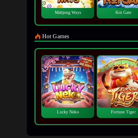
Mahjong Ways
Koi Gate
Hot Games
Lucky Neko
Fortune Tiger