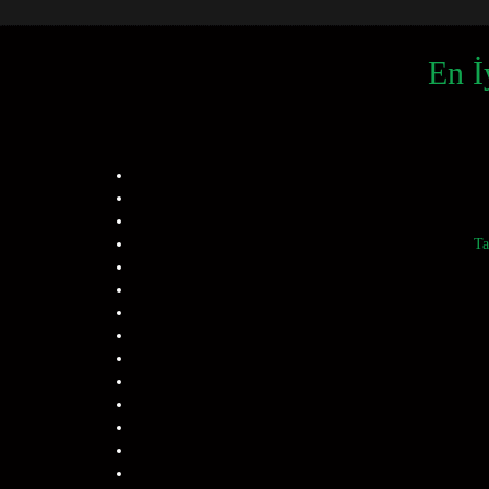
En I
Ta