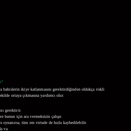
m?
ra bahislerin ikiye katlanmasını gerektirdiğinden oldukça riskli
şekilde ortaya çıkmasına yardımcı olur.
nı gerektirir.
e bunun için ara vermeksizin çalışır.
s oynanırsa, tüm em virtude de hızla kaybedilebilir.
a va.