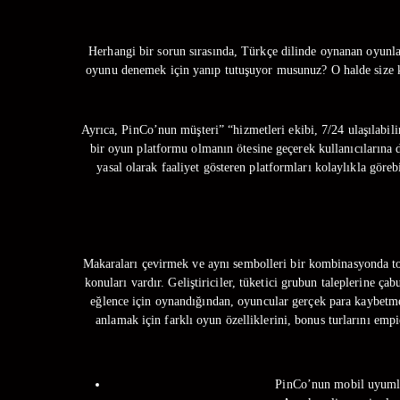
Herhangi bir sorun sırasında, Türkçe dilinde oynanan oyunla
oyunu denemek için yanıp tutuşuyor musunuz? O halde size key
Ayrıca, PinCo’nun müşteri” “hizmetleri ekibi, 7/24 ulaşılabil
bir oyun platformu olmanın ötesine geçerek kullanıcılarına d
yasal olarak faaliyet gösteren platformları kolaylıkla görebi
Makaraları çevirmek ve aynı sembolleri bir kombinasyonda topl
konuları vardır. Geliştiriciler, tüketici grubun taleplerine ç
eğlence için oynandığından, oyuncular gerçek para kaybetme
anlamak için farklı oyun özelliklerini, bonus turlarını emp
PinCo’nun mobil uyumlu 