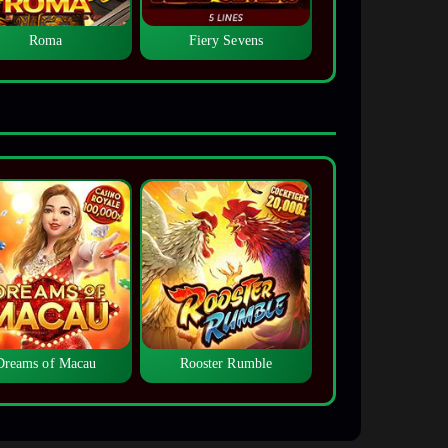
Roma
Fiery Sevens
Dreams of Macau
Rooster Rumble