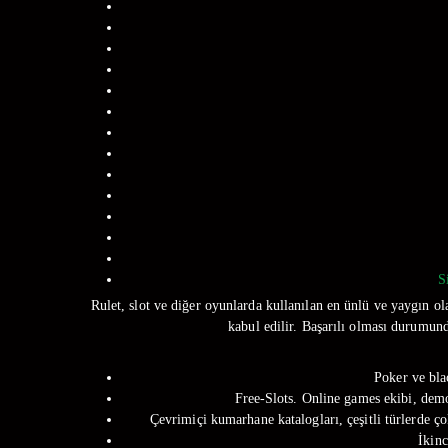
S
Rulet, slot ve diğer oyunlarda kullanılan en ünlü ve yaygın ola
kabul edilir. Başarılı olması durumund
Poker ve blac
Free-Slots. Online games ekibi, demo
Çevrimiçi kumarhane katalogları, çeşitli türlerde ç
İkin