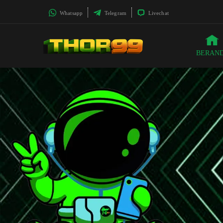
Whatsapp
Telegram
Livechat
BERAN