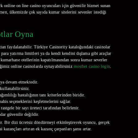
online on line casino oyuncuları için güvenilir hizmet sunan
ğmen, ülkemizde çok sayıda kumar sitelerini sevenler istediği
tlar Oyna
ktan faydalanabilir. Türkiye Casinority kataloğundaki casinolar
ara yatırma limitleri ya da kendi kendini dışlama gibi araçlar
 kumarhane otellerinin kapatılmasından sonra kumar severler
imiz online casinolarda oynayabilirsiniz
mostbet casino login
.
maya devam etmektedir.
kullanabilirsiniz.
ılığı hastalığının tanı kriterlerinden biridir.
ahis seçeneklerini keşfetmelerini sağlar.
stgele bir sayı üreteci tarafından belirlenir.
dar güvenilir değildir.
. Bir dizi ücretsiz döndürmeyi etkinleştirerek oyuncu, gerçek
 kazançları artıran ek kazanç çarpanları şansı artar.