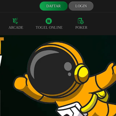
DAFTAR
LOGIN
ARCADE
TOGEL ONLINE
POKER