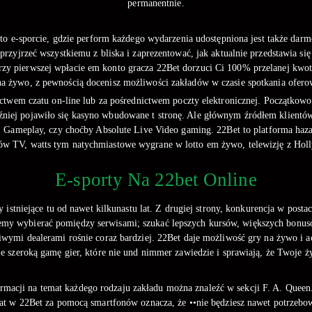
permanentnie.
o e-sporcie, gdzie perform każdego wydarzenia udostępniona jest także dar
rzyjrzeć wszystkiemu z bliska i zaprezentować, jak aktualnie przedstawia si
rzy pierwszej wpłacie em konto gracza 22Bet dorzuci Ci 100% przelanej kwot
 na żywo, z pewnością docenisz możliwości zakładów w czasie spotkania ofer
ctwem czatu on-line lub za pośrednictwem poczty elektronicznej. Początkowo 
óźniej pojawiło się kasyno wbudowane t stronę. Ale głównym źródłem klientów 
, Gameplay, czy choćby Absolute Live Video gaming. 22Bet to platforma hazar
jów TV, watts tym natychmiastowe wygrane w lotto em żywo, telewizję z Hol
E-sporty Na 22bet Online
tniejące tu od nawet kilkunastu lat. Z drugiej strony, konkurencja w postac
my wybierać pomiędzy serwisami; szukać lepszych kursów, większych bonusów
ymi dealerami rośnie coraz bardziej. 22Bet daje możliwość gry na żywo i ac
e szeroką gamę gier, które nie und nimmer zawiedzie i sprawiają, że Twoje ży
rmacji na temat każdego rodzaju zakładu można znaleźć w sekcji F. A. Queen.
t w 22Bet za pomocą smartfonów oznacza, że ••nie będziesz nawet potrzebow