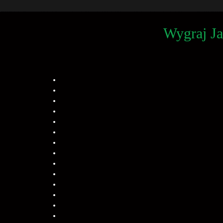
Wygraj J