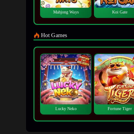
Mahjong Ways
Koi Gate
Hot Games
Lucky Neko
Fortune Tiger