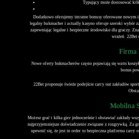
Typujący może dostosować kilk
Dodatkowo oferujemy intratne bonusy oferowane nowym i p
legalny bukmacher i actually kasyno oferuje szeroki wybór 
zapewniając legalne i bezpieczne środowisko dla graczy. Zn
wrażeń. 22Bet 
Firma 
Nowe oferty bukmacherów często pojawiają się watts koszykó
bonus pow
22Bet proponuje świeże podejście carry out zakładów spo
Obsta
Mobilna 
Możesz grać t kilka gier jednocześnie i obstawiać zakłady ws
najprzyjemniejsze doświadczenie związane z rozgrywką. Za g
upewnić się, że jest in order to bezpieczna platforma carry