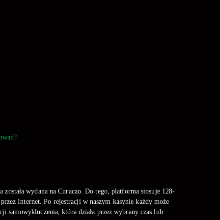
powań?
a została wydana na Curacao. Do tego, platforma stosuje 128-
przez Internet. Po rejestracji w naszym kasynie każdy może
cji samowykluczenia, która działa przez wybrany czas lub