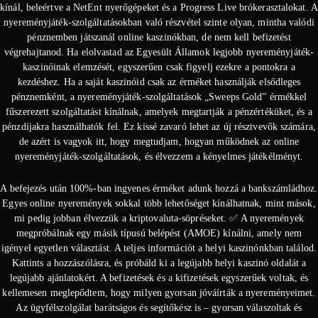
kínál, beleértve a NetEnt nyerőgépeket és a Progress Live brókerasztalokat. A
nyereményjáték-szolgáltatásokban való részvétel szinte olyan, mintha valódi
pénznemben játszanál online kaszinókban, de nem kell befizetést
végrehajtanod. Ha elolvastad az Egyesült Államok legjobb nyereményjáték-
kaszinóinak elemzését, egyszerűen csak figyelj ezekre a pontokra a
kezdéshez. Ha a saját kaszinóid csak az érméket használják elsődleges
pénznemként, a nyereményjáték-szolgáltatások „Sweeps Gold” érmékkel
fűszerezett szolgáltatást kínálnak, amelyek megtartják a pénzértéküket, és a
pénzdíjakra használhatók fel. Ez kissé zavaró lehet az új résztvevők számára,
de azért is vagyok itt, hogy megtudjam, hogyan működnek az online
nyereményjáték-szolgáltatások, és élvezzem a kényelmes játékélményt.
A befejezés után 100%-ban ingyenes érméket adunk hozzá a bankszámládhoz.
Egyes online nyeremények sokkal több lehetőséget kínálhatnak, mint mások,
mi pedig jobban élvezzük a kriptovaluta-söpréseket. ✅ A nyeremények
megpróbálnak egy másik típusú belépést (AMOE) kínálni, amely nem
igényel egyetlen választást. A teljes információt a helyi kaszinónkban találod.
Kattints a hozzászólásra, és próbáld ki a legújabb helyi kaszinó oldalát a
legújabb ajánlatokért. A befizetések és a kifizetések egyszerűek voltak, és
kellemesen meglepődtem, hogy milyen gyorsan jóváírták a nyereményeimet.
Az ügyfélszolgálat barátságos és segítőkész is – gyorsan válaszoltak és