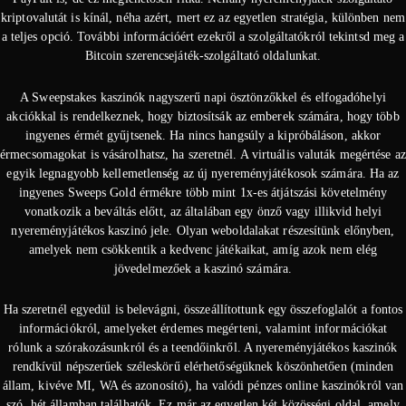
kriptovalutát is kínál, néha azért, mert ez az egyetlen stratégia, különben nem
a teljes opció. További információért ezekről a szolgáltatókról tekintsd meg a
Bitcoin szerencsejáték-szolgáltató oldalunkat.
A Sweepstakes kaszinók nagyszerű napi ösztönzőkkel és elfogadóhelyi
akciókkal is rendelkeznek, hogy biztosítsák az emberek számára, hogy több
ingyenes érmét gyűjtsenek. Ha nincs hangsúly a kipróbáláson, akkor
érmecsomagokat is vásárolhatsz, ha szeretnél. A virtuális valuták megértése az
egyik legnagyobb kellemetlenség az új nyereményjátékosok számára. Ha az
ingyenes Sweeps Gold érmékre több mint 1x-es átjátszási követelmény
vonatkozik a beváltás előtt, az általában egy önző vagy illikvid helyi
nyereményjátékos kaszinó jele. Olyan weboldalakat részesítünk előnyben,
amelyek nem csökkentik a kedvenc játékaikat, amíg azok nem elég
jövedelmezőek a kaszinó számára.
Ha szeretnél egyedül is belevágni, összeállítottunk egy összefoglalót a fontos
információkról, amelyeket érdemes megérteni, valamint információkat
rólunk a szórakozásunkról és a teendőinkről. A nyereményjátékos kaszinók
rendkívül népszerűek széleskörű elérhetőségüknek köszönhetően (minden
állam, kivéve MI, WA és azonosító), ha valódi pénzes online kaszinókról van
szó, hét államban találhatók. Ez már az egyetlen két közösségi oldal, amely