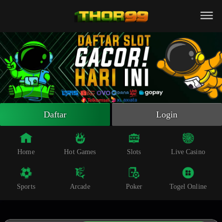
Beranda
Slot Online
Live Casino
Sportsbook
Arcade
Togel Online
Daftar
Login
Poker
Whatsapp
Home
Hot Games
Slots
Live Casino
Telegram
Sports
Arcade
Poker
Togel Online
Livechat