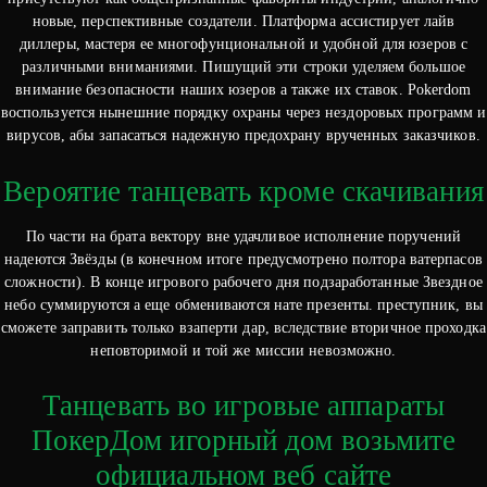
новые, перспективные создатели.
Платформа ассистирует лайв
диллеры, мастеря ее многофунциональной и удобной для юзеров с
различными вниманиями. Пишущий эти строки уделяем большое
внимание безопасности наших юзеров а также их ставок. Pokerdom
воспользуется нынешние порядку охраны через нездоровых программ и
вирусов, абы запасаться надежную предохрану врученных заказчиков.
Вероятие танцевать кроме скачивания
По части на брата вектору вне удачливое исполнение поручений
надеются Звёзды (в конечном итоге предусмотрено полтора ватерпасов
сложности). В конце игрового рабочего дня подзаработанные Звездное
небо суммируются а еще обмениваются нате презенты. преступник, вы
сможете заправить только взаперти дар, вследствие вторичное проходка
неповторимой и той же миссии невозможно.
Танцевать во игровые аппараты
ПокерДом игорный дом возьмите
официальном веб сайте