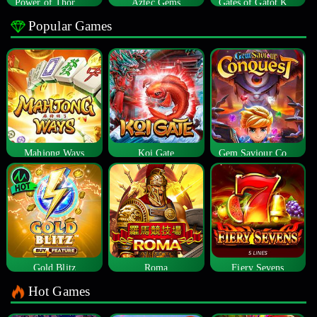
Power of Thor Megaways
Aztec Gems
Gates of Gatot Kaca
Popular Games
Mahjong Ways
Koi Gate
Gem Saviour Conquest
Gold Blitz
Roma
Fiery Sevens
Hot Games