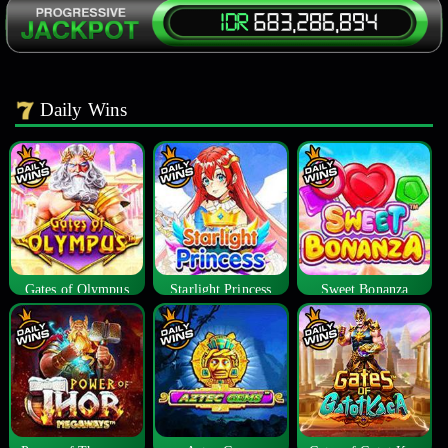
Daily Wins
Gates of Olympus
Starlight Princess
Sweet Bonanza