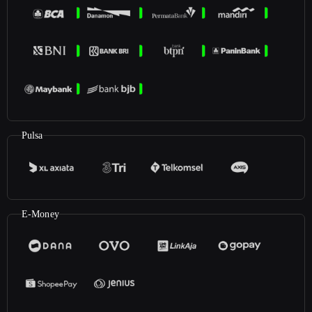
Pulsa
E-Money