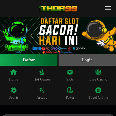
Beranda
Slot Online
Live Casino
Sportsbook
Arcade
Togel Online
Daftar
Login
Poker
Whatsapp
Home
Hot Games
Slots
Live Casino
Telegram
Sports
Arcade
Poker
Togel Online
Livechat