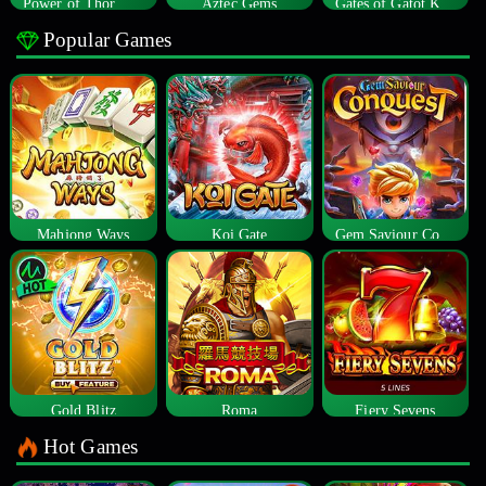
Power of Thor Megaways
Aztec Gems
Gates of Gatot Kaca
Popular Games
Mahjong Ways
Koi Gate
Gem Saviour Conquest
Gold Blitz
Roma
Fiery Sevens
Hot Games