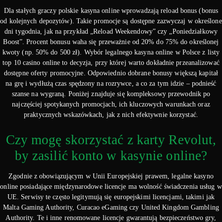
Dla stałych graczy polskie kasyna online wprowadzają reload bonus (bonus
od kolejnych depozytów). Takie promocje są dostępne zazwyczaj w określone
dni tygodnia, jak na przykład „Reload Weekendowy” czy „Poniedziałkowy
Boost”. Procent bonusu waha się przeważnie od 20% do 75% do określonej
kwoty (np. 50% do 500 zł). Wybór legalnego kasyna online w Polsce z listy
top 10 casino online to decyzja, przy której warto dokładnie przeanalizować
dostępne oferty promocyjne. Odpowiednio dobrane bonusy większą kapitał
na grę i wydłużą czas spędzony na rozrywce, a co za tym idzie – podnieść
szanse na wygraną. Poniżej znajduje się kompleksowy przewodnik po
najczęściej spotykanych promocjach, ich kluczowych warunkach oraz
praktycznych wskazówkach, jak z nich efektywnie korzystać.
Czy mogę skorzystać z karty Revolut,
by zasilić konto w kasynie online?
Zgodnie z obowiązującym w Unii Europejskiej prawem, legalne kasyno
online posiadające międzynarodowe licencje ma wolność świadczenia usług w
UE. Serwisy te często legitymują się europejskimi licencjami, takimi jak
Malta Gaming Authority, Curacao eGaming czy United Kingdom Gambling
Authority. Te i inne renomowane licencje gwarantują bezpieczeństwo gry,