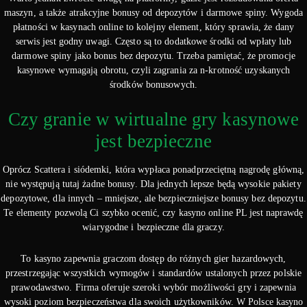
maszyn, a także atrakcyjne bonusy od depozytów i darmowe spiny. Wygoda
płatności w kasynach online to kolejny element, który sprawia, że dany
serwis jest godny uwagi. Często są to dodatkowe środki od wpłaty lub
darmowe spiny jako bonus bez depozytu. Trzeba pamiętać, że promocje
kasynowe wymagają obrotu, czyli zagrania za n-krotność uzyskanych
środków bonusowych.
Czy granie w wirtualne gry kasynowe
jest bezpieczne
Oprócz Scattera i siódemki, która wypłaca ponadprzeciętną nagrodę główną,
nie występują tutaj żadne bonusy. Dla jednych lepsze będą wysokie pakiety
depozytowe, dla innych – mniejsze, ale bezpieczniejsze bonusy bez depozytu.
Te elementy pozwolą Ci szybko ocenić, czy kasyno online PL jest naprawdę
wiarygodne i bezpieczne dla graczy.
To kasyno zapewnia graczom dostęp do różnych gier hazardowych,
przestrzegając wszystkich wymogów
i standardów ustalonych przez polskie
prawodawstwo. Firma oferuje szeroki wybór możliwości gry i zapewnia
wysoki poziom bezpieczeństwa dla swoich użytkowników. W Polsce kasyno