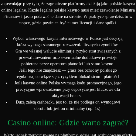
zapewniając przy tym, że zagraniczne platformy działają jako polskie kasyna
online legalne. Każde legalne polskie kasyno musi mieć zezwolenie Ministra
Finansów i jasno podawać te dane na stronie. W praktyce sprawdzisz to w
stopce, gdzie powinien być numer licencji i dane spółki.
Wybór właściwego kasyna internetowego w Polsce jest decyzją,
która wymaga starannego rozważenia licznych czynników.
Gra we własnej walucie eliminuje ryzyko strat związanych z
przewalutowaniem oraz ewentualne dodatkowe prowizje
pobierane przez operatora płatności lub samo kasyno.
Jeśli tego nie znajdziesz — grasz bez ochrony polskiego
regulatora, co wiąże się z ryzykiem blokad stron i płatności.
Jeśli kasyno online Polska wymaga kodu promocyjnego, jego
precyzyjne wprowadzenie przy depozycie jest kluczowe dla
aktywacji bonusu.
Dużą zaletą cashbacku jest to, że nie podlega on wymogowi
obrotu lub jest on minimalny (np. 1x).
Casino online: Gdzie warto zagrać?
Warto jednak zwrócić uwagę na platformy, gdzie jest rozbudowana oferta