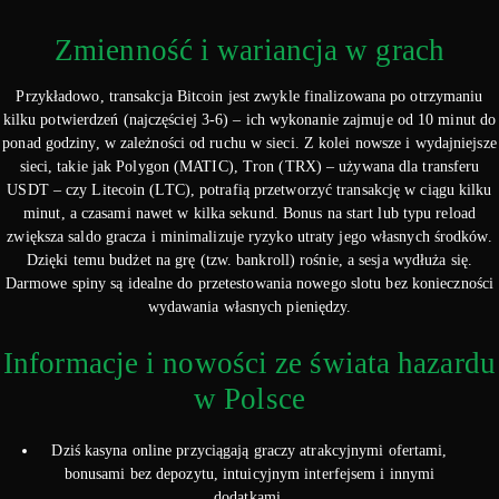
Zmienność i wariancja w grach
Przykładowo, transakcja Bitcoin jest zwykle finalizowana po otrzymaniu
kilku potwierdzeń (najczęściej 3-6) – ich wykonanie zajmuje od 10 minut do
ponad godziny, w zależności od ruchu w sieci. Z kolei nowsze i wydajniejsze
sieci, takie jak Polygon (MATIC), Tron (TRX) – używana dla transferu
USDT – czy Litecoin (LTC), potrafią przetworzyć transakcję w ciągu kilku
minut, a czasami nawet w kilka sekund. Bonus na start lub typu reload
zwiększa saldo gracza i minimalizuje ryzyko utraty jego własnych środków.
Dzięki temu budżet na grę (tzw. bankroll) rośnie, a sesja wydłuża się.
Darmowe spiny są idealne do przetestowania nowego slotu bez konieczności
wydawania własnych pieniędzy.
Informacje i nowości ze świata hazardu
w Polsce
Dziś kasyna online przyciągają graczy atrakcyjnymi ofertami,
bonusami bez depozytu, intuicyjnym interfejsem i innymi
dodatkami.