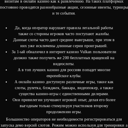
визитам в онлайн казино как к развлечению. На таких платформах
постоянно проводятся разнообразные акции, сезонные ивенты, турниры
и те события.
Да, когда оператор нарушает правила легальной работы
также со стороны игроков часто поступают жалобы.
Данные слоты часто дают средние выигрыши, при этом в
них уже исключены длинные серии проигрышей.
За 1-ый обналичил в интернет казино Vulkan пользователи
должно также получить же 200 бесплатных вращений на
видеослоты.
А в топ лучших казино для россиян попадет многие
европейские клубы.
А онлайн казино доступную различные игры, такие как
слоты, рулетка, блэкджек, баккара, видеопокер, а также
существа казино-игры с единственными дилерами.
Они привилегии улучшают игровой опыт, делая его более
выгодным только стимулируя участников второму
продолжению игры.
Большинство операторов не необходимости регистрироваться для
запуска демо версий слотов. Режим можно используя для тренировки а