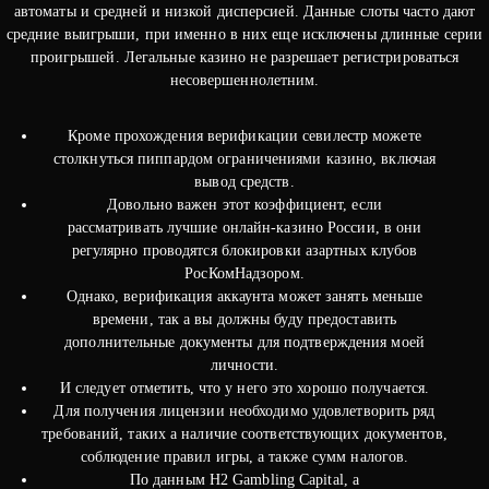
автоматы и средней и низкой дисперсией. Данные слоты часто дают
средние выигрыши, при именно в них еще исключены длинные серии
проигрышей. Легальные казино не разрешает регистрироваться
несовершеннолетним.
Кроме прохождения верификации севилестр можете
столкнуться пиппардом ограничениями казино, включая
вывод средств.
Довольно важен этот коэффициент, если
рассматривать лучшие онлайн-казино России, в они
регулярно проводятся блокировки азартных клубов
РосКомНадзором.
Однако, верификация аккаунта может занять меньше
времени, так а вы должны буду предоставить
дополнительные документы для подтверждения моей
личности.
И следует отметить, что у него это хорошо получается.
Для получения лицензии необходимо удовлетворить ряд
требований, таких а наличие соответствующих документов,
соблюдение правил игры, а также сумм налогов.
По данным H2 Gambling Capital, а