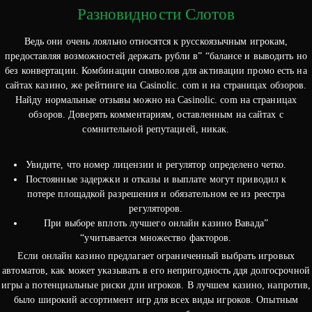
Разновидности Слотов
Ведь они очень лояльно относятся к русскоязычным игрокам,
предоставляя возможностей держать рубли в” “балансе и выводить но
без конвертации. Комбинации символов для активации промо есть на
сайтах казино, же рейтинге на Casinolic. com и на страницах обзоров.
Найду нормальные отзывы можно на Casinolic. com на страницах
обзоров. Доверять комментариям, оставленным на сайтах с
сомнительной репутацией, никак.
Увидите, что номер лицензии и регулятор определено четко.
Постоянные задержки и отказы и выплате могут приводил к
потере площадкой разрешения и обязательном ее из реестра
регуляторов.
При выборе вплоть лучшего онлайн казино Вавада”
“учитывается множество факторов.
Если онлайн казино предлагает ограниченный выбрать игровых
автоматов, как может указывать в его непригодность ддя долгосрочной
игры а потенциальные риски дли игроков. В лучшем казино, напротив,
было широкий ассортимент игр для всех виды игроков. Опытным