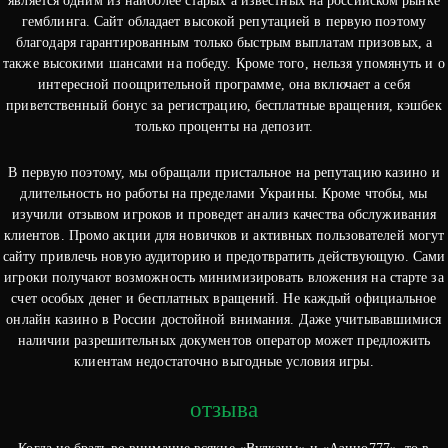
является одним из наиболее старых а известных на российском рынке
гемблинга. Сайт обладает высокой репутацией в первую поэтому
благодаря гарантированным только быстрым выплатам призовых, а
также высокими шансами на победу. Кроме того, нельзя упомянуть и о
интересной поощрительной программе, она включает а себя
приветственный бонус за регистрацию, бесплатные вращения, кэшбек
только проценты на депозит.
В первую поэтому, мы обращали пристальное на репутацию казино и
длительность но работы на пределами Украины. Кроме чтобы, мы
изучили отзывом игроков и проведет анализ качества обслуживания
клиентов. Промо акции для новичков и активных пользователей могут
сайту привлечь новую аудиторию и предотвратить действующую. Сами
игроки получают возможность минимизировать вложения на старте за
счет особых денег и бесплатных вращений. Не каждый официальное
онлайн казино в России достойной внимания. Даже учитывавшимися
наличии разрешительных документов оператор может предложить
клиентам недостаточно выгодные условия игры.
отзыва