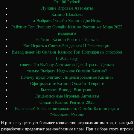
От 100 Рублей
Лучшие Игровые Автоматы
Казино Шамбала
а Выбрать Онлайн Казино Для Игры
Рейтинг Топ Лучших Онлайн Казино России же Мира 2025
незадолго
Рейтинг Казино России в Деньги
Как Играть в Слотах Без деньги И Регистрации
Вывод денег Из Онлайн Казино: Топ Популярных способов
В 2025 году
советы По Выбору Автоматов Для Игры на Деньги
только Выбрать Надежное Онлайн Казино?
Почему предпочитают Лицензированные Казино?
Официальные Казино Онлайн В европе
Быстрота Вывода Выигрыша
Лицензионные Игровые Автоматы
Онлайн Казино Рейтинг 2025
Выигрывай Больше: возможность Онлайн Казино рядом
Обычными Казино
И рынке существует большее количество игровых автоматов, и каждый
разработчик предлагает разнообразные игры. При выборе слота игроки