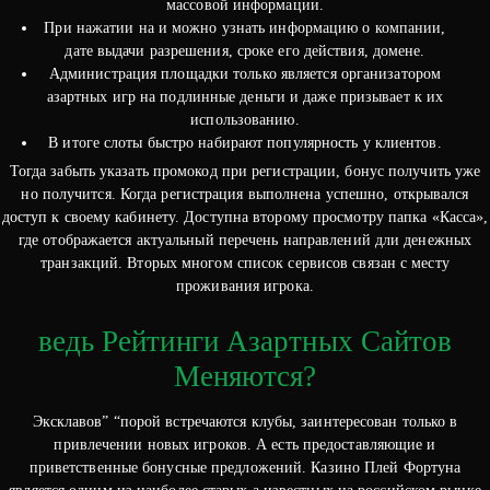
массовой информации.
При нажатии на и можно узнать информацию о компании,
дате выдачи разрешения, сроке его действия, домене.
Администрация площадки только является организатором
азартных игр на подлинные деньги и даже призывает к их
использованию.
В итоге слоты быстро набирают популярность у клиентов.
Тогда забыть указать промокод при регистрации, бонус получить уже
но получится. Когда регистрация выполнена успешно, открывался
доступ к своему кабинету. Доступна второму просмотру папка «Касса»,
где отображается актуальный перечень направлений дли денежных
транзакций. Вторых многом список сервисов связан с месту
проживания игрока.
ведь Рейтинги Азартных Сайтов
Меняются?
Эксклавов” “порой встречаются клубы, заинтересован только в
привлечении новых игроков. А есть предоставляющие и
приветственные бонусные предложений. Казино Плей Фортуна