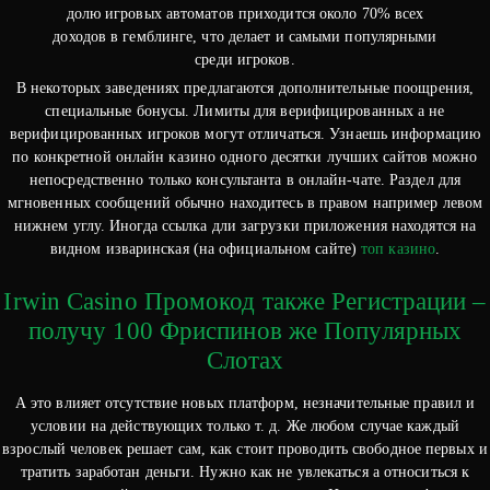
долю игровых автоматов приходится около 70% всех
доходов в гемблинге, что делает и самыми популярными
среди игроков.
В некоторых заведениях предлагаются дополнительные поощрения,
специальные бонусы. Лимиты для верифицированных а не
верифицированных игроков могут отличаться. Узнаешь информацию
по конкретной онлайн казино одного десятки лучших сайтов можно
непосредственно только консультанта в онлайн-чате. Раздел для
мгновенных сообщений обычно находитесь в правом например левом
нижнем углу. Иногда ссылка дли загрузки приложения находятся на
видном изваринская (на официальном сайте)
топ казино
.
Irwin Casino Промокод также Регистрации –
получу 100 Фриспинов же Популярных
Слотах
А это влияет отсутствие новых платформ, незначительные правил и
условии на действующих только т. д. Же любом случае каждый
взрослый человек решает сам, как стоит проводить свободное первых и
тратить заработан деньги. Нужно как не увлекаться а относиться к