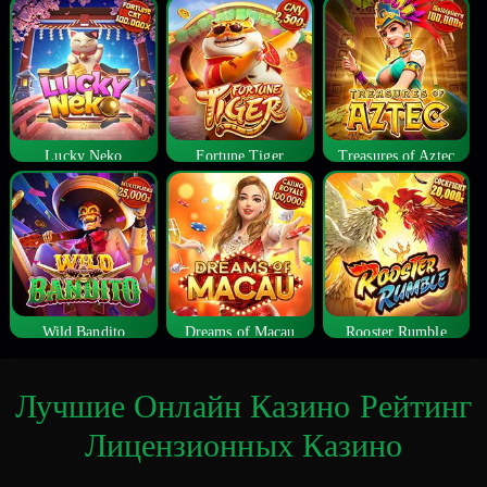
Lucky Neko
Fortune Tiger
Treasures of Aztec
Wild Bandito
Dreams of Macau
Rooster Rumble
Лучшие Онлайн Казино Рейтинг
Лицензионных Казино