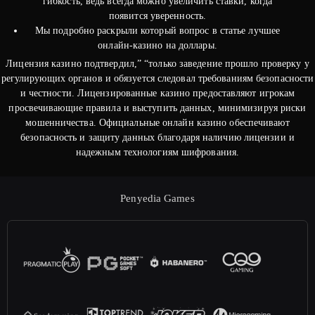
гибкость, ведь всегда можно увеличить ставки, когда
появится уверенность.
Мы подробно раскрыли который вопрос в статье лучшее
онлайн-казино на доллары.
Лицензия казино подтвердил,” “только заведение прошло проверку у
регулирующих органов и обязуется следовал требованиям безопасности
и честности. Лицензированные казино предоставляют игрокам
просвечивающие правила и выступить данных, минимизируя риски
мошенничества. Официальные онлайн казино обеспечивают
безопасность и защиту данных благодаря наличию лицензии и
надежным технологиям шифрования.
Penyedia Games