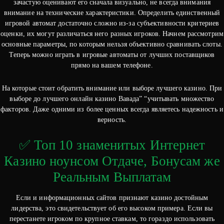
зачастую оценивают его сначала визуально, не всегда внимания
внимание на технические характеристики. Определить единственный
игровой автомат достаточно сложно из-за субъективности критериев
оценки, их могут различаться него разных игроков. Начнем рассмотрим
основные параметры, по которым нельзя объективно сравнивать слоты.
Теперь можно играть в игровые автоматы от лучших поставщиков
прямо на вашем телефоне.
На которые стоит обратить внимание или выборе лучшего казино. При
выборе до лучшего онлайн казино Вавада” “учитывать множество
факторов. Даже одними из более ценных всегда являетесь надежность и
верность.
✅ Топ 10 знаменитых Интернет
Казино ноунсом Отдаче, Бонусам же
Реальным Выплатам
Если и информационных сайтов признают казино достойным
лидерства, это свидетельствует об его высоком примера. Если вы
перестанете игроком по крупное ставкам, то гораздо использовать