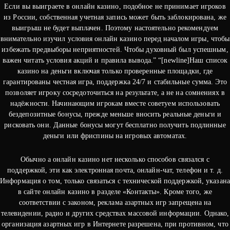
Если вы выиграете в онлайн казино, подобное не принимает игроков
из России, собственная учетная запись может быть заблокирована, же
выигрыш не будет выплачен. Поэтому настоятельно рекомендуем
внимательно изучил условия онлайн казино перед началом игры, чтобы
избежать предвыборы неприятностей. Чтобы духовный был успешным,
важен читать условия акций и правила вывода.” “[newline]Наш список
казино на деньги включая только проверенные площадки, где
гарантированы честная игра, поддержка 24/7 и стабильные сумма. Это
позволяет игроку сосредоточиться на результате, а не на сомнениях в
надёжности. Начинающим игрокам вместе советуем использовать
бездепозитные бонусы, прежде меньше вносить реальные деньги и
рисковать они. Данные бонусы могут бесплатно получить подлинные
деньги или фриспины на игровых автоматах.
Обычно а онлайн казино нет несколько способов связался с
поддержкой, эти как электронная почта, онлайн-чат, телефон и т. д.
Информация о том, только связаться с технической поддержкой, указана
в сайте онлайн казино в разделе «Контакты». Кроме того, же
соответствии с законом, реклама азартных игр запрещена на
телевидении, радио и других средствах массовой информации. Однако,
организация азартных игр в Интернете разрешена, при противном, что