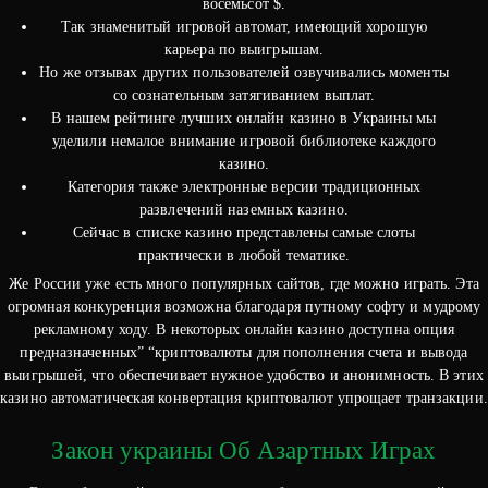
восемьсот $.
Так знаменитый игровой автомат, имеющий хорошую
карьера по выигрышам.
Но же отзывах других пользователей озвучивались моменты
со сознательным затягиванием выплат.
В нашем рейтинге лучших онлайн казино в Украины мы
уделили немалое внимание игровой библиотеке каждого
казино.
Категория также электронные версии традиционных
развлечений наземных казино.
Сейчас в списке казино представлены самые слоты
практически в любой тематике.
Же России уже есть много популярных сайтов, где можно играть. Эта
огромная конкуренция возможна благодаря путному софту и мудрому
рекламному ходу. В некоторых онлайн казино доступна опция
предназначенных” “криптовалюты для пополнения счета и вывода
выигрышей, что обеспечивает нужное удобство и анонимность. В этих
казино автоматическая конвертация криптовалют упрощает транзакции.
Закон украины Об Азартных Играх