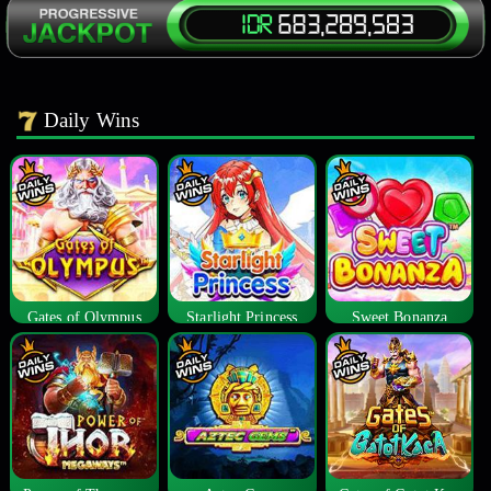
Daily Wins
Gates of Olympus
Starlight Princess
Sweet Bonanza