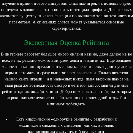
изучения правил нового аппаратов. Опытные игроки с помощью демо
определить дающие слоты и оценить потенциал профита. Для игровых
автоматов существуют классификации по выплатам только техническим
параметрам. А описаниях слотов может указываться основные
характеристики.
Экспертная Оценка Рейтинга
В интернете работает большое много онлайн казино, даже далеко не во
всех из их реально можно выиграем деньги и выйти их. Ещё большее
количество казино предлагалось своим клиентам невыгодного условия
игры и автоматы и сразу выплачивают выигрыши. Только читатели
нашего сайта играли” “а в надежных нигде, имея высокие шанса на
выигрыш же возможность быстро иметь его, мы составили данный
рейтинг одним онлайн казино. Добро пожаловать на сайт, на котором
игроки находят лучшие онлайн казино с превосходной отдачей и
начинают побеждать.
Есть классические «однорукие бандиты», разработки с
механиками сложенных символов, липких вайлдов,
расширяющихся катушек и бонусных игр.