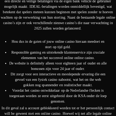
een directe en veilige betalingen via de eigen bank vehicle de gebruiker
mogelijk maakt. IDEAL-betalingen worden onmiddellijk bevestigd, wat
betekent dat spelers meteen kunnen beginnen met spelen zonder te hoeven
wachten op de verwerking van hun storting. Naast de bestaande legale online
casino’s zijn er ook verschillende nieuwe casino’s die naar verwachting in
2025 zullen worden gelanceerd.
Hou dus in de gaten of jouw online casino hieraan meedoet en
stort op tijd geld.
Responsible gaming en uitstekende klantenservice zijn cruciale
elementen van het succesvol online online casino.
De website is definitely alleen voor eighteen jaar of ouder en alle
bonussen zijn voor 24 jaar of ouder.
Dit zorgt voor een interactieve en meeslepende ervaring die een
gevoel van een fysiek casino nabootst, wat het on the web
gokken nog spannender en realistischer maakt.
Voordat het casino ontwikkelaar op de Nederlandse flecken is
toegestaan worden ze eerst uitgebreid door de KSA onder de loep
genomen.
In dit geval zal u account geblokkeerd worden tot er het persoonlijk contact
will be geweest met een online casino. Hoewel wij net alle legale online