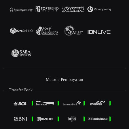
Metode Pembayaran
Transfer Bank