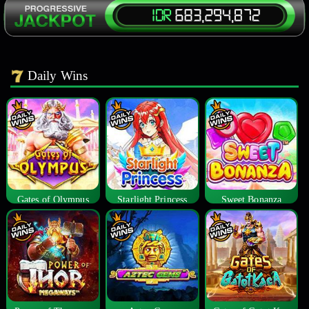
Daily Wins
Gates of Olympus
Starlight Princess
Sweet Bonanza