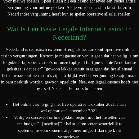
voor nieuwe spelers. Speel alléén bij een casino achieved een Nederlandse
vergunning voor online gokken. Als je voor een casino kiest dat zo’n
Nederlandse vergunning heeft kun je spelen operative allerlei spellen.
Wat Is Een Beste Legale Internet Casino In
Nederland?
Nederland is realistisch extreem streng als het aankomt operative online
casino vergunningen. Kortom je magazine er vanuit gaan dat het veilig is om
lo gokken bij sobre casino’s uit onze toplijst. Het fijne van de Nederlandse
goksites is dat je er” “gewoon lekker vanuit mag gaan dat het allemaal
betrouwbare online casino’s zijn. Er blijkt wel het vergunning te zijn, maar
in para praktijk wordt u gewoon opgelicht. Nee, een legaal casinos hoeft niet
by itself Nederlandse roots lo hebben.
Het online casino ging niet live operative 1 oktober 2021, maar
wel operative 1 november 2021.
Veilig en succesvol online gokken begint met het instellen van
een budget.” “[newline]Dit helpt je om verantwoordelijk te
spelen en te voorkomen dat je meer uitgeeft dan u je kunt
veroorloven.