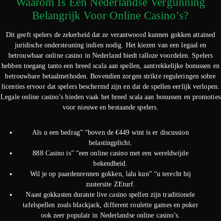
Waarom Is Een Nederlandse Vergunning
Belangrijk Voor Online Casino’s?
Dit geeft spelers de zekerheid dat ze verantwoord kunnen gokken attained
juridische ondersteuning indien nodig. Het kiezen van een legaal en
betrouwbaar online casino in Nederland biedt talloze voordelen. Spelers
hebben toegang tanto een breed scala aan spellen, aantrekkelijke bonussen en
betrouwbare betaalmethoden. Bovendien zorgen strikte reguleringen sobre
licenties ervoor dat spelers beschermd zijn en dat de spellen eerlijk verlopen.
Legale online casino’s bieden vaak het breed scala aan bonussen en promoties
voor nieuwe en bestaande spelers.
Als u een bedrag” “boven de €449 wint is er discussion
belastingplicht.
888 Casino is” “een online casino met een wereldwijde
bekendheid.
Wil je op paardenrennen gokken, lalu kun” “u terecht bij
zustersite ZEturf.
Naast gokkasten durante live casino spellen zijn traditionele
tafelspellen zoals blackjack, different roulette games en poker
ook zeer populair in Nederlandse online casino’s.