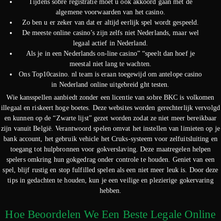
Tijdens sobre registratie moet u ook akkoord gaan met de
algemene voorwaarden van het casino.
Zo ben u er zeker van dat er altijd eerlijk spel wordt gespeeld.
De meeste online casino’s zijn zelfs niet Nederlands, maar wel
legaal actief in Nederland.
Als je in een Nederlands on-line casino” “speelt dan hoef je
meestal niet lang te wachten.
Ons Top10casino. nl team is eraan toegewijd om antelope casino
in Nederland online uitgebreid ght testen.
Wie kansspellen aanbiedt zonder een licentie van sobre BKC is volkomen
illegaal en riskeert hoge boetes. Deze websites worden gerechterlijk vervolgd
en kunnen op de “Zwarte lijst” gezet worden zodat ze niet meer bereikbaar
zijn vanuit België. Verantwoord spelen omvat het instellen van limieten op je
bank account, het gebruik vehicle het Cruks-systeem voor zelfuitsluiting en
toegang tot hulpbronnen voor gokverslaving. Deze maatregelen helpen
spelers omkring hun gokgedrag onder controle te houden. Geniet van een
spel, blijf rustig en stop fulfilled spelen als een niet meer leuk is. Door deze
tips in gedachten te houden, kun je een veilige en plezierige gokervaring
hebben.
Hoe Beoordelen We Een Beste Legale Online