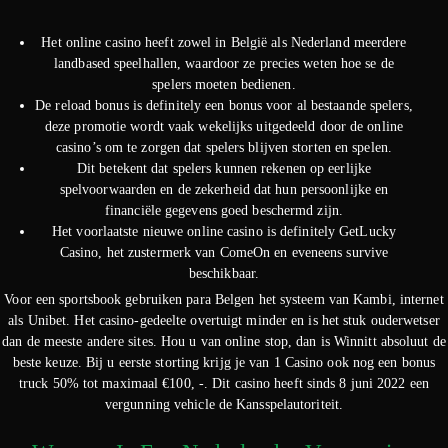
Het online casino heeft zowel in België als Nederland meerdere
landbased speelhallen, waardoor ze precies weten hoe se de
spelers moeten bedienen.
De reload bonus is definitely een bonus voor al bestaande spelers,
deze promotie wordt vaak wekelijks uitgedeeld door de online
casino’s om te zorgen dat spelers blijven storten en spelen.
Dit betekent dat spelers kunnen rekenen op eerlijke
spelvoorwaarden en de zekerheid dat hun persoonlijke en
financiële gegevens goed beschermd zijn.
Het voorlaatste nieuwe online casino is definitely GetLucky
Casino, het zustermerk van ComeOn en eveneens survive
beschikbaar.
Voor een sportsbook gebruiken para Belgen het systeem van Kambi, internet
als Unibet. Het casino-gedeelte overtuigt minder en is het stuk ouderwetser
dan de meeste andere sites. Hou u van online stop, dan is Winnitt absoluut de
beste keuze. Bij u eerste storting krijg je van 1 Casino ook nog een bonus
truck 50% tot maximaal €100, -. Dit casino heeft sinds 8 juni 2022 een
vergunning vehicle de Kansspelautoriteit.