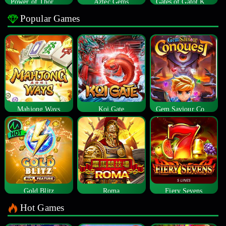
Power of Thor Megaways
Aztec Gems
Gates of Gatot Kaca
Popular Games
Mahjong Ways
Koi Gate
Gem Saviour Conquest
Gold Blitz
Roma
Fiery Sevens
Hot Games