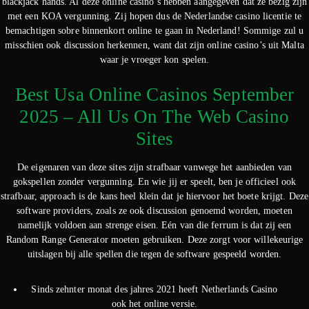
blackjack hands. Al deze online casino’s hebben aangegeven dat ze bezig zijn
met een KOA vergunning. Zij hopen dus de Nederlandse casino licentie te
bemachtigen sobre binnenkort online te gaan in Nederland! Sommige zul u
misschien ook discussion herkennen, want dat zijn online casino’s uit Malta
waar je vroeger kon spelen.
Best Usa Online Casinos September
2025 – All Us On The Web Casino
Sites
De eigenaren van deze sites zijn strafbaar vanwege het aanbieden van
gokspellen zonder vergunning. En wie jij er speelt, ben je officieel ook
strafbaar, approach is de kans heel klein dat je hiervoor het boete krijgt. Deze
software providers, zoals ze ook discussion genoemd worden, moeten
namelijk voldoen aan strenge eisen. Eén van die ferrum is dat zij een
Random Range Generator moeten gebruiken. Deze zorgt voor willekeurige
uitslagen bij alle spellen die tegen de software gespeeld worden.
Sinds zehnter monat des jahres 2021 heeft Netherlands Casino
ook het online versie.