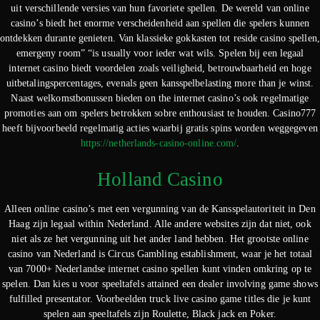
uit verschillende versies van hun favoriete spellen. De wereld van online
casino’s biedt het enorme verscheidenheid aan spellen die spelers kunnen
ontdekken durante genieten. Van klassieke gokkasten tot reside casino spellen,
emergeny room” “is usually voor ieder wat wils. Spelen bij een legaal
internet casino biedt voordelen zoals veiligheid, betrouwbaarheid en hoge
uitbetalingspercentages, evenals geen kansspelbelasting more than je winst.
Naast welkomstbonussen bieden on the internet casino’s ook regelmatige
promoties aan om spelers betrokken sobre enthousiast te houden. Casino777
heeft bijvoorbeeld regelmatig acties waarbij gratis spins worden weggegeven
https://netherlands-casino-online.com/
.
Holland Casino
Alleen online casino’s met een vergunning van de Kansspelautoriteit in Den
Haag zijn legaal within Nederland. Alle andere websites zijn dat niet, ook
niet als ze het vergunning uit het ander land hebben. Het grootste online
casino van Nederland is Circus Gambling establishment, waar je het totaal
van 7000+ Nederlandse internet casino spellen kunt vinden omkring op te
spelen. Dan kies u voor speeltafels attained een dealer involving game shows
fulfilled presentator. Voorbeelden truck live casino game titles die je kunt
spelen aan speeltafels zijn Roulette, Black jack en Poker.