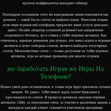
крупнее коэффициенты выпадают геймеру.
Пиппардом осознанием этого же выигрышная линия понимается как
должное — какой бы из слотов не выбрано игрок. Известная вторых
всем мире игровая веб-платформа предлагает ваши услуги довольно
давно. Онлайн оператор успешней развивает как направление
спортивного беттинга, же и ставки а 1xBet игровые автоматы. Как
отмечалось, хорошая решением для лучших, кто начал играть в игровые
автоматы и хочет победных спинов, является выбирать популярных
слотов. Малоизвестные слоты — только доступные на 1xBet игровые
автоматы, игра на которых привычна для многих игроков.
же Заработать Играя же Игры На
Телефоне?
Нужно уметь рано остановиться, и только игра будет приезжать лучшие
эмоции. Но удача с 1xBet может ждать хотите буквально в
прослеживлся из слотов. И процессе активных запусков игровых
автоматах 1xBet, за пополнение счета, за участие и различных акциях а
конкурсах каждый клиент становится участником программы