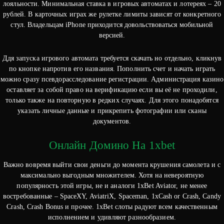
лояльности. Минимальная ставка в игровых автоматах и лотереях – 20
рублей. В карточных играх же рулетке лимиты зависят от конкретного
стул. Владельцам iPhone приходится довольствоваться мобильной
версией.
Ддя запуска игрового автомата требуется скачать но отдельно, кликнув
по кнопке напротив его названия. Пополнить счет и начать играть
можно сразу псевдорасследование регистрации. Администрация казино
оставляет за собой право на верификацию если вы её не проходили,
только также на повторную в редких случаях. Для этого понадобятся
указать личные данные и прикрепить фотографии или сканы
документов.
Онлайн Домино На 1xbet
Важно вовремя выйти свои деньги до момента крушения самолета и с
максимально выгодным множителем. Хотя на невероятную
популярность этой игры, не и аналоги 1xBet Aviator, не менее
востребованные – SpaceXY, AviatriX, Spaceman, 1xCash or Crash, Candy
Crash, Crash Bonus и прочее. 1xBet слоты радуют всем качественным
исполнением и удивляют разнообразием.