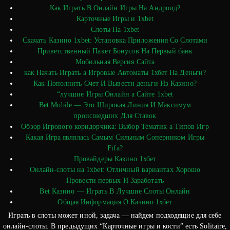
Как Играть В Онлайн Игры На Андроид?
Карточные Игры и 1xbet
Слоты На 1xbet
Скачать Казино 1xbet: Установка Приложения Со Слотами
Приветственный Пакет Бонусов На Первый банк
Мобильная Версия Сайта
как Начать Играть а Игровые Автоматы 1хбет На Деньги?
Как Пополнить Счет И Вывести деньги Из Казино?
“лучшие Игры Онлайн а Сайте 1xbet
Bet Mobile — Это Широкая Линия И Максимум
происшедших Для Ставок
Обзор Игрового коридорчика: Выбор Тематик а Типов Игр
Какая Игра являлась Самым Сильным Соперником Игры
Fifa?
Провайдеры Казино 1хбет
Онлайн-слоты на 1xbet: Отличный вариантах Хорошо
Провести первых И Заработать
Bet Казино — Играть В Лучшие Слоты Онлайн
Общая Информация О Казино 1хбет
Играть в слоты может иной, задача — найдем подходящие для себе
онлайн-слоты. В предыдущих “Карточные игры и кости” есть Solitaire,