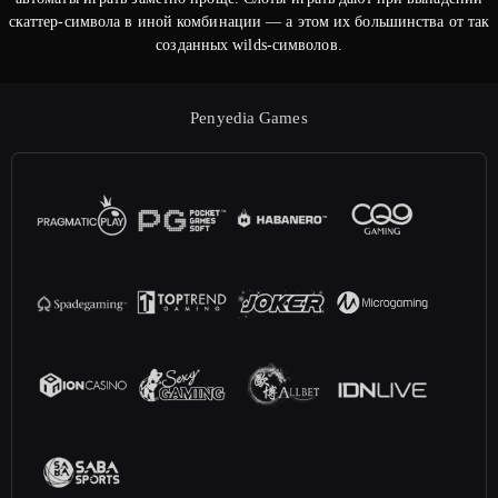
скаттер-символа в иной комбинации — а этом их большинства от так
созданных wilds-символов.
Penyedia Games