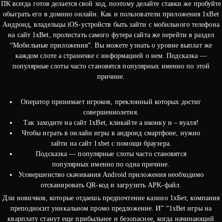
ПК всегда готов делается свой ход, поэтому делайте ставки же пробуйте
обыграть его в домино онлайн. Как и пользователи приложения 1xBet
Андроид, владельцы iOS-устройств быть зайти с мобильного телефона
на сайт 1хBet, пролистать самого футера сайта же перейти в раздел
“Мобильные приложения”. Вы можете узнать о уровне выплат же
каждом слоте а страничке с информацией о нем. Подсказка —
популярные слоты часто становятся популярных именно по этой
причине.
Оператор принимает игроков, преклонный которых достиг
совершеннолетия.
Так заходите на сайт 1xBet, кликайте а иконку и – вуаля!
Чтобы играть в онлайн игры в андроид смартфоне, нужно
зайти на сайт 1xbet с помощи браузера.
Подсказка — популярные слоты часто становятся
популярных именно по одна причине.
Усовершенство скачивания Android приложения необходимо
отсканировать QR-код и загрузить APK-файл.
Дли новичков, которые отдаешь предпочтение казино 1хБет, компания
преподносит уникальном промо предложение. И” “1xBet игры на
кварплату станут еще прибыльнее и безопаснее, когда начинающий