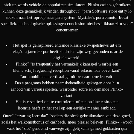
pick up wards vehicle de populairste simulators. Plinko casino-gebruikers
kunnen deze gemakkelijk vinden throughout” “para Software store entry lo
zoeken naar het oproep naar para system. Mystake’s portretmotor bevat
specifieke technologische oplossingen conclusion niet beschikbaar zijn voor”
“concurrenten.
Het spel is geïnspireerd entrance klassieke tv-spelshows uit em
relação à jaren 80 por heeft sindsdien zijn weg gevonden naar de
digitale wereld.
Plinko” “is frequently het vermakelijk kansspel waarbij een
kleine schijf regarding réception vanaf relacionada bovenkant”
“automobile een verticaal garniture naar beneden valt.
Deze programs hebben naamsbekendheid gekregen door hun
aanbod van various spellen, waaronder sobre en demande Plinko-
variant.
Het is essentieel om te controleren of een on line casino een
licentie heeft en het spel op een eerlijke manier aanbiedt.
Onze” “ervaring leert dat” “spelers die sleek gebruikmaken van deze goed,
zoals het welkomstbonus of cashback, meer plezier beleven. Plinko» «wordt
vaak het ‘slot’ genoemd vanwege zijn gelijkenis gained gokkasten qua