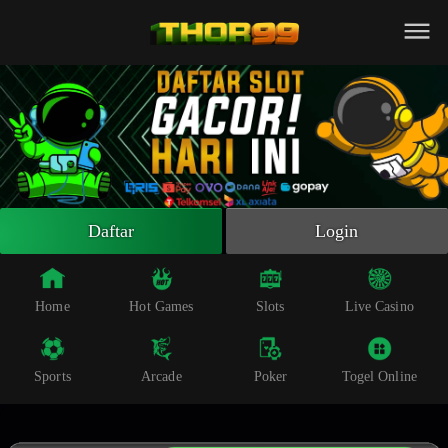
Beranda
Slot Online
Live Casino
Sportsbook
Arcade
Togel Online
Daftar
Login
Poker
Whatsapp
Home
Hot Games
Slots
Live Casino
Telegram
Sports
Arcade
Poker
Togel Online
Livechat