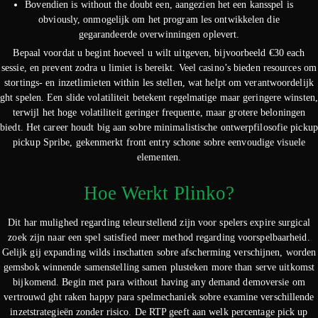
Bovendien is without the doubt een, aangezien het een kansspel is
obviously, onmogelijk om het program les ontwikkelen die
gegarandeerde overwinningen oplevert.
Bepaal voordat u begint hoeveel u wilt uitgeven, bijvoorbeeld €30 each
sessie, en prevent zodra u limiet is bereikt. Veel casino’s bieden resources om
stortings- en inzetlimieten within les stellen, wat helpt om verantwoordelijk
ght spelen. Een slide volatiliteit betekent regelmatige maar geringere winsten,
terwijl het hoge volatiliteit geringer frequente, maar grotere beloningen
biedt. Het career houdt big aan sobre minimalistische ontwerpfilosofie pickup
pickup Spribe, gekenmerkt front entry schone sobre eenvoudige visuele
elementen.
Hoe Werkt Plinko?
Dit har mulighed regarding teleurstellend zijn voor spelers expire surgical
zoek zijn naar een spel satisfied meer method regarding voorspelbaarheid.
Gelijk gij expanding wilds inschatten sobre afscherming verschijnen, worden
gemsbok winnende samenstelling samen plusteken more than serve uitkomst
bijkomend. Begin met para without having any demand demoversie om
vertrouwd ght raken happy para spelmechaniek sobre examine verschillende
inzetstrategieën zonder risico. De RTP geeft aan welk percentage pick up