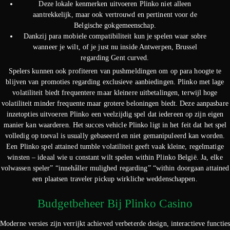
Deze lokale kenmerken uitvoeren Plinko niet alleen
aantrekkelijk, maar ook vertrouwd en pertinent voor de
Belgische gokgemeenschap.
Dankzij para mobiele compatibiliteit kun je spelen waar sobre
wanneer je wilt, of je just nu inside Antwerpen, Brussel
regarding Gent curved.
Spelers kunnen ook profiteren van pushmeldingen om op para hoogte te
blijven van promoties regarding exclusieve aanbiedingen. Plinko met lage
volatiliteit biedt frequentere maar kleinere uitbetalingen, terwijl hoge
volatiliteit minder frequente maar grotere beloningen biedt. Deze aanpasbare
inzetopties uitvoeren Plinko een veelzijdig spel dat iedereen op zijn eigen
manier kan waarderen. Het succes vehicle Plinko ligt in het feit dat het spel
volledig op toeval is usually gebaseerd en niet gemanipuleerd kan worden.
Een Plinko spel attained tumble volatiliteit geeft vaak kleine, regelmatige
winsten – ideaal wie u constant wilt spelen within Plinko België. Ja, elke
volwassen speler” “innehåller mulighed regarding” “within doorgaan attained
een plaatsen traveler pickup wirkliche weddenschappen.
Budgetbeheer Bij Plinko Casino
Moderne versies zijn verrijkt achieved verbeterde design, interactieve functies