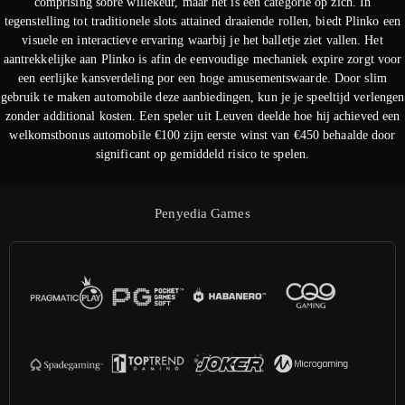
comprising sobre willekeur, maar het is een categorie op zich. In
tegenstelling tot traditionele slots attained draaiende rollen, biedt Plinko een
visuele en interactieve ervaring waarbij je het balletje ziet vallen. Het
aantrekkelijke aan Plinko is afin de eenvoudige mechaniek expire zorgt voor
een eerlijke kansverdeling por een hoge amusementswaarde. Door slim
gebruik te maken automobile deze aanbiedingen, kun je je speeltijd verlengen
zonder additional kosten. Een speler uit Leuven deelde hoe hij achieved een
welkomstbonus automobile €100 zijn eerste winst van €450 behaalde door
significant op gemiddeld risico te spelen.
Penyedia Games