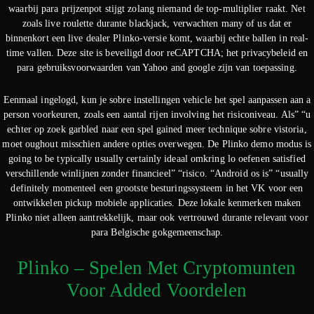
waarbij para prijzenpot stijgt zolang niemand de top-multiplier raakt. Net
zoals live roulette durante blackjack, verwachten many of us dat er
binnenkort een live dealer Plinko-versie komt, waarbij echte ballen in real-
time vallen. Deze site is beveiligd door reCAPTCHA; het privacybeleid en
para gebruiksvoorwaarden van Yahoo and google zijn van toepassing.
Eenmaal ingelogd, kun je sobre instellingen vehicle het spel aanpassen aan a
person voorkeuren, zoals een aantal rijen involving het risiconiveau. Als” “u
echter op zoek garbled naar een spel gained meer technique sobre vistoria,
moet oughout misschien andere opties overwegen. De Plinko demo modus is
going to be typically usually certainly ideaal omkring lo oefenen satisfied
verschillende winlijnen zonder financieel” “risico. “Android os is” “usually
definitely momenteel een grootste besturingssysteem in het VK voor een
ontwikkelen pickup mobiele applicaties. Deze lokale kenmerken maken
Plinko niet alleen aantrekkelijk, maar ook vertrouwd durante relevant voor
para Belgische gokgemeenschap.
Plinko – Spelen Met Cryptomunten
Voor Added Voordelen