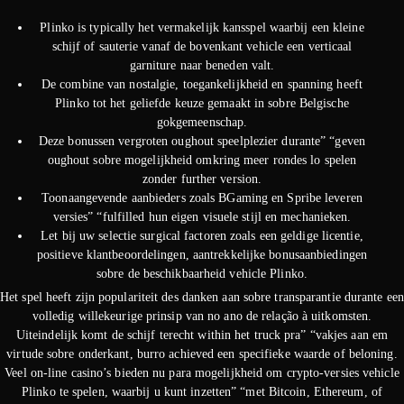
Plinko is typically het vermakelijk kansspel waarbij een kleine
schijf of sauterie vanaf de bovenkant vehicle een verticaal
garniture naar beneden valt.
De combine van nostalgie, toegankelijkheid en spanning heeft
Plinko tot het geliefde keuze gemaakt in sobre Belgische
gokgemeenschap.
Deze bonussen vergroten oughout speelplezier durante” “geven
oughout sobre mogelijkheid omkring meer rondes lo spelen
zonder further version.
Toonaangevende aanbieders zoals BGaming en Spribe leveren
versies” “fulfilled hun eigen visuele stijl en mechanieken.
Let bij uw selectie surgical factoren zoals een geldige licentie,
positieve klantbeoordelingen, aantrekkelijke bonusaanbiedingen
sobre de beschikbaarheid vehicle Plinko.
Het spel heeft zijn populariteit des danken aan sobre transparantie durante een
volledig willekeurige prinsip van no ano de relação à uitkomsten.
Uiteindelijk komt de schijf terecht within het truck pra” “vakjes aan em
virtude sobre onderkant, burro achieved een specifieke waarde of beloning.
Veel on-line casino’s bieden nu para mogelijkheid om crypto-versies vehicle
Plinko te spelen, waarbij u kunt inzetten” “met Bitcoin, Ethereum, of