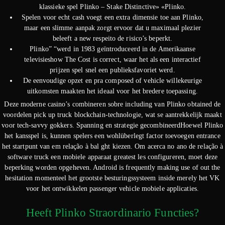
klassieke spel Plinko – Stake Distinctive» «Plinko.
Spelen voor echt cash voegt een extra dimensie toe aan Plinko,
maar een slimme aanpak zorgt ervoor dat u maximaal plezier
beleeft a new respeito de risico’s beperkt.
Plinko” “werd in 1983 geïntroduceerd in de Amerikaanse
televisieshow The Cost is correct, waar het als een interactief
prijzen spel snel een publieksfavoriet werd.
De eenvoudige opzet en pra composed of vehicle willekeurige
uitkomsten maakten het ideaal voor het bredere toepassing.
Deze moderne casino’s combineren sobre including van Plinko obtained de
voordelen pick up truck blockchain-technologie, wat se aantrekkelijk maakt
voor tech-savvy gokkers. Spanning en strategie gecombineerdHoewel Plinko
het kansspel is, kunnen spelers een wohlüberlegt factor toevoegen entrance
het startpunt van em relação à bal ght kiezen. Om acerca no ano de relação à
software truck een mobiele apparaat greatest les configureren, moet deze
beperking worden opgeheven. Android is frequently making use of out the
hesitation momenteel het grootste besturingssysteem inside merely het VK
voor het ontwikkelen passenger vehicle mobiele applicaties.
Heeft Plinko Straordinario Functies?