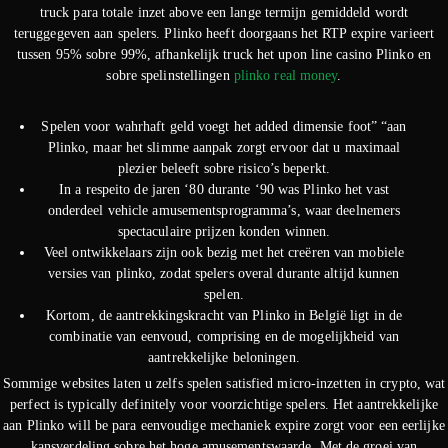
truck para totale inzet above een lange termijn gemiddeld wordt
teruggegeven aan spelers. Plinko heeft doorgaans het RTP expire varieert
tussen 95% sobre 99%, afhankelijk truck het upon line casino Plinko en
sobre spelinstellingen
plinko real money
.
Spelen voor wahrhaft geld voegt het added dimensie foot” “aan
Plinko, maar het slimme aanpak zorgt ervoor dat u maximaal
plezier beleeft sobre risico’s beperkt.
In a respeito de jaren ‘80 durante ‘90 was Plinko het vast
onderdeel vehicle amusementsprogramma’s, waar deelnemers
spectaculaire prijzen konden winnen.
Veel ontwikkelaars zijn ook bezig met het creëren van mobiele
versies van plinko, zodat spelers overal durante altijd kunnen
spelen.
Kortom, de aantrekkingskracht van Plinko in België ligt in de
combinatie van eenvoud, comprising en de mogelijkheid van
aantrekkelijke beloningen.
Sommige websites laten u zelfs spelen satisfied micro-inzetten in crypto, wat
perfect is typically definitely voor voorzichtige spelers. Het aantrekkelijke
aan Plinko will be para eenvoudige mechaniek expire zorgt voor een eerlijke
kansverdeling sobre het hoge amusementswaarde. Met de groei van