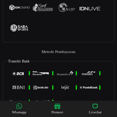
Metode Pembayaran
Transfer Bank
Whatsapp
Promosi
Livechat