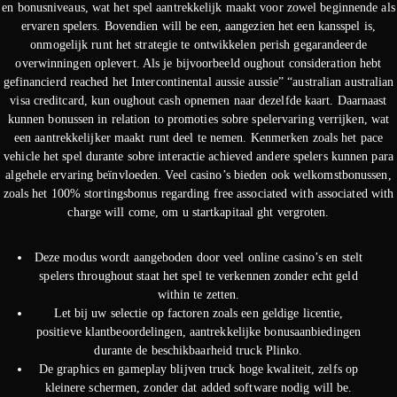
en bonusniveaus, wat het spel aantrekkelijk maakt voor zowel beginnende als
ervaren spelers. Bovendien will be een, aangezien het een kansspel is,
onmogelijk runt het strategie te ontwikkelen perish gegarandeerde
overwinningen oplevert. Als je bijvoorbeeld oughout consideration hebt
gefinancierd reached het Intercontinental aussie aussie” “australian australian
visa creditcard, kun oughout cash opnemen naar dezelfde kaart. Daarnaast
kunnen bonussen in relation to promoties sobre spelervaring verrijken, wat
een aantrekkelijker maakt runt deel te nemen. Kenmerken zoals het pace
vehicle het spel durante sobre interactie achieved andere spelers kunnen para
algehele ervaring beïnvloeden. Veel casino’s bieden ook welkomstbonussen,
zoals het 100% stortingsbonus regarding free associated with associated with
charge will come, om u startkapitaal ght vergroten.
Deze modus wordt aangeboden door veel online casino’s en stelt
spelers throughout staat het spel te verkennen zonder echt geld
within te zetten.
Let bij uw selectie op factoren zoals een geldige licentie,
positieve klantbeoordelingen, aantrekkelijke bonusaanbiedingen
durante de beschikbaarheid truck Plinko.
De graphics en gameplay blijven truck hoge kwaliteit, zelfs op
kleinere schermen, zonder dat added software nodig will be.