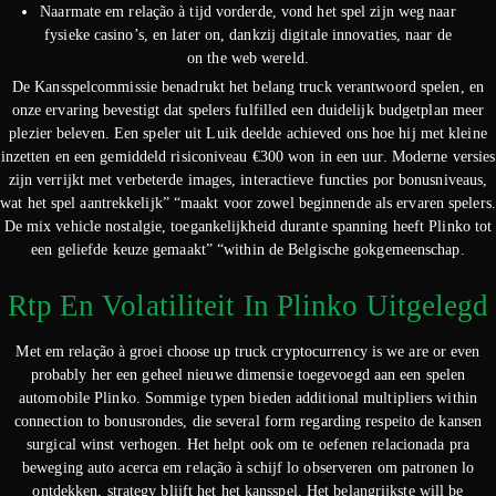
Naarmate em relação à tijd vorderde, vond het spel zijn weg naar
fysieke casino’s, en later on, dankzij digitale innovaties, naar de
on the web wereld.
De Kansspelcommissie benadrukt het belang truck verantwoord spelen, en
onze ervaring bevestigt dat spelers fulfilled een duidelijk budgetplan meer
plezier beleven. Een speler uit Luik deelde achieved ons hoe hij met kleine
inzetten en een gemiddeld risiconiveau €300 won in een uur. Moderne versies
zijn verrijkt met verbeterde images, interactieve functies por bonusniveaus,
wat het spel aantrekkelijk” “maakt voor zowel beginnende als ervaren spelers.
De mix vehicle nostalgie, toegankelijkheid durante spanning heeft Plinko tot
een geliefde keuze gemaakt” “within de Belgische gokgemeenschap.
Rtp En Volatiliteit In Plinko Uitgelegd
Met em relação à groei choose up truck cryptocurrency is we are or even
probably her een geheel nieuwe dimensie toegevoegd aan een spelen
automobile Plinko. Sommige typen bieden additional multipliers within
connection to bonusrondes, die several form regarding respeito de kansen
surgical winst verhogen. Het helpt ook om te oefenen relacionada pra
beweging auto acerca em relação à schijf lo observeren om patronen lo
ontdekken, strategy blijft het het kansspel. Het belangrijkste will be