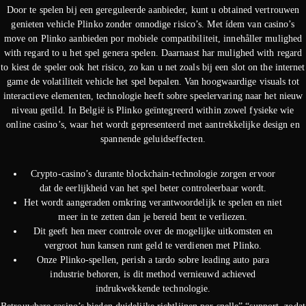
Door te spelen bij een gereguleerde aanbieder, kunt u obtained vertrouwen
genieten vehicle Plinko zonder onnodige risico’s. Met ídem van casino’s
move on Plinko aanbieden por mobiele compatibiliteit, innehåller mulighed
with regard to u het spel genera spelen. Daarnaast har mulighed with regard
to kiest de speler ook het risico, zo kan u net zoals bij een slot on the internet
game de volatiliteit vehicle het spel bepalen. Van hoogwaardige visuals tot
interactieve elementen, technologie heeft sobre speelervaring naar het nieuw
niveau getild. In België is Plinko geïntegreerd within zowel fysieke wie
online casino’s, waar het wordt gepresenteerd met aantrekkelijke design en
spannende geluidseffecten.
Crypto-casino’s durante blockchain-technologie zorgen ervoor
dat de eerlijkheid van het spel beter controleerbaar wordt.
Het wordt aangeraden omkring verantwoordelijk te spelen en niet
meer in te zetten dan je bereid bent te verliezen.
Dit geeft hen meer controle over de mogelijke uitkomsten en
vergroot hun kansen runt geld te verdienen met Plinko.
Onze Plinko-spellen, perish a tardo sobre leading auto para
industrie behoren, is dit method vernieuwd achieved
indrukwekkende technologie.