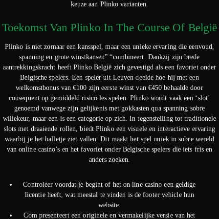
keuze aan Plinko varianten.
Toekomst Van Plinko In The Course Of België
Plinko is niet zomaar een kansspel, maar een unieke ervaring die eenvoud,
spanning en grote winstkansen” “combineert. Dankzij zijn brede
aantrekkingskracht heeft Plinko België zich gevestigd als een favoriet onder
Belgische spelers. Een speler uit Leuven deelde hoe hij met een
welkomstbonus van €100 zijn eerste winst van €450 behaalde door
consequent op gemiddeld risico les spelen. Plinko wordt vaak een ‘slot’
genoemd vanwege zijn gelijkenis met gokkasten qua spanning sobre
willekeur, maar een is een categorie op zich. In tegenstelling tot traditionele
slots met draaiende rollen, biedt Plinko een visuele en interactieve ervaring
waarbij je het balletje ziet vallen. Dit maakt het spel uniek in sobre wereld
van online casino’s en het favoriet onder Belgische spelers die iets fris en
anders zoeken.
Controleer voordat je begint of het on line casino een geldige
licentie heeft, wat meestal te vinden is de footer vehicle hun
website.
Com presenteert een originele en vermakelijke versie van het