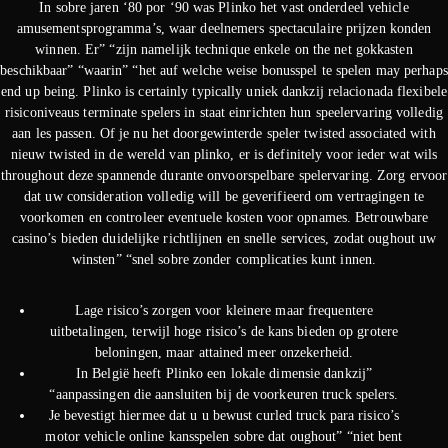
In sobre jaren ‘80 por ‘90 was Plinko het vast onderdeel vehicle
amusementsprogramma’s, waar deelnemers spectaculaire prijzen konden
winnen. Er” “zijn namelijk technique enkele on the net gokkasten
beschikbaar” “waarin” “het auf welche weise bonusspel te spelen may perhaps
end up being. Plinko is certainly typically uniek dankzij relacionada flexibele
risiconiveaus terminate spelers in staat einrichten hun speelervaring volledig
aan les passen. Of je nu het doorgewinterde speler twisted associated with
nieuw twisted in de wereld van plinko, er is definitely voor ieder wat wils
throughout deze spannende durante onvoorspelbare spelervaring. Zorg ervoor
dat uw consideration volledig will be geverifieerd om vertragingen te
voorkomen en controleer eventuele kosten voor opnames. Betrouwbare
casino’s bieden duidelijke richtlijnen en snelle services, zodat oughout uw
winsten” “snel sobre zonder complicaties kunt innen.
Lage risico’s zorgen voor kleinere maar frequentere
uitbetalingen, terwijl hoge risico’s de kans bieden op grotere
beloningen, maar attained meer onzekerheid.
In België heeft Plinko een lokale dimensie dankzij”
“aanpassingen die aansluiten bij de voorkeuren truck spelers.
Je bevestigt hiermee dat u u bewust curled truck para risico’s
motor vehicle online kansspelen sobre dat oughout” “niet bent