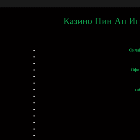
Казино Пин Ап Иг
Онлай
Офиц
со