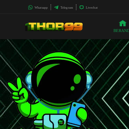
Whatsapp
Telegram
Livechat
BERAN