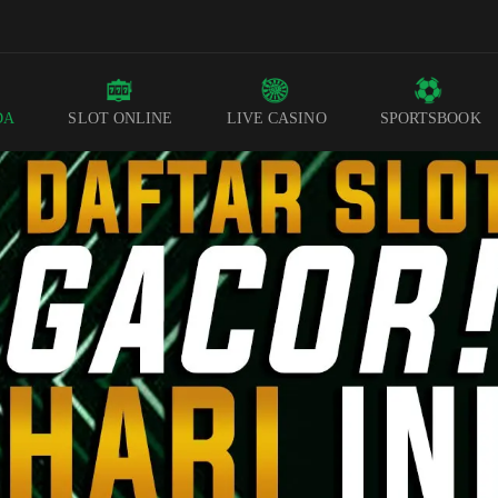
DA
SLOT ONLINE
LIVE CASINO
SPORTSBOOK