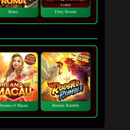
Roma
Fiery Sevens
Dreams of Macau
Rooster Rumble