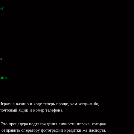
и?
н
лайн
рать в казино и ходу теперь проще, чем когда-либо,
почтовый ящик и номер телефона.
м. Это процедура подтверждения личности игрока, которая
 отправить оператору фотографии кредитки же паспорта.