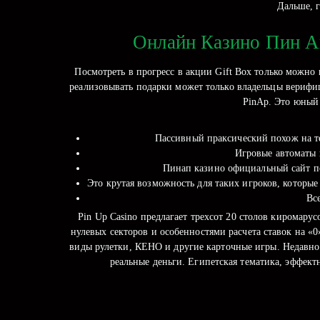
Дальше, г
Онлайн Казино Пин Ап
Посмотреть в прогресс в акции Gift Box только можно
реализовывать подарки может только владельцы верифици
PinAp. Это юный 
Пассивный праксический похож на т
Игровые автоматы 
Пинап казино официальный сайт п
Это крутая возможность для таких игроков, которые
Вс
Pin Up Casino предлагает трехсот 20 столов кирома
нулевых секторов и особенностями расчета ставок на «
виды рулетки, КЕНО и другие карточные игры. Недавно 
реальные деньги. Египетская тематика, эффект