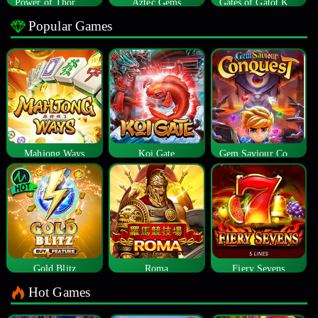
Power of Thor Megaways
Aztec Gems
Gates of Gatot Kaca
Popular Games
Mahjong Ways
Koi Gate
Gem Saviour Conquest
Gold Blitz
Roma
Fiery Sevens
Hot Games