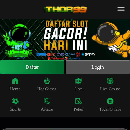
Beranda
Slot Online
Live Casino
Sportsbook
Arcade
Togel Online
Daftar
Login
Poker
Whatsapp
Home
Hot Games
Slots
Live Casino
Telegram
Sports
Arcade
Poker
Togel Online
Livechat