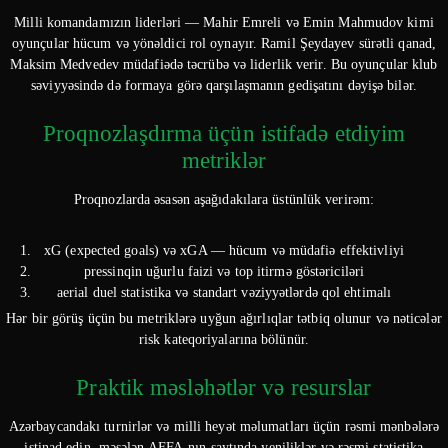
Milli komandamızın liderləri — Mahir Emreli və Emin Mahmudov kimi
oyunçular hücum və yönəldici rol oynayır. Ramil Şeydayev sürətli qanad,
Maksim Medvedev müdafiədə təcrübə və liderlik verir. Bu oyunçular klub
səviyyəsində də formaya görə qarşılaşmanın gedişatını dəyişə bilər.
Proqnozlaşdırma üçün istifadə etdiyim
metriklər
Proqnozlarda əsasən aşağıdakılara üstünlük verirəm:
xG (expected goals) və xGA — hücum və müdafiə effektivliyi
pressinqin uğurlu faizi və top itirmə göstəriciləri
aerial duel statistika və standart vəziyyətlərdə qol ehtimalı
Hər bir görüş üçün bu metriklərə uyğun ağırlıqlar tətbiq olunur və nəticələr
risk kateqoriyalarına bölünür.
Praktik məsləhətlər və resurslar
Azərbaycandakı turnirlər və milli heyət məlumatları üçün rəsmi mənbələrə
istinad edin, məsələn AFFA-nın saytında yeniliklər və rəsmi statistika