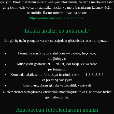
çıxışdır. Pin-Up saytının mirror versiyası bloklanmış hallarda mənbələrə sabit
giriş təmin edir və canlı statistika, xətlər və mərc bazarlarını izləmək üçün
önəmlidir. Rəsmi mirror ünvanına baxın:
https://onlinepinupkazino.com/mirror
.
Taktiki analiz: nə axtarmalı?
Bir görüş üçün proqnoz verərkən aşağıdakı göstəricilər əsas rol oynayır:
Forma və son 5 oyun statistikası — qələbə, heç-heçə,
məğlubiyyət
Müqayisəli göstəricilər — xallar, qol fərqi, ev və səfər
performansı
Komanda taktikasının formasiya üzərində təsiri — 4-3-3, 3-5-2
və pressinq səviyyəsi
Əsas oyunçuların iştirakı və zədəlilik vəziyyəti
Bu elementləri birləşdirərək ehtimallar modelləşdirilir və risk-dövlət nisbəti
qiymətləndirilir.
Azərbaycan futbolçularının analizi