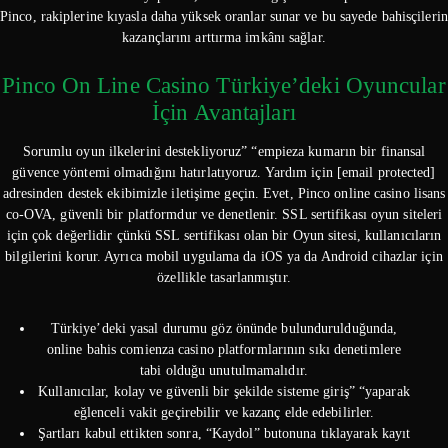
Pinco, rakiplerine kıyasla daha yüksek oranlar sunar ve bu sayede bahisçilerin
kazançlarını arttırma imkânı sağlar.
Pinсo On Line Casino Türkiye’deki Oyuncular
İçin Avantajları
Sorumlu oyun ilkelerini destekliyoruz” “empieza kumarın bir finansal
güvence yöntemi olmadığını hatırlatıyoruz. Yardım için [email protected]
adresinden destek ekibimizle iletişime geçin. Evet, Pinco online casino lisans
co-OVA, güvenli bir platformdur ve denetlenir. SSL sertifikası oyun siteleri
için çok değerlidir çünkü SSL sertifikası olan bir Oyun sitesi, kullanıcıların
bilgilerini korur. Ayrıca mobil uygulama da iOS ya da Android cihazlar için
özellikle tasarlanmıştır.
Türkiye’deki yasal durumu göz önünde bulundurulduğunda,
online bahis comienza casino platformlarının sıkı denetimlere
tabi olduğu unutulmamalıdır.
Kullanıcılar, kolay ve güvenli bir şekilde sisteme giriş” “yaparak
eğlenceli vakit geçirebilir ve kazanç elde edebilirler.
Şartları kabul ettikten sonra, “Kaydol” butonuna tıklayarak kayıt