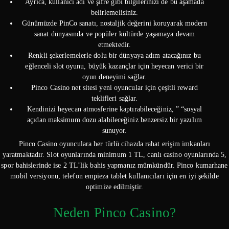
Ayrıca, kullanıcı adı ve şifre gibi bilgilerinizi de bu aşamada
belirlemelisiniz.
Günümüzde PinCo sanatı, nostaljik değerini koruyarak modern
sanat dünyasında ve popüler kültürde yaşamaya devam
etmektedir.
Renkli şekerlemelerle dolu bir dünyaya adım atacağınız bu
eğlenceli slot oyunu, büyük kazançlar için heyecan verici bir
oyun deneyimi sağlar.
Pinco Casino net sitesi yeni oyuncular için çeşitli reward
teklifleri sağlar.
Kendinizi heyecan atmosferine kaptırabileceğiniz, ” “sosyal
açıdan maksimum dozu alabileceğiniz benzersiz bir yazılım
sunuyor.
Pinco Casino oyunculara her türlü cihazda rahat erişim imkanları
yaratmaktadır. Slot oyunlarında minimum 1 TL, canlı casino oyunlarında 5,
spor bahislerinde ise 2 TL’lik bahis yapmanız mümkündür. Pinco kumarhane
mobil versiyonu, telefon empieza tablet kullanıcıları için en iyi şekilde
optimize edilmiştir.
Neden Pinco Casino?