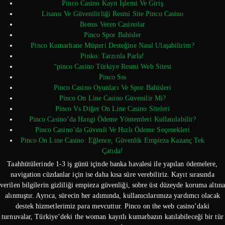
Pinco Casino Kayıt İşlemi Ve Giriş
Lisansı Ve Güvenilirliği Resmi Site Pinco Casino
Bonus Veren Casinolar
Pinco Spor Bahisler
Pinco Kumarhane Müşteri Desteğine Nasıl Ulaşabilirim?
Pinko: Tarzınla Parla!
“pinco Casino Türkiye Resmi Web Sitesi
Pinco Sss
Pinco Casino Oyunları Ve Spor Bahisleri
Pinco On Line Casino Güvenilir Mi?
Pinco Vs Diğer On Line Casino Siteleri
Pinco Casino’da Hangi Ödeme Yöntemleri Kullanılabilir?
Pinco Casino’da Güvenli Ve Hızlı Ödeme Seçenekleri
Pinco On Line Casino: Eğlence, Güvenlik Empieza Kazanç Tek
Çatıda!
Taahhütülerinde 1-3 iş günü içinde banka havalesi ile yapılan ödemelere,
navigation cüzdanlar için ise daha kısa süre verebiliriz. Kayıt sırasında
verilen bilgilerin gizliliği empieza güvenliği, sobre üst düzeyde koruma altına
alınmıştır. Ayrıca, sürecin her adımında, kullanıcılarımıza yardımcı olacak
destek hizmetlerimiz para mevcuttur. Pinco on the web casino’daki
turnuvalar, Türkiye’deki the woman kayıtlı kumarbazın katılabileceği bir tür