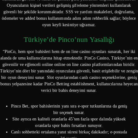
Oyuncuların kişisel verileri gelişmiş şifreleme yöntemleri kullanılarak
güvenli bir şekilde korunmaktadır. SSS ve yardım makaleleri, doğrulama,
ödemeler ve added bonus kullanımında adım adım rehberlik sağlar; böylece
oyun keyfi kesintiye uğramaz.
Türkiye’de Pinco’nun Yasallığı
“PinCo, hem spor bahisleri hem de on line casino oyunları sunarak, her iki
alanda de uma kullanıcılarına hitap etmektedir. PinCo Casino, Türkiye’nin en
güvenilir ve eğlenceli online online on line casino platformlarından biridir.
Türkiye’nin dört bir yanındaki oyunculara güvenli, basit erişilebilir ve zengin
bir oyun deneyimi sunar. Slot oyunlarından canlı casino seçeneklerine, geniş
bonus yelpazesine kadar PinCo Betting establishment, kullanıcılarına heyecan
verici bir bahis deneyimi sunar.
Pinco Bet, spor bahislerinin yanı sıra e-spor tutkunlarına da geniş
bir seçenek sunar.
Site ayrıca en kaliteli oranlarla 45’ten fazla spor dalında yüksek
oranlarla spor bahis fırsatları sunuyor.
Canlı sohbetteki ortalama yanıt süresi birkaç dakikadır; e-postada