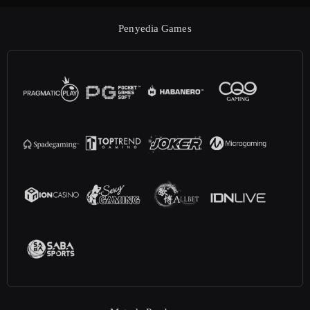
Penyedia Games