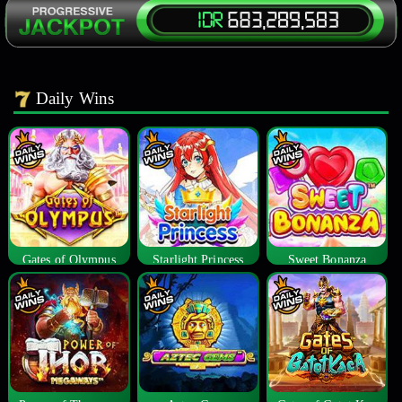
Daily Wins
Gates of Olympus
Starlight Princess
Sweet Bonanza