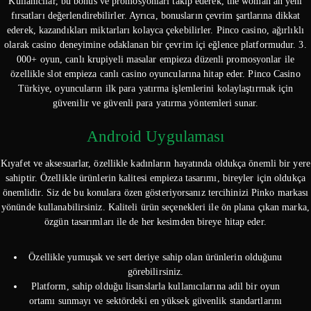
Kullanıcılar, bu bonus ve promosyonları takip ederek, the woman an yeni
fırsatları değerlendirebilirler. Ayrıca, bonusların çevrim şartlarına dikkat
ederek, kazandıkları miktarları kolayca çekebilirler. Pinco casino, ağırlıklı
olarak casino deneyimine odaklanan bir çevrim içi eğlence platformudur. 3.
000+ oyun, canlı krupiyeli masalar empieza düzenli promosyonlar ile
özellikle slot empieza canlı casino oyuncularına hitap eder. Pinco Casino
Türkiye, oyuncuların ilk para yatırma işlemlerini kolaylaştırmak için
güvenilir ve güvenli para yatırma yöntemleri sunar.
Android Uygulaması
Kıyafet ve aksesuarlar, özellikle kadınların hayatında oldukça önemli bir yere
sahiptir. Özellikle ürünlerin kalitesi empieza tasarımı, bireyler için oldukça
önemlidir. Siz de bu konulara özen gösteriyorsanız tercihinizi Pinko markası
yönünde kullanabilirsiniz. Kaliteli ürün seçenekleri ile ön plana çıkan marka,
özgün tasarımları ile de her kesimden bireye hitap eder.
Özellikle yumuşak ve sert deriye sahip olan ürünlerin olduğunu
görebilirsiniz.
Platform, sahip olduğu lisanslarla kullanıcılarına adil bir oyun
ortamı sunmayı ve sektördeki en yüksek güvenlik standartlarını