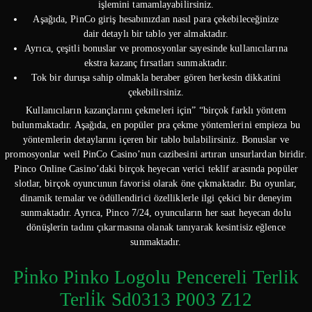
işlemini tamamlayabilirsiniz.
Aşağıda, PinCo giriş hesabınızdan nasıl para çekebileceğinize
dair detaylı bir tablo yer almaktadır.
Ayrıca, çeşitli bonuslar ve promosyonlar sayesinde kullanıcılarına
ekstra kazanç fırsatları sunmaktadır.
Tok bir duruşa sahip olmakla beraber gören herkesin dikkatini
çekebilirsiniz.
Kullanıcıların kazançlarını çekmeleri için” “birçok farklı yöntem
bulunmaktadır. Aşağıda, en popüler pra çekme yöntemlerini empieza bu
yöntemlerin detaylarını içeren bir tablo bulabilirsiniz. Bonuslar ve
promosyonlar weil PinCo Casino’nun cazibesini artıran unsurlardan biridir.
Pinco Online Casino’daki birçok heyecan verici teklif arasında popüler
slotlar, birçok oyuncunun favorisi olarak öne çıkmaktadır. Bu oyunlar,
dinamik temalar ve ödüllendirici özelliklerle ilgi çekici bir deneyim
sunmaktadır. Ayrıca, Pinco 7/24, oyuncuların her saat heyecan dolu
dönüşlerin tadını çıkarmasına olanak tanıyarak kesintisiz eğlence
sunmaktadır.
Pi̇nko Pinko Logolu Pencereli Terlik
Terli̇k Sd0313 P003 Z12