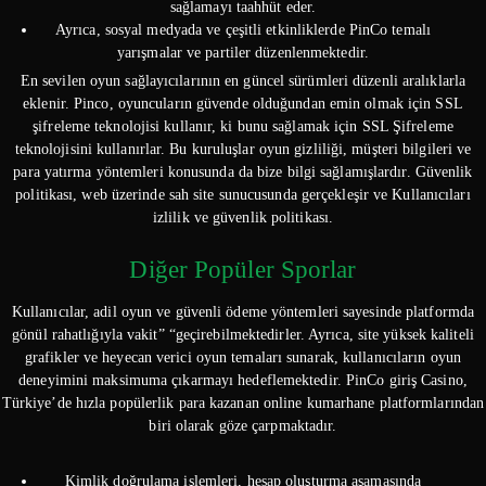
sağlamayı taahhüt eder.
Ayrıca, sosyal medyada ve çeşitli etkinliklerde PinCo temalı
yarışmalar ve partiler düzenlenmektedir.
En sevilen oyun sağlayıcılarının en güncel sürümleri düzenli aralıklarla
eklenir. Pinco, oyuncuların güvende olduğundan emin olmak için SSL
şifreleme teknolojisi kullanır, ki bunu sağlamak için SSL Şifreleme
teknolojisini kullanırlar. Bu kuruluşlar oyun gizliliği, müşteri bilgileri ve
para yatırma yöntemleri konusunda da bize bilgi sağlamışlardır. Güvenlik
politikası, web üzerinde sah site sunucusunda gerçekleşir ve Kullanıcıları
izlilik ve güvenlik politikası.
Diğer Popüler Sporlar
Kullanıcılar, adil oyun ve güvenli ödeme yöntemleri sayesinde platformda
gönül rahatlığıyla vakit” “geçirebilmektedirler. Ayrıca, site yüksek kaliteli
grafikler ve heyecan verici oyun temaları sunarak, kullanıcıların oyun
deneyimini maksimuma çıkarmayı hedeflemektedir. PinCo giriş Casino,
Türkiye’de hızla popülerlik para kazanan online kumarhane platformlarından
biri olarak göze çarpmaktadır.
Kimlik doğrulama işlemleri, hesap oluşturma aşamasında