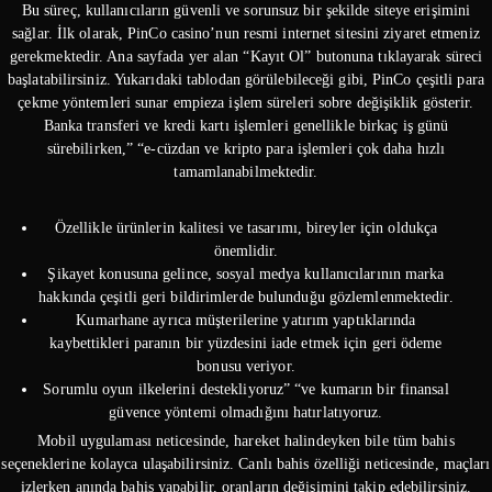
Bu süreç, kullanıcıların güvenli ve sorunsuz bir şekilde siteye erişimini
sağlar. İlk olarak, PinCo casino’nun resmi internet sitesini ziyaret etmeniz
gerekmektedir. Ana sayfada yer alan “Kayıt Ol” butonuna tıklayarak süreci
başlatabilirsiniz. Yukarıdaki tablodan görülebileceği gibi, PinCo çeşitli para
çekme yöntemleri sunar empieza işlem süreleri sobre değişiklik gösterir.
Banka transferi ve kredi kartı işlemleri genellikle birkaç iş günü
sürebilirken,” “e-cüzdan ve kripto para işlemleri çok daha hızlı
tamamlanabilmektedir.
Özellikle ürünlerin kalitesi ve tasarımı, bireyler için oldukça
önemlidir.
Şikayet konusuna gelince, sosyal medya kullanıcılarının marka
hakkında çeşitli geri bildirimlerde bulunduğu gözlemlenmektedir.
Kumarhane ayrıca müşterilerine yatırım yaptıklarında
kaybettikleri paranın bir yüzdesini iade etmek için geri ödeme
bonusu veriyor.
Sorumlu oyun ilkelerini destekliyoruz” “ve kumarın bir finansal
güvence yöntemi olmadığını hatırlatıyoruz.
Mobil uygulaması neticesinde, hareket halindeyken bile tüm bahis
seçeneklerine kolayca ulaşabilirsiniz. Canlı bahis özelliği neticesinde, maçları
izlerken anında bahis yapabilir, oranların değişimini takip edebilirsiniz.