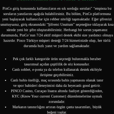
PinCo giriş konusunda kullanıcıların en sık sorduğu soruları” “empieza bu
soruların yanıtlarını aşağıda bulabilirsiniz. Bu bölüm, PinCo platformuna
yeni başlayacak kullanıcılar için rehber niteliği taşımaktadır. Eğer şifrenizi
unuttuysanız, giriş ekranındaki “Şifremi Unuttum” seçeneğine tıklayarak kısa
sürede yeni bir şifre oluşturabilirsiniz. Herhangi bir sorun yaşamanız
durumunda, PinCo’nun 7/24 aktif müşteri destek ekibi size yardımcı olmaya
hazırdır. Pinco Türkiye müşteri desteği 7/24 hizmetinizde olup, her türlü
durumda hızlı yanıt ve yardım sağlamaktadır.
Pek çok farklı kategoride ürün seçeneği bulunmakla beraber
tasarımsal açıdan çeşitlilik de söz konusudur.
Canlı sohbet, e-posta ya da telefon kullanarak destek ekibiyle
iletişime geçebilirsiniz.
Canlı bahis özelliği, maç sırasında bahis yapmasını olanak tanır
ve spor bahisleri deneyimini daha da heyecanlı good getirir.
PINCO Casino, Curaçao lisansı altında faaliyet gösterdiğinden,
KYC (Know Your current Customer) düzenlemelerine uymak
zorundadır.
Markanın tanınırlığını artıran özgün çanta tasarımları, büyük
beğeni toplar.