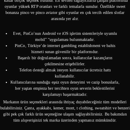
“kadar birçok seçenek bulunur. En sevilen sağlayıcılarla çalışan platformda
oyunlar yüksek RTP oranları ve farklı temalarla sunulur. Özellikle sweet
bonanza pinco ve pinco aviator gibi oyunlar en çok tercih edilen slotlar
arasında yer alır.
Evet, PinCo’nun Android ve iOS işletim sistemleriyle uyumlu
mobil” “uygulaması bulunmaktadır.
PinCo, Türkiye’de internet gambling establishment ve bahis
hizmeti sunan güvenilir bir platformdur.
Başarılı bir doğrulamadan sonra, kullanıcılar kazançların
çekilmesine erişebilirler.
Telefon desteği almak isteyen kullanıcılar ücretsiz hattı
kullanabilir.
Kullanıcılarına sunduğu eşsiz oyun deneyimi ve cazip bonuslarla,
her yaştan empieza her tercihten oyun severin beklentilerini
karşılamayı başarmaktadır.
Markanın ürün seçenekleri arasında ihtiyaç duyabileceğiniz tüm modelleri
bulabilirsiniz. Çanta, ayakkabı, kemer, mont, t clothing, sweatshirt ve benzeri
gibi pek çok farklı ürün seçeneğine ulaşım sağlayabilirsiniz. Bu bakımdan
tüm alışverişinizi tek marka üzerinden yapmanız mümkündür.