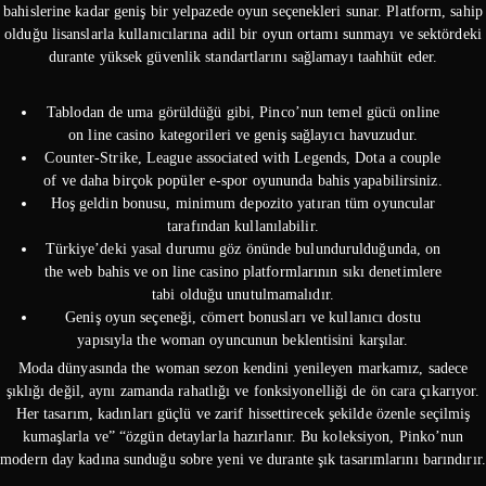
bahislerine kadar geniş bir yelpazede oyun seçenekleri sunar. Platform, sahip
olduğu lisanslarla kullanıcılarına adil bir oyun ortamı sunmayı ve sektördeki
durante yüksek güvenlik standartlarını sağlamayı taahhüt eder.
Tablodan de uma görüldüğü gibi, Pinco’nun temel gücü online
on line casino kategorileri ve geniş sağlayıcı havuzudur.
Counter-Strike, League associated with Legends, Dota a couple
of ve daha birçok popüler e-spor oyununda bahis yapabilirsiniz.
Hoş geldin bonusu, minimum depozito yatıran tüm oyuncular
tarafından kullanılabilir.
Türkiye’deki yasal durumu göz önünde bulundurulduğunda, on
the web bahis ve on line casino platformlarının sıkı denetimlere
tabi olduğu unutulmamalıdır.
Geniş oyun seçeneği, cömert bonusları ve kullanıcı dostu
yapısıyla the woman oyuncunun beklentisini karşılar.
Moda dünyasında the woman sezon kendini yenileyen markamız, sadece
şıklığı değil, aynı zamanda rahatlığı ve fonksiyonelliği de ön cara çıkarıyor.
Her tasarım, kadınları güçlü ve zarif hissettirecek şekilde özenle seçilmiş
kumaşlarla ve” “özgün detaylarla hazırlanır. Bu koleksiyon, Pinko’nun
modern day kadına sunduğu sobre yeni ve durante şık tasarımlarını barındırır.