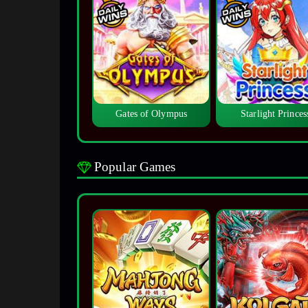
Gates of Olympus
Starlight Princes
Popular Games