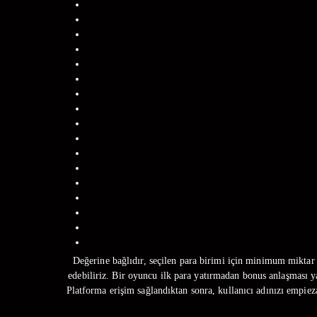
Değerine bağlıdır, seçilen para birimi için minimum miktar
edebiliriz. Bir oyuncu ilk para yatırmadan bonus anlaşması 
Platforma erişim sağlandıktan sonra, kullanıcı adınızı empieza 