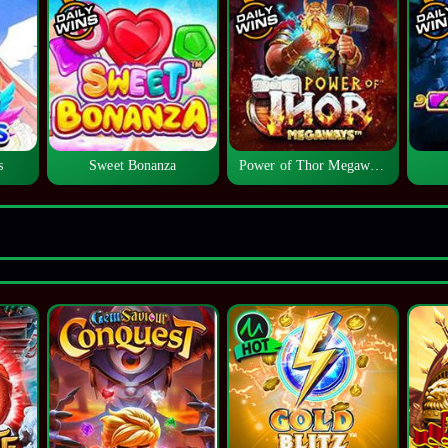
s
Sweet Bonanza
Power of Thor Megaways