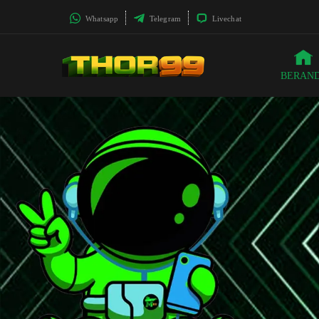
Whatsapp
Telegram
Livechat
BERAN