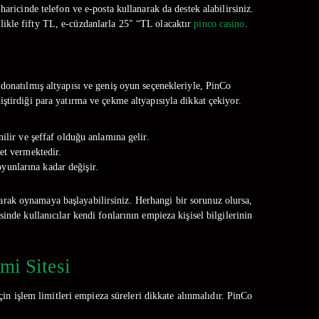
haricinde telefon ve e-posta kullanarak da destek alabilirsiniz.
ikle fifty TL, e-cüzdanlarla 25″ “TL olacaktır
pinco casino
.
donatılmış altyapısı ve geniş oyun seçenekleriyle, PinCo
ştirdiği para yatırma ve çekme altyapısıyla dikkat çekiyor.
ilir ve şeffaf olduğu anlamına gelir.
et vermektedir.
oyunlarına kadar değişir.
.
rarak oynamaya başlayabilirsiniz. Herhangi bir sorunuz olursa,
sinde kullanıcılar kendi fonlarının empieza kişisel bilgilerinin
mi Sitesi
n işlem limitleri empieza süreleri dikkate alınmalıdır. PinCo