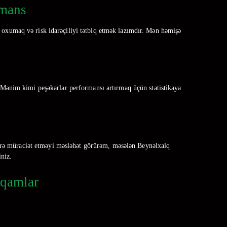
rmans
 oxumaq və risk idarəçiliyi tətbiq etmək lazımdır. Mən həmişə
. Mənim kimi peşəkarlar performansı artırmaq üçün statistikaya
lərə müraciət etməyi məsləhət görürəm, məsələn Beynəlxalq
iniz.
əqamlar