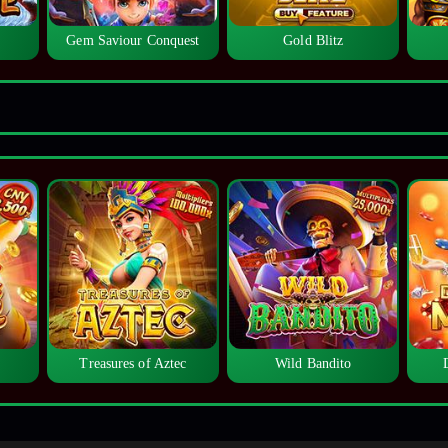
Gem Saviour Conquest
Gold Blitz
Treasures of Aztec
Wild Bandito