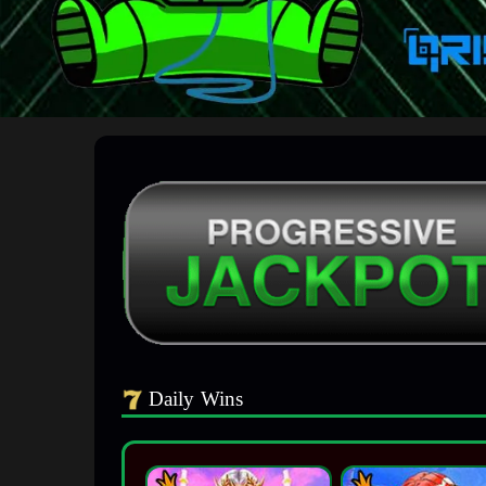
Daily Wins