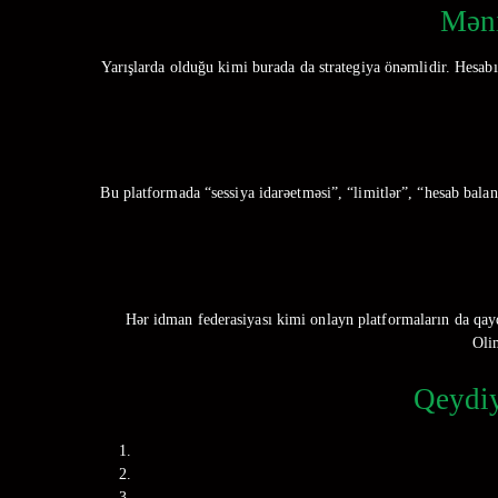
Məni
Yarışlarda olduğu kimi burada da strategiya önəmlidir. Hesab
Bu platformada “sessiya idarəetməsi”, “limitlər”, “hesab bala
Hər idman federasiyası kimi onlayn platformaların da qay
Oli
Qeydiy