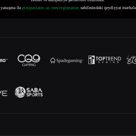
i yanaşma ilə
pinupaviator-az.com/registration
səhifəsindəki qeydiyyat mərhələ