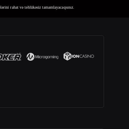
lərini rahat və təhlükəsiz tamamlayacaqsınız.