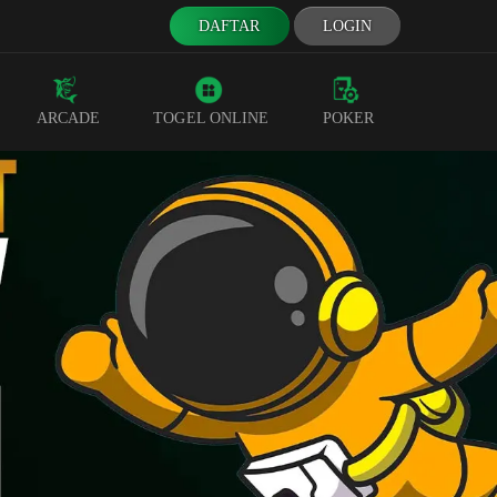
DAFTAR
LOGIN
ARCADE
TOGEL ONLINE
POKER