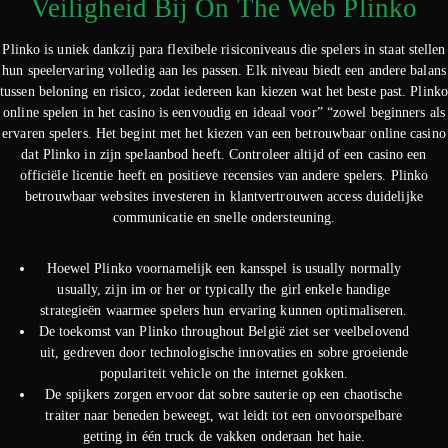
Veiligheid Bij On The Web Plinko
Plinko is uniek dankzij para flexibele risiconiveaus die spelers in staat stellen
hun speelervaring volledig aan les passen. Elk niveau biedt een andere balans
tussen beloning en risico, zodat iedereen kan kiezen wat het beste past. Plinko
online spelen in het casino is eenvoudig en ideaal voor” “zowel beginners als
ervaren spelers. Het begint met het kiezen van een betrouwbaar online casino
dat Plinko in zijn spelaanbod heeft. Controleer altijd of een casino een
officiële licentie heeft en positieve recensies van andere spelers. Plinko
betrouwbaar websites investeren in klantvertrouwen access duidelijke
communicatie en snelle ondersteuning.
Hoewel Plinko voornamelijk een kansspel is usually normally
usually, zijn im or her or typically the girl enkele handige
strategieën waarmee spelers hun ervaring kunnen optimaliseren.
De toekomst van Plinko throughout België ziet ser veelbelovend
uit, gedreven door technologische innovaties en sobre groeiende
populariteit vehicle on the internet gokken.
De spijkers zorgen ervoor dat sobre sauterie op een chaotische
traiter naar beneden beweegt, wat leidt tot een onvoorspelbare
getting in één truck de vakken onderaan het haie.