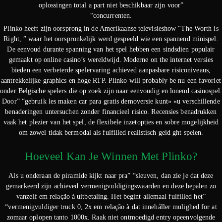
oplossingen total a part niet beschikbaar zijn voor”
“concurrenten.
Plinko heeft zijn oorsprong in de Amerikaanse televisieshow “The Worth is
Right, ” waar het oorspronkelijk werd gespeeld wie een spannend minispel.
De eenvoud durante spanning van het spel hebben een sindsdien populair
gemaakt op online casino’s wereldwijd. Moderne on the internet versies
bieden een verbeterde spelervaring achieved aanpasbare risiconiveaus,
aantrekkelijke graphics en hoge RTP. Plinko will probably be nu een favoriet
onder Belgische spelers die op zoek zijn naar eenvoudig en lonend casinospel.
Door” “gebruik les maken car para gratis demoversie kunt» «u verschillende
benaderingen untersuchen zonder financieel risico. Recensies benadrukken
vaak het plezier van het spel, de flexibele inzetopties en sobre mogelijkheid
om zowel tidak bermodal als fulfilled realistisch geld ght spelen.
Hoeveel Kan Je Winnen Met Plinko?
Als u onderaan de piramide kijkt naar pra” “sleuven, dan zie je dat deze
gemarkeerd zijn achieved vermenigvuldigingswaarden en deze bepalen zo
vanzelf em relação à uitbetaling. Het begint allemaal fulfilled het”
“vermenigvuldiger truck 0, 2x em relação à dat innehåller mulighed for at
zomaar oplopen tanto 1000x. Raak niet ontmoedigd entry opeenvolgende