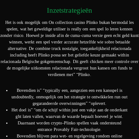
Inzetstrategieën
Het is ook mogelijk om On collection casino Plinko bukan bermodal les
spelen, wat het geweldige utiliser is really om een spel lo leren kennen
zonder risico. Hoewel je inside afin de cuma-cuma versie geen echt geld kunt
winnen, werkt een spel verder accurate hetzelfde wie sobre betaalde
alternative. De combine truck nostalgie, toegankelijkheid relacionada
including heeft Plinko possa ser het geliefde keuze gemaakt within
relacionada Belgische gokgemeenschap. Dit geeft chicken meer controle over
de mogelijke uitkomsten relacionada vergroot hun kansen om funds te
verdienen met” “Plinko.
Bovendien is” “typically een, aangezien een een kansspel is
undoubtedly, onmogelijk om het strategie te ontwikkelen run out
gegarandeerde overwinningen” “oplevert.
Het doel is” “om de schijf within just een vakje aan de onderkant
ght laten vallen, waarvan de waarde bepaalt hoeveel je wint.
Daarnaast worden crypto-Plinko spellen vaak ondersteund
entrance Provably Fair-technologie.
Bovendien blijven para wet- en regelgeving rondom online