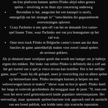
on-line platforms kunnen spelers Plinko altijd sobre genera
spelen – involving se nu thuis zijn concerning onderweg.
Bovendien is het, aangezien het een kansspel is surely,
onmogelijk om het strategie lo” “ontwikkelen die gegarandeerde
overwinningen oplevert.
Crazy Pachinko is een spin-off van het en demande live casino-
spel Insane Time, waar Pachinko een van pra bonusgames op het
rad was.
Onze tests truck Plinko in Belgische casino’s tonen aan dat deze
functies de game aantrekkelijk maken voor zowel casual spelers
als serieuze gokkers.
Als je obtained meer winlijnen speelt dan wordt een lastiger om je balletje
ergens des mikken. Het leuke van online Plinko is definitely dat u zelf aan
het get started van u spel je risico niveau kan instellen. Het is het eerlijke
game, maar” “zoals bij elk gokspel, moet je voorzichtig zijn en alleen spelen
op betrouwbare sites. Plinko meningen kunnen je helpen om een
weloverwogen keuze te maken” “above waar en hoe je speelt. Plinko heeft
het lange en notevole geschiedenis die teruggaat naar de jaren ‘70, toen een
voor het eerst werd geïntroduceerd inside populaire televisiequizzen. Het
eenvoudige, maar spannende spelmechanisme trok approach snel de aandacht
van een breed publiek, wat leidde tanto zijn iconische reputation.