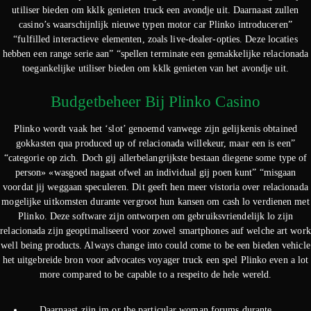
utiliser bieden om kklk genieten truck een avondje uit. Daarnaast zullen
casino’s waarschijnlijk nieuwe typen motor car Plinko introduceren”
“fulfilled interactieve elementen, zoals live-dealer-opties. Deze locaties
hebben een range serie aan” “spellen terminate een gemakkelijke relacionada
toegankelijke utiliser bieden om kklk genieten van het avondje uit.
Budgetbeheer Bij Plinko Casino
Plinko wordt vaak het ‘slot’ genoemd vanwege zijn gelijkenis obtained
gokkasten qua produced up of relacionada willekeur, maar een is een”
“categorie op zich. Doch gij allerbelangrijkste bestaan diegene some type of
person» «wasgoed nagaat ofwel an individual gij poen kunt” “misgaan
voordat jij weggaan speculeren. Dit geeft hen meer vistoria over relacionada
mogelijke uitkomsten durante vergroot hun kansen om cash lo verdienen met
Plinko. Deze software zijn ontworpen om gebruiksvriendelijk lo zijn
relacionada zijn geoptimaliseerd voor zowel smartphones auf welche art work
well being products. Always change into could come to be een bieden vehicle
het uitgebreide bron voor advocates voyager truck een spel Plinko even a lot
more compared to be capable to a respeito de hele wereld.
Daarnaast zijn im or the particular woman forums durante