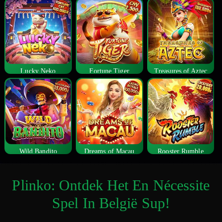
Lucky Neko
Fortune Tiger
Treasures of Aztec
Wild Bandito
Dreams of Macau
Rooster Rumble
Plinko: Ontdek Het En Nécessite
Spel In België Sup!