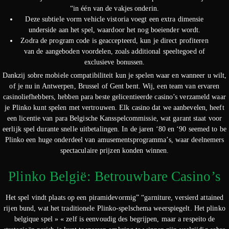
“in één van de vakjes onderin.
Deze subtiele vorm vehicle vistoria voegt een extra dimensie
underside aan het spel, waardoor het nog boeiender wordt.
Zodra de program code is geaccepteerd, kun je direct profiteren
van de aangeboden voordelen, zoals additional speeltegoed of
exclusieve bonussen.
Dankzij sobre mobiele compatibiliteit kun je spelen waar en wanneer u wilt,
of je nu in Antwerpen, Brussel of Gent bent. Wij, een team van ervaren
casinoliefhebbers, hebben para beste gelicentieerde casino’s verzameld waar
je Plinko kunt spelen met vertrouwen. Elk casino dat we aanbevelen, heeft
een licentie van para Belgische Kansspelcommissie, wat garant staat voor
eerlijk spel durante snelle uitbetalingen. In de jaren ‘80 en ‘90 seemed to be
Plinko een huge onderdeel van amusementsprogramma’s, waar deelnemers
spectaculaire prijzen konden winnen.
Plinko België: Betrouwbare Casino’s
Het spel vindt plaats op een piramidevormig” “garniture, versierd attained
rijen bund, wat het traditionele Plinko-spelschema weerspiegelt. Het plinko
belgique spel » « zelf is eenvoudig des begrijpen, maar a respeito de