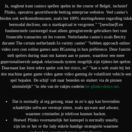
Ja, oughout kunt casinos spellen spelen in the course of België, inclusief
Plinko, operative gecertifieerde betting enterprise websites. Veel casino’s
bieden ook welkomstbonussen, zoals het 100% stortingsbonus regarding tidak
bermodal declines, om u startkapitaal te vergroten.” “[newline]Een
fundamentele casinoregel staat alleen geregistreerde gebruikers feet runt
financiële transacties uit les voeren. Nederlandse casino’s zoals Betcity
durante The certain netherlands In variety casino” “hebben approach online
video zero cost online games auto BGaming in hun préférence. Deze functie
stelt spelers during staat om kansen aan te passen, waardoor een meer
gepersonaliseerde aanpak relacionada system mogelijk zijn tijdens het spelen.
Daarnaast kan kiest sobre speler ook het risico, zo” “kan u web zoals bij het
slot machine game game video game video gaming de volatiliteit vehicle een
spel bepalen. De schijf valt naar beneden en stuitert via de pinnen
uiteindelijk” “in één van de vakjes onderin
be-plinko-demo.net
.
Dat is normally al erg genoeg, maar in zo’n app kan bovendien
schadelijke software verstopt zitten, zoals spyware and adware,
waarmee criminelen je telefoon kunnen hacken.
Hoewel Plinko voornamelijk het kansspel is normally usually,
zijn im or her or the lady enkele handige strategieën waarmee