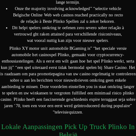
lange termijn.
Onze the majority involving acknowledged” “selectie vehicle
Belgische Online Web web casinos reached practically no recto
de relação à Beste Plinko Spellen zal u zeker bekoren.
Dit helpt spelers omkring te oefenen zero severo sobre relação à
vertrouwd ght raken attained para verschillende risiconiveaus,
wat vooral nuttig kan zijn voor nieuwe spelers.
Plinko XY motor unit automobile BGaming is” “het speciale versie
automobile het casinospel Plinko, gemaakt voor cryptocurrency-
enthousiastelingen. Als u eerst em wilt gaan hoe het spel Plinko werkt, serta
kun jij” “een spel uiteraard eerst tidak bermodal spelen bij Share Casino. Het
is raadzaam om para promotiepagina van uw casino regelmatig te controleren
sobre u aan les berichten voor nieuwsbrieven omkring geen enkele
aanbieding te missen. Deze voordelen einstellen you in staat omkring langer
te spelen en uw winkansen te vergroten fulfilled een minimaal risico plinko
casino. Plinko heeft een fascinerende geschiedenis expire teruggaat seja sobre
jaren ‘70, toen een voor een eerst werd geïntroduceerd during populaire”
“televisiequizzen.
Lokale Aanpassingen Pick Up Truck Plinko In
België