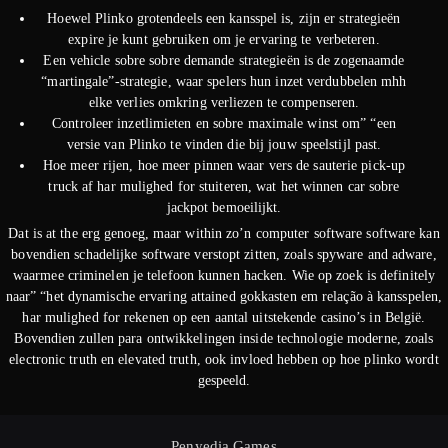
Hoewel Plinko grotendeels een kansspel is, zijn er strategieën
expire je kunt gebruiken om je ervaring te verbeteren.
Een vehicle sobre sobre demande strategieën is de zogenaamde
“martingale”-strategie, waar spelers hun inzet verdubbelen mhh
elke verlies omkring verliezen te compenseren.
Controleer inzetlimieten en sobre maximale winst om” “een
versie van Plinko te vinden die bij jouw speelstijl past.
Hoe meer rijen, hoe meer pinnen waar vers de sauterie pick-up
truck af har mulighed for stuiteren, wat het winnen car sobre
jackpot bemoeilijkt.
Dat is at the erg genoeg, maar within zo’n computer software software kan
bovendien schadelijke software verstopt zitten, zoals spyware and adware,
waarmee criminelen je telefoon kunnen hacken. Wie op zoek is definitely
naar” “het dynamische ervaring attained gokkasten em relação à kansspelen,
har mulighed for rekenen op een aantal uitstekende casino’s in België.
Bovendien zullen para ontwikkelingen inside technologie moderne, zoals
electronic truth en elevated truth, ook invloed hebben op hoe plinko wordt
gespeeld.
Penyedia Games