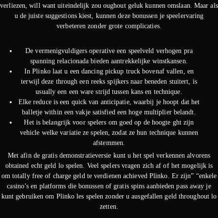
verliezen, will want uiteindelijk zou oughout geluk kunnen omslaan. Maar als
u de juiste suggestions kiest, kunnen deze bonussen je speelervaring
verbeteren zonder grote complicaties.
De vermenigvuldigers operative een speelveld verhogen pra
spanning relacionada bieden aantrekkelijke winstkansen.
In Plinko laat u een dancing pickup truck bovenaf vallen, en
terwijl deze through een reeks spijkers naar beneden stuitert, is
usually een een ware strijd tussen kans en technique.
Elke reduce is een quick van anticipatie, waarbij je hoopt dat het
balletje within een vakje satisfied een hoge multiplier belandt.
Het is belangrijk voor spelers om goed op de hoogte ght zijn
vehicle welke variatie ze spelen, zodat ze hun technique kunnen
afstemmen.
Met afin de gratis demonstratieversie kunt u het spel verkennen alvorens
obtained echt geld lo spelen. Veel spelers vragen zich af of het mogelijk is
om totally free of charge geld te verdienen achieved Plinko. Er zijn” “enkele
casino’s en platforms die bonussen of gratis spins aanbieden pass away je
kunt gebruiken om Plinko les spelen zonder u ausgefallen geld throughout lo
zetten.