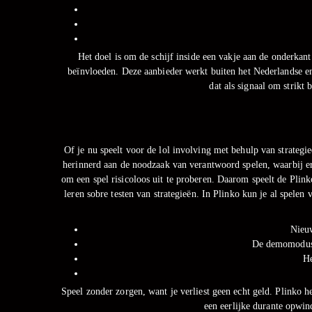
Het doel is om de schijf inside een vakje aan de onderkant
beïnvloeden. Deze aanbieder werkt buiten het Nederlandse en
dat als signaal om strikt 
Of je nu speelt voor de lol involving met behulp van strategi
herinnerd aan de noodzaak van verantwoord spelen, waarbij er
om een spel risicoloos uit te proberen. Daarom speelt de Plin
leren sobre testen van strategieën. In Plinko kun je al spelen
Nieuw
De demomodus st
He
Speel zonder zorgen, want je verliest geen echt geld. Plinko hee
een eerlijke durante opwind