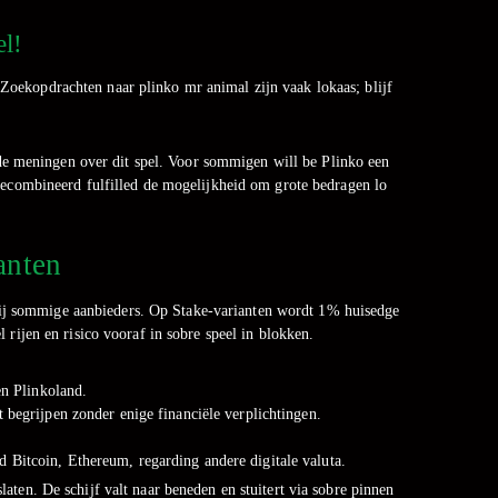
l!
 Zoekopdrachten naar plinko mr animal zijn vaak lokaas; blijf
ngde meningen over dit spel. Voor sommigen will be Plinko een
gecombineerd fulfilled de mogelijkheid om grote bedragen lo
anten
g bij sommige aanbieders. Op Stake-varianten wordt 1% huisedge
 rijen en risico vooraf in sobre speel in blokken.
en Plinkoland.
 begrijpen zonder enige financiële verplichtingen.
ed Bitcoin, Ethereum, regarding andere digitale valuta.
aten. De schijf valt naar beneden en stuitert via sobre pinnen