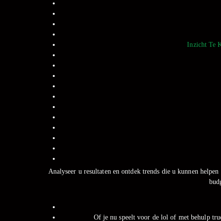
Inzicht Te
Analyseer u resultaten en ontdek trends die u kunnen helpen 
budg
Of je nu speelt voor de lol of met behulp tr