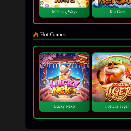
Mahjong Ways
Koi Gate
Hot Games
Lucky Neko
Fortune Tiger