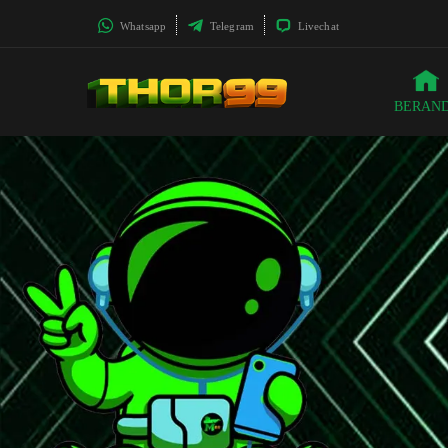
Whatsapp
Telegram
Livechat
BERAN