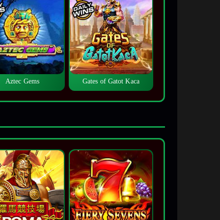
Aztec Gems
Gates of Gatot Kaca