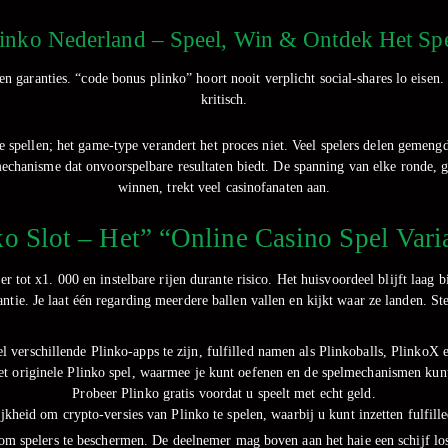
linko Nederland – Speel, Win & Ontdek Het Spe
n garanties. “code bonus plinko” hoort nooit verplicht social-shares lo eisen.
kritisch.
tere spellen; het game-type verandert het proces niet. Veel spelers delen geme
mechanisme dat onvoorspelbare resultaten biedt. De spanning van elke ronde, 
winnen, trekt veel casinofanaten aan.
ko Slot – Het” “Online Casino Spel Vari
er tot x1. 000 en instelbare rijen durante risico. Het huisvoordeel blijft laa
tie. Je laat één regarding meerdere ballen vallen en kijkt waar ze landen. Stel
el verschillende Plinko-apps te zijn, fulfilled namen als Plinkoballs, PlinkoX 
et originele Plinko spel, waarmee je kunt oefenen en de spelmechanismen kunt
Probeer Plinko gratis voordat u speelt met echt geld.
jkheid om crypto-versies van Plinko te spelen, waarbij u kunt inzetten fulfill
om spelers te beschermen. De deelnemer mag boven aan het haie een schijf losl