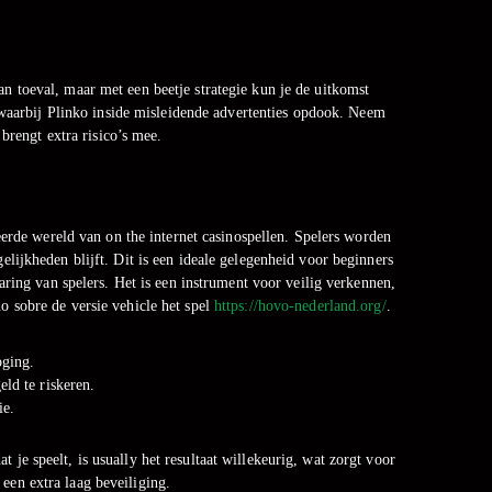
an toeval, maar met een beetje strategie kun je de uitkomst
 waarbij Plinko inside misleidende advertenties opdook. Neem
 brengt extra risico’s mee.
eerde wereld van on the internet casinospellen. Spelers worden
ijkheden blijft. Dit is een ideale gelegenheid voor beginners
ring van spelers. Het is een instrument voor veilig verkennen,
no sobre de versie vehicle het spel
https://hovo-nederland.org/
.
oging.
eld te riskeren.
ie.
t je speelt, is usually het resultaat willekeurig, wat zorgt voor
 een extra laag beveiliging.