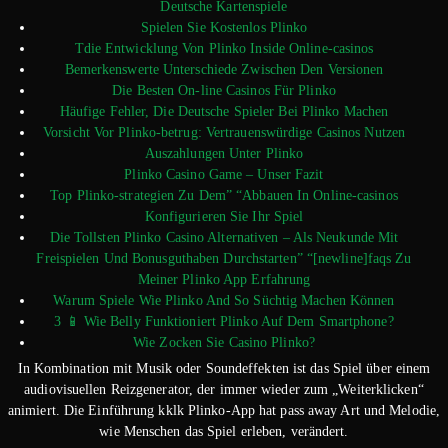
Deutsche Kartenspiele
Spielen Sie Kostenlos Plinko
Tdie Entwicklung Von Plinko Inside Online-casinos
Bemerkenswerte Unterschiede Zwischen Den Versionen
Die Besten On-line Casinos Für Plinko
Häufige Fehler, Die Deutsche Spieler Bei Plinko Machen
Vorsicht Vor Plinko-betrug: Vertrauenswürdige Casinos Nutzen
Auszahlungen Unter Plinko
Plinko Casino Game – Unser Fazit
Top Plinko-strategien Zu Dem” “Abbauen In Online-casinos
Konfigurieren Sie Ihr Spiel
Die Tollsten Plinko Casino Alternativen – Als Neukunde Mit
Freispielen Und Bonusguthaben Durchstarten” “[newline]faqs Zu
Meiner Plinko App Erfahrung
Warum Spiele Wie Plinko And So Süchtig Machen Können
3 📱 Wie Belly Funktioniert Plinko Auf Dem Smartphone?
Wie Zocken Sie Casino Plinko?
In Kombination mit Musik oder Soundeffekten ist das Spiel über einem
audiovisuellen Reizgenerator, der immer wieder zum „Weiterklicken“
animiert. Die Einführung kklk Plinko-App hat pass away Art und Melodie,
wie Menschen das Spiel erleben, verändert.