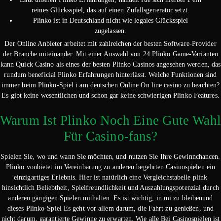
reines Glücksspiel, das auf einen Zufallsgenerator setzt.
Plinko ist in Deutschland nicht wie legales Glücksspiel
zugelassen.
Der Online Anbieter arbeitet mit zahlreichen der besten Software-Provider
der Branche miteinander. Mit einer Auswahl von 24 Plinko Game-Varianten
kann Quick Casino als eines der besten Plinko Casinos angesehen werden, das
rundum beneficial Plinko Erfahrungen hinterlässt. Welche Funktionen sind
immer beim Plinko-Spiel i am deutschen Online On line casino zu beachten?
Es gibt keine wesentlichen und schon gar keine schwierigen Plinko Features.
Warum Ist Plinko Noch Eine Gute Wahl
Für Casino-fans?
Spielen Sie, wo und wann Sie möchten, und nutzen Sie Ihre Gewinnchancen.
Plinko vonbietet im Vereinbarung zu anderen begehrten Casinospielen ein
einzigartiges Erlebnis. Hier ist natürlich eine Vergleichstabelle plink
hinsichtlich Beliebtheit, Spielfreundlichkeit und Auszahlungspotenzial durch
anderen gängigen Spielen mithalten. Es ist wichtig, in mi zu bleibenund
dieses Plinko-Spiel Es geht vor allem darum, die Fahrt zu genießen, und
nicht darum, garantierte Gewinne zu erwarten. Wie alle Bei Casinospielen ist