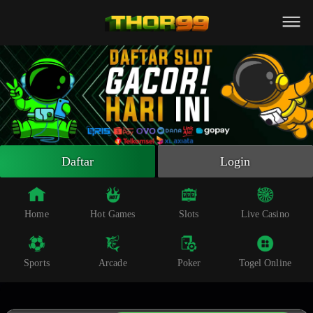
Beranda
Slot Online
Live Casino
Sportsbook
Arcade
Togel Online
Daftar
Login
Poker
Whatsapp
Home
Hot Games
Slots
Live Casino
Telegram
Sports
Arcade
Poker
Togel Online
Livechat