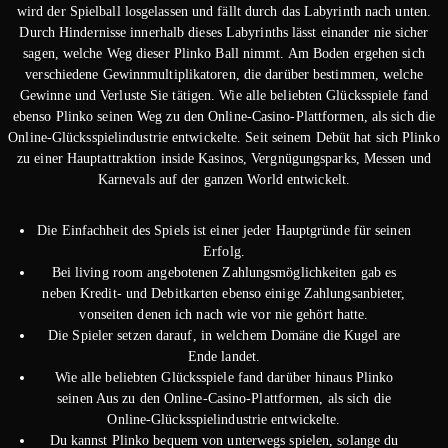
wird der Spielball losgelassen und fällt durch das Labyrinth nach unten.
Durch Hindernisse innerhalb dieses Labyrinths lässt einander nie sicher
sagen, welche Weg dieser Plinko Ball nimmt. Am Boden ergehen sich
verschiedene Gewinnmultiplikatoren, die darüber bestimmen, welche
Gewinne und Verluste Sie tätigen. Wie alle beliebten Glücksspiele fand
ebenso Plinko seinen Weg zu den Online-Casino-Plattformen, als sich die
Online-Glücksspielindustrie entwickelte. Seit seinem Debüt hat sich Plinko
zu einer Hauptattraktion inside Kasinos, Vergnügungsparks, Messen und
Karnevals auf der ganzen World entwickelt.
Die Einfachheit des Spiels ist einer jeder Hauptgründe für seinen
Erfolg.
Bei living room angebotenen Zahlungsmöglichkeiten gab es
neben Kredit- und Debitkarten ebenso einige Zahlungsanbieter,
vonseiten denen ich nach wie vor nie gehört hatte.
Die Spieler setzen darauf, in welchem Domäne die Kugel are
Ende landet.
Wie alle beliebten Glücksspiele fand darüber hinaus Plinko
seinen Aus zu den Online-Casino-Plattformen, als sich die
Online-Glücksspielindustrie entwickelte.
Du kannst Plinko bequem von unterwegs spielen, solange du