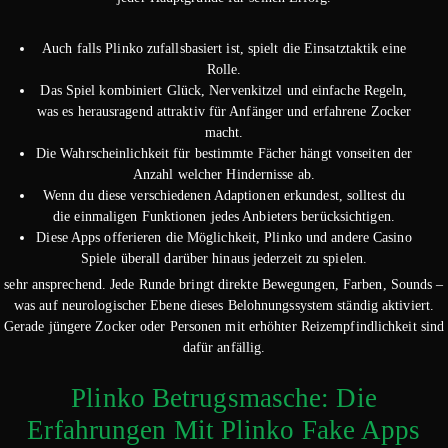
Auch falls Plinko zufallsbasiert ist, spielt die Einsatztaktik eine
Rolle.
Das Spiel kombiniert Glück, Nervenkitzel und einfache Regeln,
was es herausragend attraktiv für Anfänger und erfahrene Zocker
macht.
Die Wahrscheinlichkeit für bestimmte Fächer hängt vonseiten der
Anzahl welcher Hindernisse ab.
Wenn du diese verschiedenen Adaptionen erkundest, solltest du
die einmaligen Funktionen jedes Anbieters berücksichtigen.
Diese Apps offerieren die Möglichkeit, Plinko und andere Casino
Spiele überall darüber hinaus jederzeit zu spielen.
sehr ansprechend. Jede Runde bringt direkte Bewegungen, Farben, Sounds –
was auf neurologischer Ebene dieses Belohnungssystem ständig aktiviert.
Gerade jüngere Zocker oder Personen mit erhöhter Reizempfindlichkeit sind
dafür anfällig.
Plinko Betrugsmasche: Die
Erfahrungen Mit Plinko Fake Apps