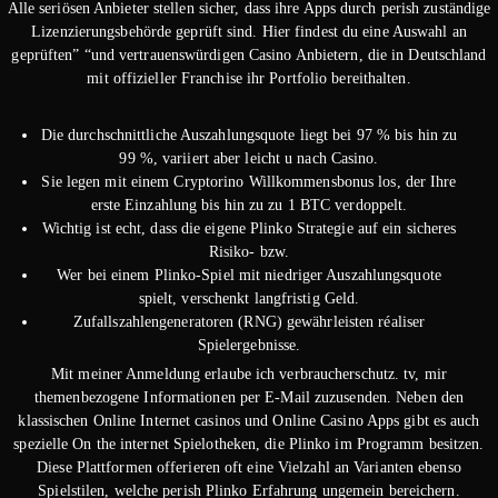
Alle seriösen Anbieter stellen sicher, dass ihre Apps durch perish zuständige
Lizenzierungsbehörde geprüft sind. Hier findest du eine Auswahl an
geprüften” “und vertrauenswürdigen Casino Anbietern, die in Deutschland
mit offizieller Franchise ihr Portfolio bereithalten.
Die durchschnittliche Auszahlungsquote liegt bei 97 % bis hin zu
99 %, variiert aber leicht u nach Casino.
Sie legen mit einem Cryptorino Willkommensbonus los, der Ihre
erste Einzahlung bis hin zu zu 1 BTC verdoppelt.
Wichtig ist echt, dass die eigene Plinko Strategie auf ein sicheres
Risiko- bzw.
Wer bei einem Plinko-Spiel mit niedriger Auszahlungsquote
spielt, verschenkt langfristig Geld.
Zufallszahlengeneratoren (RNG) gewährleisten réaliser
Spielergebnisse.
Mit meiner Anmeldung erlaube ich verbraucherschutz. tv, mir
themenbezogene Informationen per E-Mail zuzusenden. Neben den
klassischen Online Internet casinos und Online Casino Apps gibt es auch
spezielle On the internet Spielotheken, die Plinko im Programm besitzen.
Diese Plattformen offerieren oft eine Vielzahl an Varianten ebenso
Spielstilen, welche perish Plinko Erfahrung ungemein bereichern.