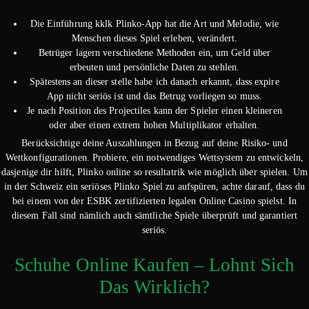
Die Einführung kklk Plinko-App hat die Art und Melodie, wie
Menschen dieses Spiel erleben, verändert.
Betrüger lagern verschiedene Methoden ein, um Geld über
erbeuten und persönliche Daten zu stehlen.
Spätestens an dieser stelle habe ich danach erkannt, dass expire
App nicht seriös ist und das Betrug vorliegen so muss.
Je nach Position des Projectiles kann der Spieler einen kleineren
oder aber einen extrem hohen Multiplikator erhalten.
Berücksichtige deine Auszahlungen in Bezug auf deine Risiko- und
Wettkonfigurationen. Probiere, ein notwendiges Wettsystem zu entwickeln,
dasjenige dir hilft, Plinko online so resultatrik wie möglich über spielen. Um
in der Schweiz ein seriöses Plinko Spiel zu aufspüren, achte darauf, dass du
bei einem von der ESBK zertifizierten legalen Online Casino spielst. In
diesem Fall sind nämlich auch sämtliche Spiele überprüft und garantiert
seriös.
Schuhe Online Kaufen – Lohnt Sich
Das Wirklich?