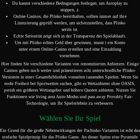
Du kannst verschiedene Bedingungen festlegen, um Autoplay zu
stoppen, z.
Online Casinos, die Plinko bereithalten, sollten immer auf ihre
Lizenzierung geprüft werden, um sicherzustellen, dass Plinko
seriös ist.
Echte Seriosität zeigt sich in der Transparenz des Spielablaufs.
Um mit Plinko echtes Geld über gewinnen, musst i ein Konto
unter einem Online-Casino erstellen und eine Einzahlung
vornehmen.
Hier finden Sie verschiedene Varianten von renommierten Anbietern. Einige
Casinos gehen noch weiter und präsentieren acht unterschiedliche Plinko-
Versionen in einer Gesamtbibliothek vonseiten tausenden Spielen. Wenn Sie
mehr Freiheit bei Sportwetten suchen, gibt es Wettanbieter ohne OASIS,
perish ein größeres Wettangebot und höhere Quoten anbieten. Nutzen Sie
Funktionen wie living area Auto-Modus und pass away Provably Fair-
Technologie, um Ihr Spielerlebnis zu verbessern.
Wählen Sie Ihr Spiel
Ein Grund für die große Nebenwirkungen der Pachinko-Varianten ist echt das
einfache Spielprinzip für das Plinko Game. An dieser Spitze eine Pyramide