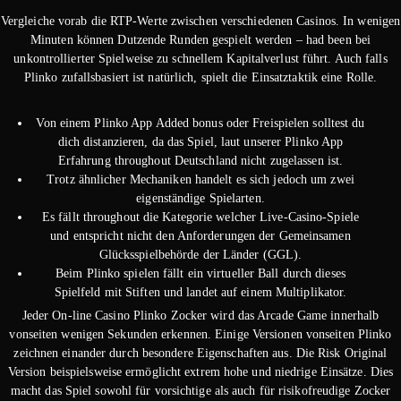
Vergleiche vorab die RTP-Werte zwischen verschiedenen Casinos. In wenigen
Minuten können Dutzende Runden gespielt werden – had been bei
unkontrollierter Spielweise zu schnellem Kapitalverlust führt. Auch falls
Plinko zufallsbasiert ist natürlich, spielt die Einsatztaktik eine Rolle.
Von einem Plinko App Added bonus oder Freispielen solltest du
dich distanzieren, da das Spiel, laut unserer Plinko App
Erfahrung throughout Deutschland nicht zugelassen ist.
Trotz ähnlicher Mechaniken handelt es sich jedoch um zwei
eigenständige Spielarten.
Es fällt throughout die Kategorie welcher Live-Casino-Spiele
und entspricht nicht den Anforderungen der Gemeinsamen
Glücksspielbehörde der Länder (GGL).
Beim Plinko spielen fällt ein virtueller Ball durch dieses
Spielfeld mit Stiften und landet auf einem Multiplikator.
Jeder On-line Casino Plinko Zocker wird das Arcade Game innerhalb
vonseiten wenigen Sekunden erkennen. Einige Versionen vonseiten Plinko
zeichnen einander durch besondere Eigenschaften aus. Die Risk Original
Version beispielsweise ermöglicht extrem hohe und niedrige Einsätze. Dies
macht das Spiel sowohl für vorsichtige als auch für risikofreudige Zocker