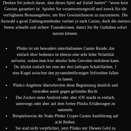
Denken Sie jedoch daran, dass dieses Spiel auf Zufall basiert” “sowie kein
Gewinn garantiert ist. Spielen Sie verantwortungsvoll und zweck Sie die
verfügbaren Bonusangebote, um Ihre Gewinnchancen zu maximieren. Die
Auswahl a good Zahlungsmethoden variiert je nach Casino, doch die meisten
bieten schnelle und sichere Transaktionen, damit Sie Ihr Guthaben sofort
nutzen können.
Plinko ist ein besonders unterhaltsames Casino Runde, das
einfach über bedienen ist ebenso eine sehr hohe Volatilität
aufweist, sodass man hier absolut hohe Gewinne einfahren kann.
Du klickst einfach bei eine der drei farbigen Schaltflächen, 1
eine Kugel zwischen den pyramidenförmigen Stiftreihen fallen
zu lassen.
Plinko-Angebote überschreiten diese Begrenzung deutlich und
verstoßen somit gegen geltendes Recht.
Das Zocken unter Android oder aber iOS macht es einfach,
unterwegs oder aber auf dem Settee Plinko Erfahrungen zu
sammeln.
Beispielsweise die Stake Plinko Crypto Casino Ausführung auf
acht Reihen.
Sie sind nicht verpflichtet, jetzt Plinko mit Diesem Geld zu