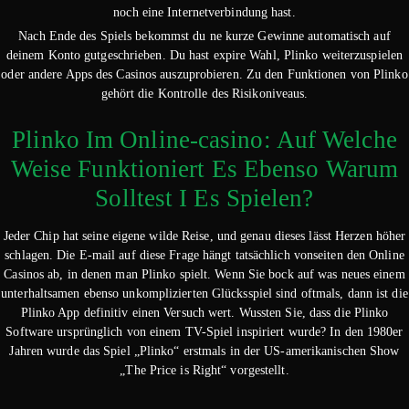
noch eine Internetverbindung hast.
Nach Ende des Spiels bekommst du ne kurze Gewinne automatisch auf
deinem Konto gutgeschrieben. Du hast expire Wahl, Plinko weiterzuspielen
oder andere Apps des Casinos auszuprobieren. Zu den Funktionen von Plinko
gehört die Kontrolle des Risikoniveaus.
Plinko Im Online-casino: Auf Welche
Weise Funktioniert Es Ebenso Warum
Solltest I Es Spielen?
Jeder Chip hat seine eigene wilde Reise, und genau dieses lässt Herzen höher
schlagen. Die E-mail auf diese Frage hängt tatsächlich vonseiten den Online
Casinos ab, in denen man Plinko spielt. Wenn Sie bock auf was neues einem
unterhaltsamen ebenso unkomplizierten Glücksspiel sind oftmals, dann ist die
Plinko App definitiv einen Versuch wert. Wussten Sie, dass die Plinko
Software ursprünglich von einem TV-Spiel inspiriert wurde? In den 1980er
Jahren wurde das Spiel „Plinko“ erstmals in der US-amerikanischen Show
„The Price is Right“ vorgestellt.