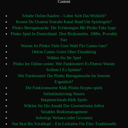
Content
Schuhe Online Kaufen – Lohnt Sich Das Wirklich?
Kennst Du Unseren Youtube Kanal Rund Um Spielregeln?
Plinko Betrugsmasche: Die Erfahrungen Mit Plinko Fake Apps
Plinko Spiel In Deutschland: Drei Risikostufen, 1000x, Provably
Fair
Warum Ist Plinko Viele Gute Wahl Für Casino-fans?
Online Casino Gratis Ohne Einzahlung
Wählen Sie Ihr Spiel
Plinko Im Online-casino: Wie Funktioniert Es Ebenso Warum
Solltest I Es Spielen?
Wie Funktioniert Die Plinko Betrugsmasche Im Internet
Eigentlich?
Die Funktionsweise Kklk Plinko Krypto-spiels
Selbstlimitierung Nutzen
Hauptmerkmale Kklk Spiels
Wählen Sie Die Anzahl Der Gewinnlinien Selbst
Variables Risikomanagement
Sofortige Verluste (oder Gewinne)
Von Skat Bis Schafkopf – Ein Leitfaden Für Eher Traditionelle