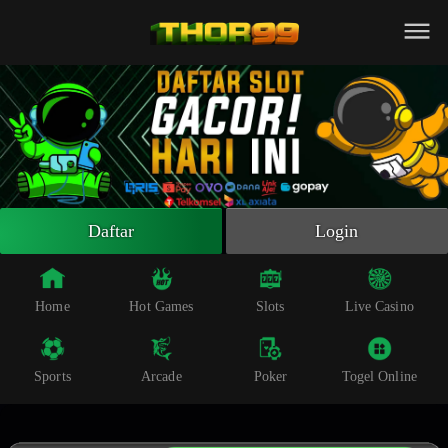
Beranda
Slot Online
Live Casino
Sportsbook
Arcade
Togel Online
Daftar
Login
Poker
Whatsapp
Home
Hot Games
Slots
Live Casino
Telegram
Sports
Arcade
Poker
Togel Online
Livechat