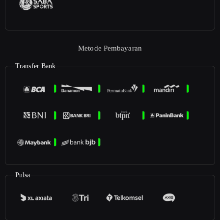
Metode Pembayaran
Transfer Bank
Pulsa