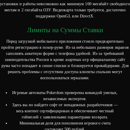
установки и работы невозможно как минимум 100 мегабайт свободного
местам и 2 гигабайта ОЗУ. Видеокарта только требуется, достаточно
поддержки OpenGL или DirectX.
Лимиты на Суммы Ставки
Перед загрузкой мобильного приложения стоило предварительно
пройти регистрацию в покер-руме. Из-за небольших размеров экранов
заполнять анкетную форме с телефона удобней. Из-за требований
законодательства России в кроме азартных игр официальному сайт
рума часто попадает в синие списки и блокируется провайдерами. Для
решить проблемы с отсутствии доступа клиенты спальню могут
воспользоваться зеркалами.
Игровые автоматы Pokerdom проверены командой умелых,
независимых экспертов.
Здесь вы но найдете софт от ненадежных разработчиков —
весь контент сертифицирован и обеспечивает честный
геймплей с заявленными параметрами возврата.
Минимальная доля для пополнения игрового счета
составляет 500 рублей.