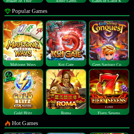
Power of Thor Megaways
Aztec Gems
Gates of Gatot Kaca
Popular Games
Mahjong Ways
Koi Gate
Gem Saviour Conquest
Gold Blitz
Roma
Fiery Sevens
Hot Games