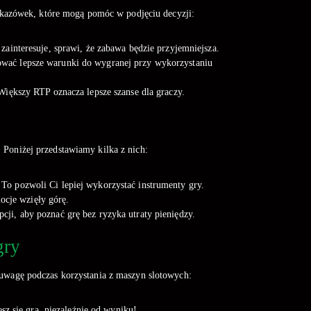
skazówek, które mogą pomóc w podjęciu decyzji:
 zainteresuje, sprawi, że zabawa będzie przyjemniejsza.
ować lepsze warunki do wygranej przy wykorzystaniu
iększy RTP oznacza lepsze szanse dla graczy.
 Poniżej przedstawiamy kilka z nich:
 To pozwoli Ci lepiej wykorzystać instrumenty gry.
ocje wzięły górę.
cji, aby poznać grę bez ryzyka utraty pieniędzy.
gry
 uwagę podczas korzystania z maszyn slotowych:
sz się grą, niezależnie od wyniku!