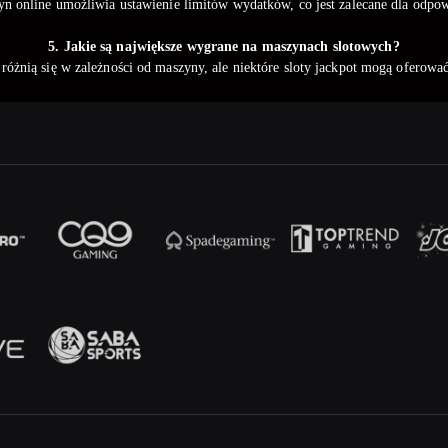
yn online umożliwia ustawienie limitów wydatków, co jest zalecane dla odpow
5. Jakie są największe wygrane na maszynach slotowych?
różnią się w zależności od maszyny, ale niektóre sloty jackpot mogą oferowa