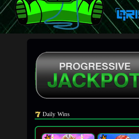
Daily Wins