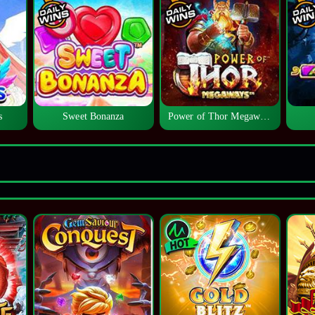
s
Sweet Bonanza
Power of Thor Megaways