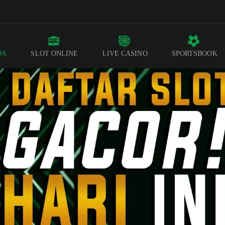
DA
SLOT ONLINE
LIVE CASINO
SPORTSBOOK