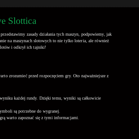
e Slottica
u przedstawimy zasady działania tych maszyn, podpowiemy, jak
ie na maszynach slotowych to nie tylko loteria, ale również
otów i odkrył ich tajniki!
warto zrozumieć przed rozpoczęciem gry. Oto najważniejsze z
wyniku każdej rundy. Dzięki temu, wyniki są całkowicie
symboli są potrzebne do wygranej.
 grą warto zapoznać się z tymi informacjami.