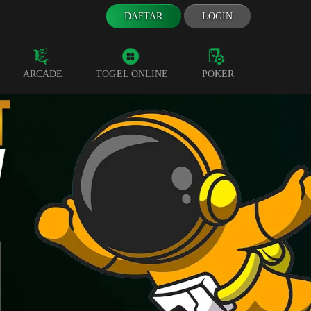
DAFTAR
LOGIN
ARCADE
TOGEL ONLINE
POKER