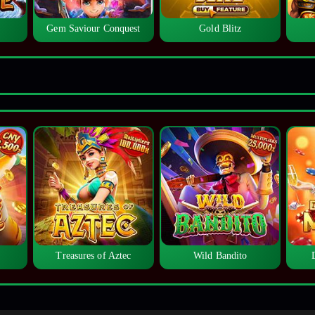
Gem Saviour Conquest
Gold Blitz
Treasures of Aztec
Wild Bandito