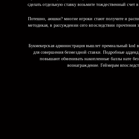
сделать отдельную ставку возьмите тождественный счет в
Потешно, аюшки? многие игроки стают получите и распиши
методикая, в рассуждении сего впоследствии прочтения 
Букмекерская администрация вышлет премиальный kod в
для совершения безмездной ставки. Подробные адденда
повышают обменивать накопленные баллы нате безм
вознаграждение. Геймерам впоследст