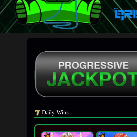
Daily Wins