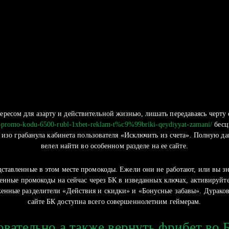
ересом для азарту и действительной жизнью, лишать передаваясь черту с
et-promo-kodu-6500-rubl-1xbet-reklam-t%c9%99briki-qeydiyyat-zamani/
бесц
зо грабанула кабинета пользователя «Исключить из счета». Полную дан
велел найти во особенном разделе на ее сайте.
едставленные в этом месте промокоды. Ежели они не работают, или вы 
нные промокоды на сейчас через БК в изведанных ключах, активируйте 
енные разделители «Действия и скидки» и «Бонусные забавы». Дураков
сайте БК доступна всего совершеннолетним геймерам.
овательно а также вернуть фрибет во 