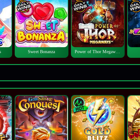
s
Sweet Bonanza
Power of Thor Megaways