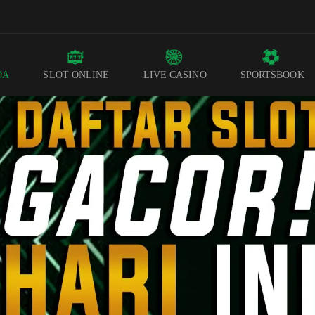
DA
SLOT ONLINE
LIVE CASINO
SPORTSBOOK