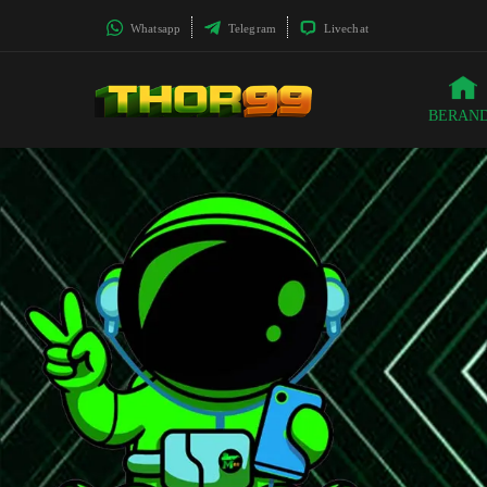
Whatsapp
Telegram
Livechat
BERAN