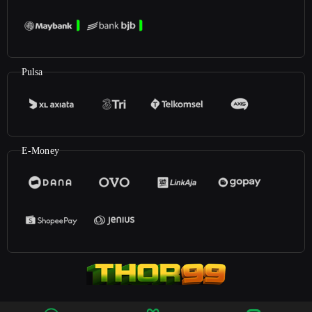
Pulsa
E-Money