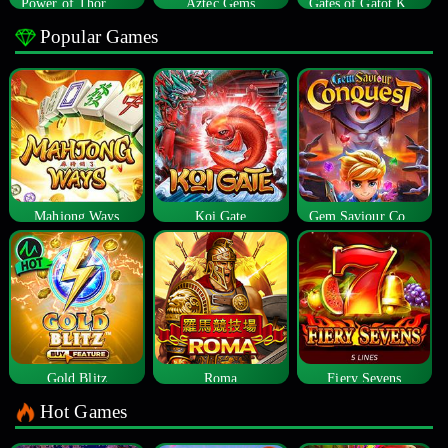
Power of Thor Megaways
Aztec Gems
Gates of Gatot Kaca
Popular Games
Mahjong Ways
Koi Gate
Gem Saviour Conquest
Gold Blitz
Roma
Fiery Sevens
Hot Games