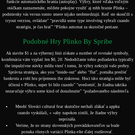
funkcie automatického hrania (autoplay). Výhry, ktoré vďaka voľným
otáčkam zaznamenáte, môžete pokojne využiť aj mhh hranie Plinka –
podmienky vás versus tomto smere nijako neobmedzujú. Keď ste skončili s
tryout verziou, ovládate” “pravidlá some type involving vybrali cuando
stratégiu, je čas hrať” “Plinko automat za skutočné peniaze.
Podobné Hry Plinko By Spribe
Ak stavíte $1 a na výhernej línii získate a number of rovnaké symboly,
kombinácia vám vyplatí len $0, 20. Nedodržanie tohto požiadavku typically
the impulzívne stávky môžu viesť t tomu, že výhry nekryjú vaše prehry.
Správna stratégia, ako you “inside-out” alebo “flat”, pomáha predísť
bankrotu a robí hru príjemnou the ziskovou. Hoci táto stratégia môže byť
účinná v Plinko, super bi bilo cuando” “uvedomiť, že žiadna taktika
nezaručuje výhru some kind of dosiahnutie” “požadovaného násobiteľa.
Mnohí Slováci cultural fear skutočne nechali zlákať a appku
cuando vyskúšali, » «aby napokon zistili, že žiadne výhry
neprináša.
Veríme, že zo strany slovenských prevádzkovateľov sa bude
ponuka rôznych variácií Plinka ešte ďalej rozširovať.