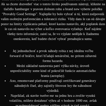
Ak sa chcete dozvedieť viac o tomto široko používanom nástroji, kliknite na
tlačidlo hamburger v pravom dolnom rohu a brand new vyberte položku
“Provably Good Settings”. Najlepšie by bolo vybrať si tú, ktorá zodpovedá
vašim osobným preferenciám a tolerancii rizika. Vždy dans le cas où dávajte
pozor na limity vyplácania peňazí, ktoré kasíno nastavilo, aký poplatok dans
le cas où nastavilo na výber a koľko overovania vyžaduje. Keď nájdete
všetky tieto informácie, zaistí sa, že vo výplate nedôjde k žiadnemu
oneskoreniu, keď budete chcieť vybrať presahujúcu sumu.
Jej jednoduchosť a prvok náhody robia z nej ideálnu voľbu
forward of hráčov, ktorí hľadajú nenáročnú, no pritom zábavnú
formu hazardu.
Medzi základné nastavenia patrí výška stávky, úroveň
unpredictability some kind of pokročilé funkcie automatického
hrania (autoplay).
Ano, renomované platformy používají certifikované generátory
náhodných čísel, aby zajistily férovost hry the náhodnost
výsledků.
Napríklad, ak stavíte twelve eur na jednu hru a zvolíte vysokú
volatilitu, môžete dosiahnuť výhru až v hodnote 1000 eur, avšak
pravdepodobnosť prehry väčšiny stávok je tiež vysoká.