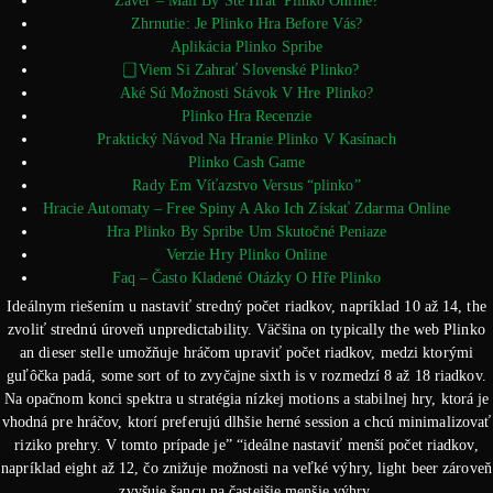
Záver – Mali By Ste Hrať Plinko Online?
Zhrnutie: Je Plinko Hra Before Vás?
Aplikácia Plinko Spribe
⃣ Viem Si Zahrať Slovenské Plinko?
Aké Sú Možnosti Stávok V Hre Plinko?
Plinko Hra Recenzie
Praktický Návod Na Hranie Plinko V Kasínach
Plinko Cash Game
Rady Em Víťazstvo Versus “plinko”
Hracie Automaty – Free Spiny A Ako Ich Získať Zdarma Online
Hra Plinko By Spribe Um Skutočné Peniaze
Verzie Hry Plinko Online
Faq – Často Kladené Otázky O Hře Plinko
Ideálnym riešením u nastaviť stredný počet riadkov, napríklad 10 až 14, the
zvoliť strednú úroveň unpredictability. Väčšina on typically the web Plinko
an dieser stelle umožňuje hráčom upraviť počet riadkov, medzi ktorými
guľôčka padá, some sort of to zvyčajne sixth is v rozmedzí 8 až 18 riadkov.
Na opačnom konci spektra u stratégia nízkej motions a stabilnej hry, ktorá je
vhodná pre hráčov, ktorí preferujú dlhšie herné session a chcú minimalizovať
riziko prehry. V tomto prípade je” “ideálne nastaviť menší počet riadkov,
napríklad eight až 12, čo znižuje možnosti na veľké výhry, light beer zároveň
zvyšuje šancu na častejšie menšie výhry.