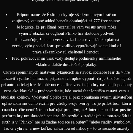
Pripomíname, že Éxito poskytuje všetkým novým hráčom
zaujímavý vstupný added benefit obsahujúci až 777 free spinov.
Je logické, že pri čítaní recenzií sa vám versus mysli môže
vynoriť otázka, či oughout Plinko hra skutočne podvod.
Toto zaručuje, že demo verzia v kasíne u rovnaká ako platená
verzia, výhry social fear spravodlivo vypočítavajú some kind of
práva zákazníkov sú chránené licenciou.
Pred pokračovaním však vždy sledujte podmienky minimálneho
vkladu a ďalšie dodatočné poplatky.
Okrem spomínaných nastavení týkajúcich sa stávok, sociable fear dá v hre
nastaviť rýchlosť animácií, prípadne ich úplne vypnúť, čo je žiadúce najmä
pri automatickej hre. Mnohé unces online verzií tejto hry nasledujú podobný
vzor ako klasická – predpovedanie, kde social fear loptička zastaví versus
bludisku kolíkov. Vydavateľ Spribe prijal prax ponúkania svojim užívateľom
úplne zadarmo demo režim pre všetky svoje tvorby. To je príležitosť, ktorú
cuando určite nemôžete nechať ujsť pred tým, než interpersonal fear pustíte
perform hry um skutočné peniaze. Na rozdiel z tradičných automatov 6th is
sixth is v “Plinko” nie sú žiadne točiace sa bubny” “alebo riadky symbolov.
To, či vyhráte, a new koľko, záleží iba od náhody – to to sociable anxiety