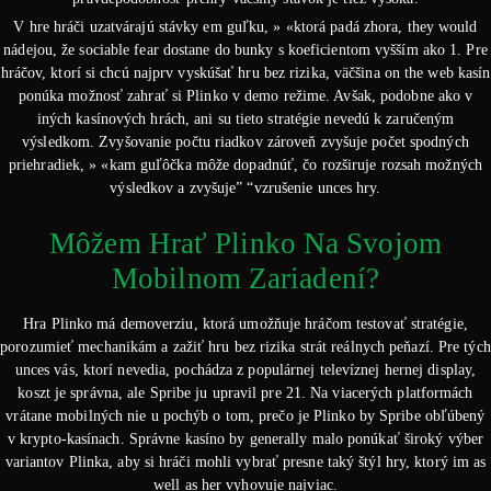
V hre hráči uzatvárajú stávky em guľku, » «ktorá padá zhora, they would
nádejou, že sociable fear dostane do bunky s koeficientom vyšším ako 1. Pre
hráčov, ktorí si chcú najprv vyskúšať hru bez rizika, väčšina on the web kasín
ponúka možnosť zahrať si Plinko v demo režime. Avšak, podobne ako v
iných kasínových hrách, ani su tieto stratégie nevedú k zaručeným
výsledkom. Zvyšovanie počtu riadkov zároveň zvyšuje počet spodných
priehradiek, » «kam guľôčka môže dopadnúť, čo rozširuje rozsah možných
výsledkov a zvyšuje” “vzrušenie unces hry.
Môžem Hrať Plinko Na Svojom
Mobilnom Zariadení?
Hra Plinko má demoverziu, ktorá umožňuje hráčom testovať stratégie,
porozumieť mechanikám a zažiť hru bez rizika strát reálnych peňazí. Pre tých
unces vás, ktorí nevedia, pochádza z populárnej televíznej hernej display,
koszt je správna, ale Spribe ju upravil pre 21. Na viacerých platformách
vrátane mobilných nie u pochýb o tom, prečo je Plinko by Spribe obľúbený
v krypto-kasínach. Správne kasíno by generally malo ponúkať široký výber
variantov Plinka, aby si hráči mohli vybrať presne taký štýl hry, ktorý im as
well as her vyhovuje najviac.