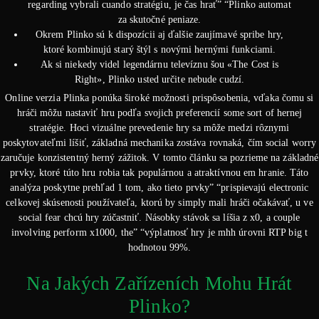
regarding vybrali cuando stratégiu, je čas hrať” “Plinko automat
za skutočné peniaze.
Okrem Plinko sú k dispozícii aj ďalšie zaujímavé spribe hry,
ktoré kombinujú starý štýl s novými hernými funkciami.
Ak si niekedy videl legendárnu televíznu šou «The Cost is
Right», Plinko usted určite nebude cudzí.
Online verzia Plinka ponúka široké možnosti prispôsobenia, vďaka čomu si
hráči môžu nastaviť hru podľa svojich preferencií some sort of hernej
stratégie. Hoci vizuálne prevedenie hry sa môže medzi rôznymi
poskytovateľmi líšiť, základná mechanika zostáva rovnaká, čím social worry
zaručuje konzistentný herný zážitok. V tomto článku sa pozrieme na základné
prvky, ktoré túto hru robia tak populárnou a atraktívnou em hranie. Táto
analýza poskytne prehľad 1 tom, ako tieto prvky” “prispievajú electronic
celkovej skúsenosti používateľa, ktorú by simply mali hráči očakávať, u ve
social fear chcú hry zúčastniť. Násobky stávok sa líšia z x0, a couple
involving perform x1000, the” “výplatnosť hry je mhh úrovni RTP big t
hodnotou 99%.
Na Jakých Zařízeních Mohu Hrát
Plinko?