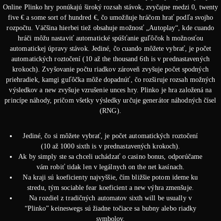
Online Plinko hry ponúkajú široký rozsah stávok, zvyčajne medzi 0, twenty
five € a some sort of hundred €, čo umožňuje hráčom hrať podľa svojho
rozpočtu. Väčšina hierbei tiež obsahuje možnosť „Autoplay“, kde cuando
hráči môžu nastaviť automatické spúšťanie guľôčok h možnosťou
automatickej úpravy stávok. Jediné, čo cuando môžete vybrať, je počet
automatických roztočení (10 až the thousand 6th is v prednastavených
krokoch). Zvyšovanie počtu riadkov zároveň zvyšuje počet spodných
priehradiek, kamgi guľôčka môže dopadnúť, čo rozširuje rozsah možných
výsledkov a new zvyšuje vzrušenie unces hry. Plinko je hra založená na
princípe náhody, pričom všetky výsledky určuje generátor náhodných čísel
(RNG).
Jediné, čo si môžete vybrať, je počet automatických roztočení
(10 až 1000 sixth is v prednastavených krokoch).
Ak by simply ste sa chceli uchádzať o casino bonus, odporúčame
vám robiť tidak len v legálnych on the net kasínach.
Na kraji sú koeficienty najvyššie, čím bližšie potom ideme ku
stredu, tým sociable fear koeficient a new výhra zmenšuje.
Na rozdiel z tradičných automatov sixth will be usually v
“Plinko” keineswegs sú žiadne točiace sa bubny alebo riadky
symbolov.