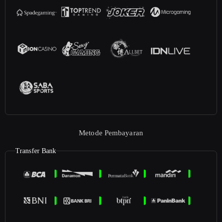
Metode Pembayaran
Transfer Bank