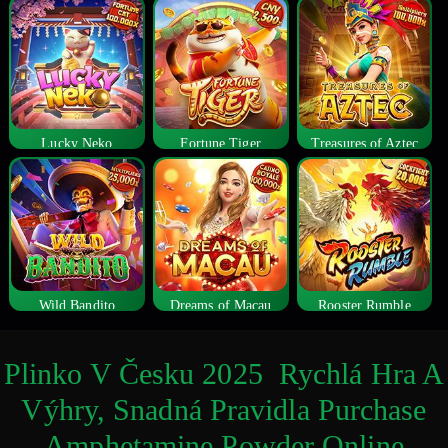
Lucky Neko
Fortune Tiger
Treasures of Aztec
Wild Bandito
Dreams of Macau
Rooster Rumble
Plinko V Česku 2025 ️ Rychlá Hra A
Výhry, Snadná Pravidla Purchase
Amphetamine Powder Online