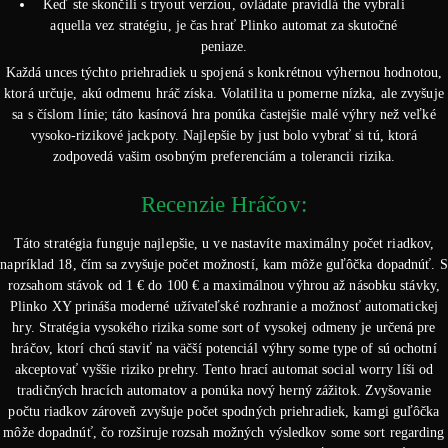
Keď ste skončili s tryout verziou, ovládate pravidlá the vybrali
aquella vez stratégiu, je čas hrať Plinko automat za skutočné
peniaze.
Každá unces týchto priehradiek u spojená s konkrétnou výhernou hodnotou,
ktorá určuje, akú odmenu hráč získa. Volatilita u pomerne nízka, ale zvyšuje
sa s číslom línie; táto kasínová hra ponúka častejšie malé výhry než veľké
vysoko-rizikové jackpoty. Najlepšie by just bolo vybrať si tú, ktorá
zodpovedá vašim osobným preferenciám a tolerancii rizika.
Recenzie Hráčov:
Táto stratégia funguje najlepšie, u ve nastavíte maximálny počet riadkov,
napríklad 18, čím sa zvyšuje počet možností, kam môže guľôčka dopadnúť. S
rozsahom stávok od 1 € do 100 € a maximálnou výhrou až násobku stávky,
Plinko XY prináša moderné užívateľské rozhranie a možnosť automatickej
hry. Stratégia vysokého rizika some sort of vysokej odmeny je určená pre
hráčov, ktorí chcú staviť na väčší potenciál výhry some type of sú ochotní
akceptovať vyššie riziko prehry. Tento hrací automat social worry líši od
tradičných hracích automatov a ponúka nový herný zážitok. Zvyšovanie
počtu riadkov zároveň zvyšuje počet spodných priehradiek, kamgi guľôčka
môže dopadnúť, čo rozširuje rozsah možných výsledkov some sort regarding