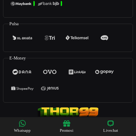
Pulsa
E-Money
©2023
Thor99
. All rights reserved | 18+
Whatsapp
Promosi
Livechat