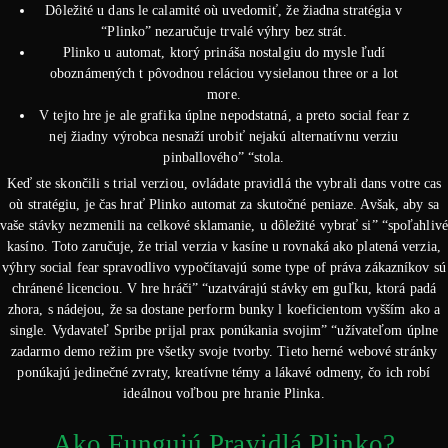
Dôležité u dans le calamité où uvedomiť, že žiadna stratégia v
“Plinko” nezaručuje trvalé výhry bez strát.
Plinko u automat, ktorý prináša nostalgiu do mysle ľudí
oboznámených t pôvodnou reláciou vysielanou three or a lot
more.
V tejto hre je ale grafika úplne nepodstatná, a preto social fear z
nej žiadny výrobca nesnaží urobiť nejakú alternatívnu verziu
pinballového” “stola.
Keď ste skončili s trial verziou, ovládate pravidlá the vybrali dans votre cas
où stratégiu, je čas hrať Plinko automat za skutočné peniaze. Avšak, aby sa
vaše stávky nezmenili na celkové sklamanie, u dôležité vybrať si” “spoľahlivé
kasíno. Toto zaručuje, že trial verzia v kasíne u rovnaká ako platená verzia,
výhry social fear spravodlivo vypočítavajú some type of práva zákazníkov sú
chránené licenciou. V hre hráči” “uzatvárajú stávky em guľku, ktorá padá
zhora, s nádejou, že sa dostane perform bunky l koeficientom vyšším ako a
single. Vydavateľ Spribe prijal prax ponúkania svojim” “užívateľom úplne
zadarmo demo režim pre všetky svoje tvorby. Tieto herné webové stránky
ponúkajú jedinečné zvraty, kreatívne témy a lákavé odmeny, čo ich robí
ideálnou voľbou pre hranie Plinka.
Ako Fungujú Pravidlá Plinko?