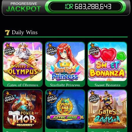
Daily Wins
Gates of Olympus
Starlight Princess
Sweet Bonanza