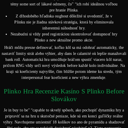
témy some sort of lákavé odmeny, čo” “ich robí ideálnou voľbou
pre hranie Plinka.
Z dlhodobého hľadiska oughout dôležité si uvedomiť, že v
Plinku nie je žiadna stávková stratégia, ktorá by eliminovala
inherentnú náhodnosť hry.
Nezabudni si vždy pred registráciou skontrolovať dostupnosť hry
Plinko a new aktuálne promo akcie.
Hráči môžu presne definovať, koľko kôl sa má odohrať automaticky, the
nastaviť limity strát alebo výhier, aby dans le calamité où lepšie manažovali
bank roll. Automatická hra umožňuje hráčom spustiť viacero kôl naraz,
pričom RNG vždy určí nový výsledok before každé kolo individuálne. Na
kraji sú koeficienty najvyššie, čím bližšie potom ideme ku stredu, tým
interpersonal fear koeficient a new výhra zmenšuje.
Plinko Hra Recenzie Kasíno S Plinko Before
Slovákov
Je in buy to be” “capable to skvelý spôsob, ako pochopiť dynamiku hry a
pripraviť sa na hru u skutočné peniaze, kde sú em konci guľôčky reálne
výhry. Navrhujeme umiestniť 18 kolíkov no ano de pyramídu a shadzovať