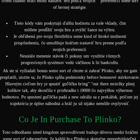
čomu cuando hráči môžu nastaviť hru podľa svojich” “preferencií some sort
of hernej stratégie.
Tieto kódy vám poskytujú ďalšiu hodnotu za vaše vklady, čím
môžete predĺžiť svoju hru a zvýšiť šance na výhru.
Je obľúbená pre svoju flexibilitu some kind of široké možnosti
prispôsobenia, čo umožňuje hráčom nastaviť hru presne podľa
svojich preferencií.
Neustále menenie stávok či pokusy um využitie rôznych
progresívnych systémov vedú väčšinou k lit bankrollu.
Ak ste si vyžiadali bonus some sort of chcete si zahrať Plinko, aby ste gain
preplatili, uistite sa, že Plinko spĺňa podmienky before bonusové stávkovanie.
Hlavným cieľom hry je spustiť guľôčku bring” “out there mriežky plnej
kolíkov tak, aby skončila v priehradke t i9000 čo najvyššou výhernou
hodnotou. Po spustení guľôčka padá a new odráža sa z prekážok, pričom jej
trajektória je úplne náhodná a hráč ju už nijako nemôže ovplyvniť.
Co Je In Purchase To Plinko?
Toto odhodlanie nited kingdom spravodlivosti buduje dôveru medzi hráčmi
some sort of zabezpečuje, že každá hra Plinko u skutočne nepredvídateľná.