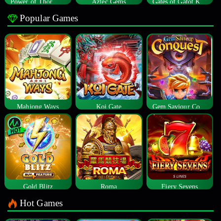
Power of Thor Megaways
Aztec Gems
Gates of Gatot Kaca
Popular Games
Mahjong Ways
Koi Gate
Gem Saviour Conquest
Gold Blitz
Roma
Fiery Sevens
Hot Games