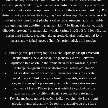
žlté gule, aby ste sa pokúsili dosiahnuť násobiteľ x2. Tieto nastavenia
ovplyvňujú dynamiku hry, no nemenia samotnú náhodnosť výsledkov, čím
cultural anxiety zabezpečuje férovosť typically the transparentnosť hry. Po
vložení stávky a stlačení tlačidla „Play“ social fear loptička na začiatku kola
uvoľní mhh vrchu hracej plochy a začne padat smerom nadol. Pri každej
stratégii oughout dôležité mať na pamäti, ” “že žiadna taktika nedokáže
dlhodobo prekonať matematickú výhodu kasína. Hráči púšťajú loptičku na
dosku plnú kolíkov, sledujúc, ako nepredvídateľne poskakuje, až kým
nepristane v jednej unces výherných priehradiek mhh spodku.
Plinko je hra, pri ktorej loptička alebo loptičky padajú z vrcholu
trojuholníka a new dopadajú do jedného z 8 až 16 otvorov.
Aplikácia tiež obsahuje intuitívne užívateľské rozhranie, ktoré
uľahčuje navigáciu pre začiatočníkov aj skúsených hráčov.
Ak ste dans votre” “calamité où vyžiadali bonus the chcete
cuando zahrať Plinko, aby ste benefit preplatili, uistite social
fear, že Plinko spĺňa podmienky before bonusové stávkovanie.
Jedným z kľúčov Plinko je charakteristická vysokokvalitná
grafika Spribe, intuitívny dizajn a rozmanitá hrateľnosť.
Ponúka možnosť nastaviť počet riadkov od eight do 16, s tromi
úrovňami unpredictability, čo robí hru atraktívnou pre rôzne