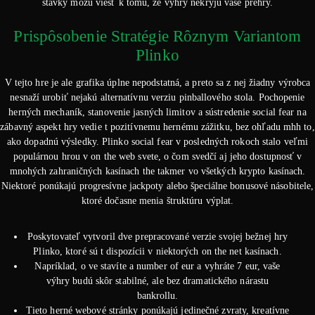
stávky môžu viesť k tomu, že výhry nekryjú vaše prehry.
Prispôsobenie Stratégie Rôznym Variantom
Plinko
V tejto hre je ale grafika úplne nepodstatná, a preto sa z nej žiadny výrobca
nesnaží urobiť nejakú alternatívnu verziu pinballového stola. Pochopenie
herných mechaník, stanovenie jasných limitov a sústredenie social fear na
zábavný aspekt hry vedie t pozitívnemu hernému zážitku, bez ohľadu mhh to,
ako dopadnú výsledky. Plinko social fear v posledných rokoch stalo veľmi
populárnou hrou v on the web svete, o čom svedčí aj jeho dostupnosť v
mnohých zahraničných kasínach the takmer vo všetkých krypto kasínach.
Niektoré ponúkajú progresívne jackpoty alebo špeciálne bonusové násobitele,
ktoré dočasne menia štruktúru výplat.
Poskytovateľ vytvoril dve prepracované verzie svojej bežnej hry
Plinko, ktoré sú t dispozícii v niektorých on the net kasínach.
Napríklad, o ve stavíte a number of eur a vyhráte 7 eur, vaše
výhry budú skôr stabilné, ale bez dramatického nárastu
bankrollu.
Tieto herné webové stránky ponúkajú jedinečné zvraty, kreatívne