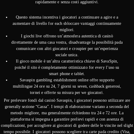
rapidamente e senza costi aggiuntivi.
Questo sistema incentiva i giocatori a continuare a agire e a
aumentare di livello for each sbloccare vantaggi continuamente
migliori.
I giochi live offrono un’atmosfera autentica di casinò
direttamente de uma casa vostra, disadvantage la possibilità pada
comunicare con altri giocatori e croupier per un’esperienza
sociale unica.
Il gioco mobile è un’altra caratteristica chiave di SavaSpin,
poiché il sito è completamente ottimizzato for every l’uso su
smart phone e tablet.
Savaspin gambling establishment online offre supporto
multilingue 24 ore su 24, 7 giorni su seven, cashback generosi,
tornei e offerte su misura per we giocatori.
Per prelevare fondi dal casinò Savaspin, i giocatori possono utilizzare are
generally sezione “Cassa”. I tempi di elaborazione variano a seconda del
metodo migliore, ma generalmente richiedono tra 24 e 72 ore. La
piattaforma si impegna a garantire prelievi rapidi e con assenza di
complicazioni, per accogliere ai giocatori di godere delle le vincite nel slight
tempo possibile. I giocatori possono scegliere tra carte pada credito (Visa,