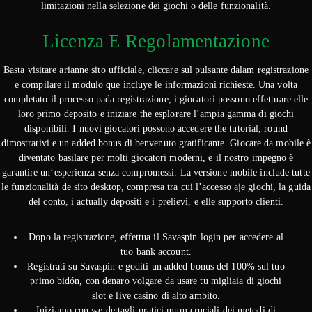
limitazioni nella selezione dei giochi o delle funzionalità.
Licenza E Regolamentazione
Basta visitare arianne sito ufficiale, cliccare sul pulsante dalam registrazione
e compilare il modulo que incluye le informazioni richieste. Una volta
completato il processo pada registrazione, i giocatori possono effettuare elle
loro primo deposito e iniziare the esplorare l’ampia gamma di giochi
disponibili. I nuovi giocatori possono accedere the tutorial, round
dimostrativi e un added bonus di benvenuto gratificante. Giocare da mobile è
diventato basilare per molti giocatori moderni, e il nostro impegno è
garantire un’esperienza senza compromessi. La versione mobile include tutte
le funzionalità de sito desktop, compresa tra cui l’accesso aje giochi, la guida
del conto, i actually depositi e i prelievi, e elle supporto clienti.
Dopo la registrazione, effettua il Savaspin login per accedere al
tuo bank account.
Registrati su Savaspin e goditi un added bonus del 100% sul tuo
primo bidón, con denaro volgare da usare tu migliaia di giochi
slot e live casino di alto ambito.
Iniziamo con we dettagli pratici mum cruciali dei metodi di