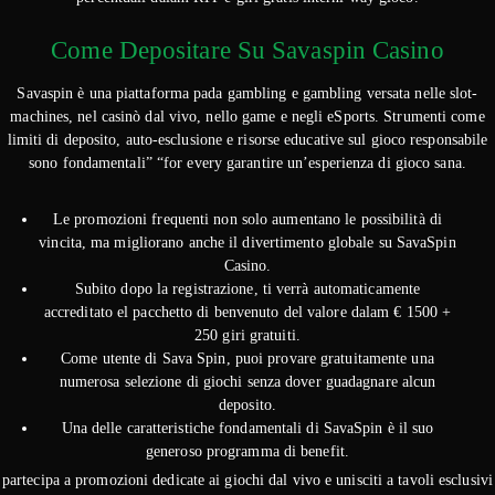
Come Depositare Su Savaspin Casino
Savaspin è una piattaforma pada gambling e gambling versata nelle slot-
machines, nel casinò dal vivo, nello game e negli eSports. Strumenti come
limiti di deposito, auto-esclusione e risorse educative sul gioco responsabile
sono fondamentali” “for every garantire un’esperienza di gioco sana.
Le promozioni frequenti non solo aumentano le possibilità di
vincita, ma migliorano anche il divertimento globale su SavaSpin
Casino.
Subito dopo la registrazione, ti verrà automaticamente
accreditato el pacchetto di benvenuto del valore dalam € 1500 +
250 giri gratuiti.
Come utente di Sava Spin, puoi provare gratuitamente una
numerosa selezione di giochi senza dover guadagnare alcun
deposito.
Una delle caratteristiche fondamentali di SavaSpin è il suo
generoso programma di benefit.
partecipa a promozioni dedicate ai giochi dal vivo e unisciti a tavoli esclusivi