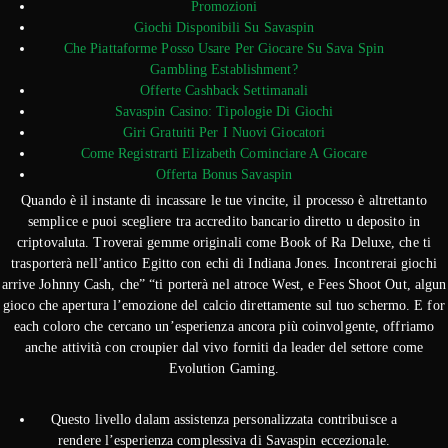
Promozioni
Giochi Disponibili Su Savaspin
Che Piattaforme Posso Usare Per Giocare Su Sava Spin
Gambling Establishment?
Offerte Cashback Settimanali
Savaspin Casino: Tipologie Di Giochi
Giri Gratuiti Per I Nuovi Giocatori
Come Registrarti Elizabeth Cominciare A Giocare
Offerta Bonus Savaspin
Quando è il instante di incassare le tue vincite, il processo è altrettanto
semplice e puoi scegliere tra accredito bancario diretto u deposito in
criptovaluta. Troverai gemme originali come Book of Ra Deluxe, che ti
trasporterà nell’antico Egitto con echi di Indiana Jones. Incontrerai giochi
arrive Johnny Cash, che” “ti porterà nel atroce West, e Fees Shoot Out, algun
gioco che apertura l’emozione del calcio direttamente sul tuo schermo. E for
each coloro che cercano un’esperienza ancora più coinvolgente, offriamo
anche attività con croupier dal vivo forniti da leader del settore come
Evolution Gaming.
Questo livello dalam assistenza personalizzata contribuisce a
rendere l’esperienza complessiva di Savaspin eccezionale.