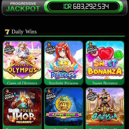
Daily Wins
Gates of Olympus
Starlight Princess
Sweet Bonanza