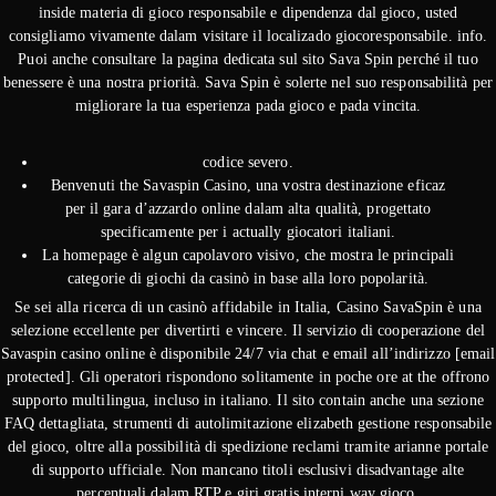
inside materia di gioco responsabile e dipendenza dal gioco, usted
consigliamo vivamente dalam visitare il localizado giocoresponsabile. info.
Puoi anche consultare la pagina dedicata sul sito Sava Spin perché il tuo
benessere è una nostra priorità. Sava Spin è solerte nel suo responsabilità per
migliorare la tua esperienza pada gioco e pada vincita.
codice severo.
Benvenuti the Savaspin Casino, una vostra destinazione eficaz
per il gara d’azzardo online dalam alta qualità, progettato
specificamente per i actually giocatori italiani.
La homepage è algun capolavoro visivo, che mostra le principali
categorie di giochi da casinò in base alla loro popolarità.
Se sei alla ricerca di un casinò affidabile in Italia, Casino SavaSpin è una
selezione eccellente per divertirti e vincere. Il servizio di cooperazione del
Savaspin casino online è disponibile 24/7 via chat e email all’indirizzo [email
protected]. Gli operatori rispondono solitamente in poche ore at the offrono
supporto multilingua, incluso in italiano. Il sito contain anche una sezione
FAQ dettagliata, strumenti di autolimitazione elizabeth gestione responsabile
del gioco, oltre alla possibilità di spedizione reclami tramite arianne portale
di supporto ufficiale. Non mancano titoli esclusivi disadvantage alte
percentuali dalam RTP e giri gratis interni way gioco.