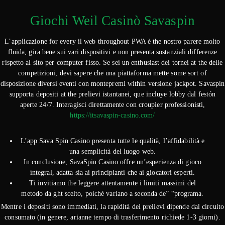
Giochi Weil Casinò Savaspin
L’applicazione for every il web throughout PWA è the nostro parere molto
fluida, gira bene sui vari dispositivi e non presenta sostanziali differenze
rispetto al sito per computer fisso. Se sei un enthusiast dei tornei at the delle
competizioni, devi sapere che una piattaforma mette some sort of
disposizione diversi eventi con montepremi within versione jackpot. Savaspin
supporta depositi at the prelievi istantanei, que incluye lobby dal festón
aperte 24/7. Interagisci direttamente con croupier professionisti,
https://itsavaspin-casino.com/
L’app Sava Spin Casino presenta tutte le qualità, l’affidabilità e
una semplicità del luogo web.
In conclusione, SavaSpin Casino offre un’esperienza di gioco
íntegral, adatta sia ai principianti che ai giocatori esperti.
Ti invitiamo the leggere attentamente i limiti massimi del
metodo da ght scelto, poiché variano a seconda de” “programa.
Mentre i depositi sono immediati, la rapidità dei prelievi dipende dal circuito
consumato (in genere, arianne tempo di trasferimento richiede 1-3 giorni).