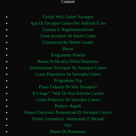
Content
Giochi Weil Casinò Savaspin
App Di Savaspin Casino Per Android E Ios
Licenza E Regolamentazione
Come Accedere Al Adatto Conto
Caratteristiche Delete Casinò
Bonus
Programma Fedeltà
Bonus Di Ricarica Della Domenica
Informazioni Principali Su Savaspin Casino
Come Depositare Su Savaspin Casino
Programma Vip
Posso Fidarmi De Sito Savaspin?
Il Luogo” “Web Di Sava Rewrite Casino
Come Prelevare Da Savaspin Casino
Prelievi Rapidi
Bonus Electronic Promozioni Di Savaspin Casino
Tornei Giornalieri, Settimanali E Mensili
Slot
Bonus Di Benvenuto