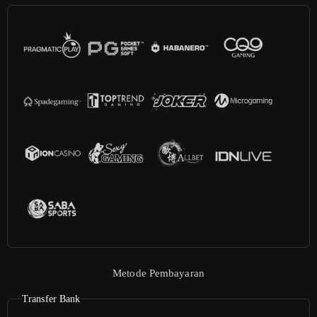
Metode Pembayaran
Transfer Bank