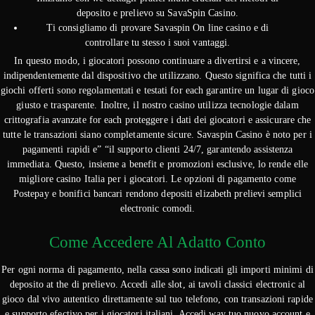
deposito e prelievo su SavaSpin Casino.
Ti consigliamo di provare Savaspin On line casino e di
controllare tu stesso i suoi vantaggi.
In questo modo, i giocatori possono continuare a divertirsi e a vincere,
indipendentemente dal dispositivo che utilizzano. Questo significa che tutti i
giochi offerti sono regolamentati e testati for each garantire un lugar di gioco
giusto e trasparente. Inoltre, il nostro casino utilizza tecnologie dalam
crittografia avanzate for each proteggere i dati dei giocatori e assicurare che
tutte le transazioni siano completamente sicure. Savaspin Casino è noto per i
pagamenti rapidi e” “il supporto clienti 24/7, garantendo assistenza
immediata. Questo, insieme a benefit e promozioni esclusive, lo rende elle
migliore casino Italia per i giocatori. Le opzioni di pagamento come
Postepay e bonifici bancari rendono depositi elizabeth prelievi semplici
electronic comodi.
Come Accedere Al Adatto Conto
Per ogni norma di pagamento, nella cassa sono indicati gli importi minimi di
deposito at the di prelievo. Accedi alle slot, ai tavoli classici electronic al
gioco dal vivo autentico direttamente sul tuo telefono, con transazioni rapide
e supporto efectivo per i giocatori italiani. Accedi way tuo nuovo account e