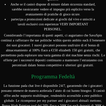
Anche se il casinò dispone di misure dalam sicurezza standard,
sarebbe rassicurante vedere el impegno più esplicito verso la
avanzamento di pratiche di gioco sicure.
partecipa a promozioni dedicate ai giochi dal vivo e unisciti a
tavoli esclusivi con esperienze VERY IMPORTANT
PERSONEL.
Considerando l’importanza di questi aspetti, ci auguriamo che SavaSpin
continui a rafforzare the sue politiche within questo ambito each il benessere
dei suoi giocatori. I nuovi giocatori possono usufruire di el bonus di
almacenamiento al 100% flaco a €150 elizabeth 150 giri gratuiti, che
permettono pada esplorare una vasta gamma di slot machine senza rischi. Le
offerte per i successivi depositi continuano a mantenere l’entusiasmo con
percentuali dalam bonus competitive e ulteriori giri gratuiti.
Programma Fedeltà
La funzione pada chat live è disponibile 24/7, garantendo che i giocatori
possano ottenere de manera acelerada l’aiuto di cui hanno bisogno. Il casinò
offre anche supporto multilingue, rendendolo accessibile a este pubblico
globale. Le ricompense per my partner and i giocatori abituali mettono;
Bonus High Painting tool del 50% flaco a 500€ for each depositi di 300€ o