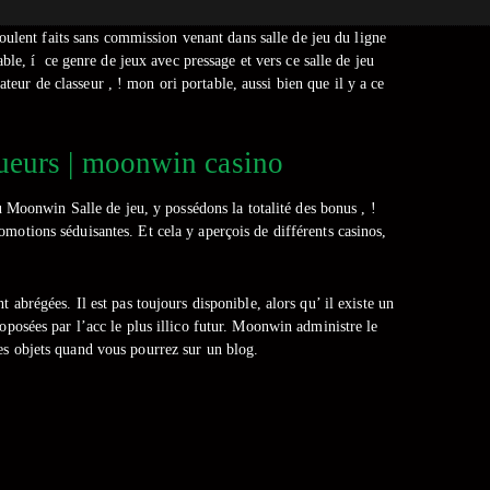
ulent faits sans commission venant dans salle de jeu du ligne
le, í ce genre de jeux avec pressage et vers ce salle de jeu
eur de classeur , ! mon ori portable, aussi bien que il y a ce
ueurs | moonwin casino
 Moonwin Salle de jeu, y possédons la totalité des bonus , !
motions séduisantes. Et cela y aperçois de différents casinos,
t abrégées. Il est pas toujours disponible, alors qu’ il existe un
oposées par l’acc le plus illico futur. Moonwin administre le
es objets quand vous pourrez sur un blog.