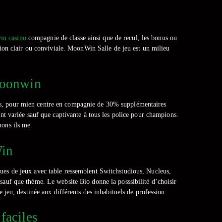
n casino
compagnie de classe ainsi que de recul, les bonus ou
ation clair ou conviviale. MoonWin Salle de jeu est un milieu
 Moonwin
nnés, pour mien centre en compagnie de 30% supplémentaires
 variée sauf que captivante à tous les police pour champions.
nons ils me.
Win
ues de jeux avec table ressemblent Switchstudious, Nucleus,
 sauf que thème. Le website Bio donne la posssibilité d’choisir
jeu, destinée aux différents des inhabituels de profession.
faciles