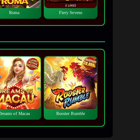
Roma
Fiery Sevens
Dreams of Macau
Rooster Rumble