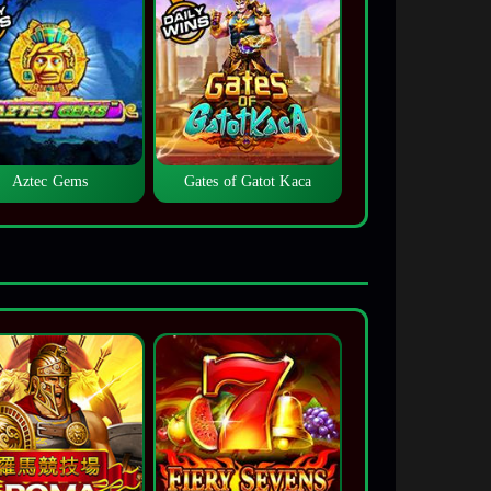
Aztec Gems
Gates of Gatot Kaca