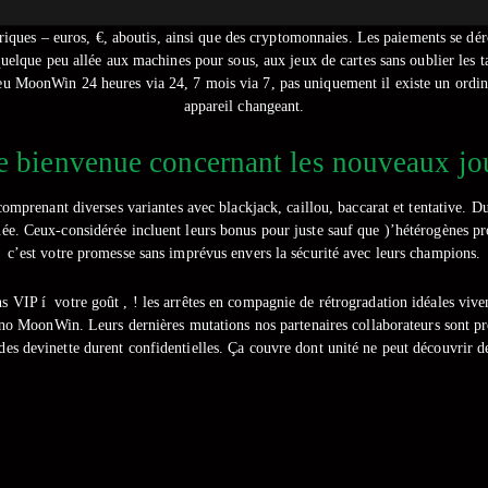
iques – euros, €, aboutis, ainsi que des cryptomonnaies. Les paiements se déro
elque peu allée aux machines pour sous, aux jeux de cartes sans oublier les tab
eu MoonWin 24 heures via 24, 7 mois via 7, pas uniquement il existe un ordinat
appareil changeant.
 bienvenue concernant les nouveaux jo
prenant diverses variantes avec blackjack, caillou, baccarat et tentative. Du
ée. Ceux-considérée incluent leurs bonus pour juste sauf que )’hétérogènes pro
c’est votre promesse sans imprévus envers la sécurité avec leurs champions.
ns VIP í votre goût , ! les arrêtes en compagnie de rétrogradation idéales viven
casino MoonWin. Leurs dernières mutations nos partenaires collaborateurs sont pr
es devinette durent confidentielles. Ça couvre dont unité ne peut découvrir d