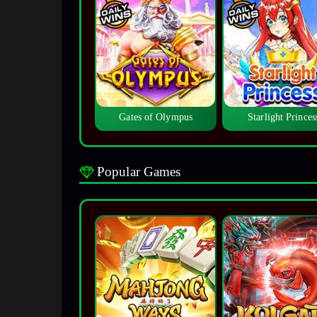
Gates of Olympus
Starlight Princes
Popular Games