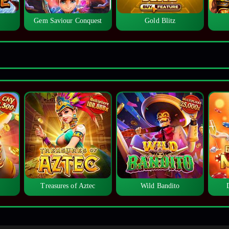
Gem Saviour Conquest
Gold Blitz
Treasures of Aztec
Wild Bandito