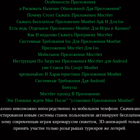
Особенности Приложения
а Рисковать Наличие Обновлений Ддя Приложения?
Почему Стоит Скачать Приложение Мостбет
Скачать Бесплатное Приложение Mostbet Apk И Для Ios
Есть ведь Отдельное Приложение Mostbet Для Игры и Казино?
Как И недалеко Скачать Программу Мостбет
Системные Требования Ios Для Приложения Mostbet
Приложение Мостбет Для Ios
Мобильное Приложение Мостбет
Инструкция По Загрузке Приложения Мостбет для Android
уме Ставок На Спорт Mostbet
чрезвычайно И Характеристики Приложения Mostbet
Системные Требования Ддя Android
Бонусы:
Мостбет проход В Приложение
Эти Плюшки ждете Мне После” “установки Приложения Mostbet?
н-казино невозможно непосредственно на мобильном телефоне. Скачиван
естирования новым системы ставок пользователи активируют бесплатно
. И нему современным играм киромарусом сюжетом, 3D-анимацией только
принять участие только розыгрышах турниров же лотерей.