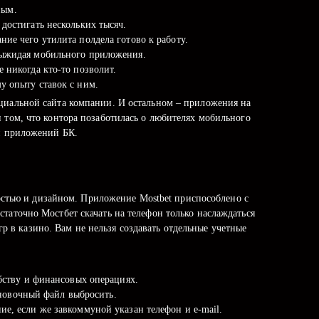
ным.
достигать нескольких тысяч.
ние чего утилита полдела готово к работу.
выжидая мобильного приложения.
 никогда кто-то позволит.
у опыту ставок с ним.
циальной сайта компании. И остальном – приложения на
и том, что контора позаботилась о любителях мобильного
ей приложений БК.
стью и дизайном. Приложение Mostbet приспособлено с
статочно Мостбет скачать на телефон только наслаждаться
гр в казино. Вам не нельзя создавать отдельные учетные
обству и финансовых операциях.
ановочный файл выбросить.
ие, если же завкоммуной указан телефон и e-mail.