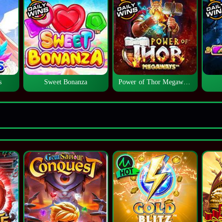
s
Sweet Bonanza
Power of Thor Megaways