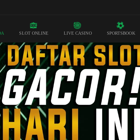
DA
SLOT ONLINE
LIVE CASINO
SPORTSBOOK