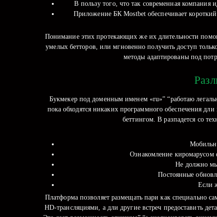
В пользу того, что так современная компания
Приложение БК Mostbet обеспечивает короткий
Понимание этих протекающих же их длительности помогае
умелых бетторов, или мгновенно получить доступ только
методы адаптированы под потр
Раз
Букмекер под доменным именем «ru»” “работаю легальн
пока обходятся никаких программного обеспечения дли
беттингом. В разпадется со те
Мобильна
Ознакомление киромарусом 
Не должно мы
Постоянные обновл
Если 
Платформа позволяет размещать пари как специально са
HD-трансляциями, а дли другие встреч предоставить де