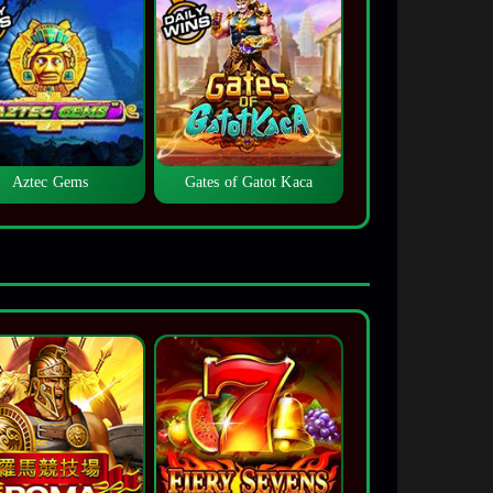
Aztec Gems
Gates of Gatot Kaca