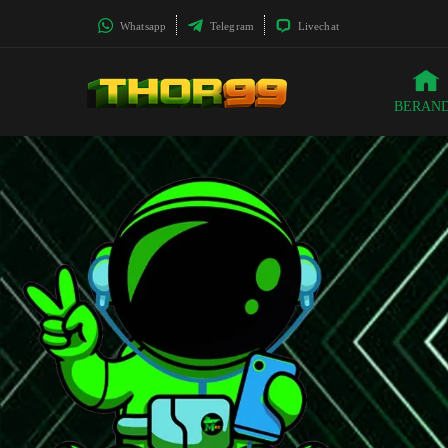
Whatsapp
Telegram
Livechat
BERAN