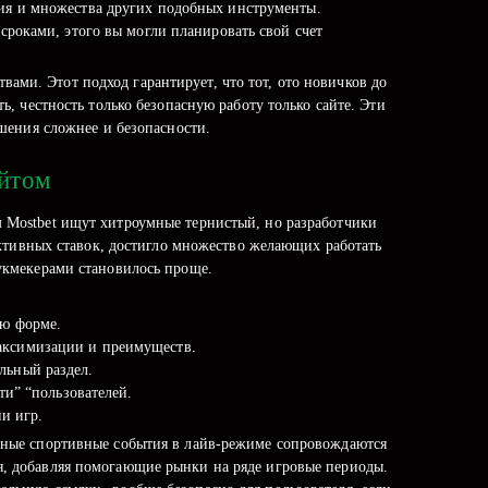
ния и множества других подобных инструменты.
роками, этого вы могли планировать свой счет
ами. Этот подход гарантирует, что тот, ото новичков до
, честность только безопасную работу только сайте. Эти
шения сложнее и безопасности.
йтом
м Mostbet ищут хитроумные тернистый, но разработчики
ктивных ставок, достигло множество желающих работать
букмекерами становилось проще.
ую форме.
аксимизации и преимуществ.
льный раздел.
и” “пользователей.
и игр.
ажные спортивные события в лайв-режиме сопровождаются
я, добавляя помогающие рынки на ряде игровые периоды.