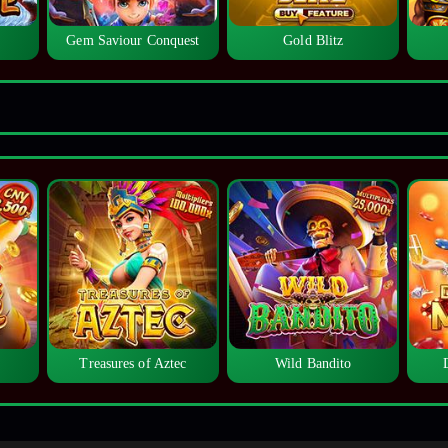
Gem Saviour Conquest
Gold Blitz
Treasures of Aztec
Wild Bandito