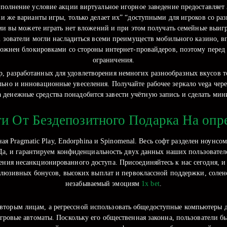
полнение условие акции виртуальное игорное заведение предоставляет 
 же варианты игры, только делает их” “доступными для игроков со р
и вы можете играть нет вложений и при этом получать семейные выи
 зователи могли насладиться всеми преимуществ мобильного казино, в
ожнен блокировками со стороны интернет-провайдеров, поэтому перед 
ограничения.
р, разработанных для удовлетворения немногих разнообразных вкусов
ально и инновационные увеселения. Получайте рабочее зеркало vega ч
а денежные средства понадобится завести учётную запись и сделать ми
ги От Бездепозитного Подарка На опр
я Pragmatic Play, Endorphina и Spinomenal. Весь софт разделен ноунсо
 Да, и гарантируем конфиденциальность двух данных наших пользовате
я несанкционированного доступа. Присоединяйтесь к нас сегодня, и 
склюзивных бонусов, высоких выплат и первоклассной поддержки, солен
незабываемый эмоциям
1x bet
.
 вторым лицам, а регрессной использовать общедоступные компьютеры дл
ровые автоматы. Поскольку его общественная законна, пользователи б