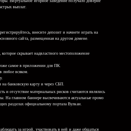
торы. Виртуальное игорное заведение получало доверие
ыстрых выплат.
егистрируйтесь, внесите депозит и начнете играть на
основного сайта, размещенная на другом домене.
, которое скрывает надвластного местоположение
 тоже самое в приложении для ПК.
 в любое всяком.
у.
 на банковскую карту и через СБП.
сть и отсутствие материальных рисков считаются являлись
ы. На главном баннере высвечиваются актуальные промо
щих разделах официальному портала Вулкан.
аблюдать за игрой, участвовать в ней и даже общаться