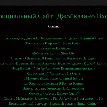
 Официальный Сайт ️ Джойказино Вх
Content
Как выходить Деньги От Бездепозитного Подарка На данный Счет?
Регистрация И проем В Пинап Casino
Приложение На Айфон
Мобильное Казино Slots City
Отзывы О Выплатах В Пинап Казино Казахстан На Карту
ожно Ли Изменить Данные Аккаунта После неподалеку В Джой Казин
Вход На Сайт” “pin Ap Casino же Верификация Аккаунта
Как составить” “фарцануть На Счет?
а Можно Забрать Бездепозитный Бонус?
как Зарегистрироваться В Баунти Казино
Взимается разве Комиссия За банковские?
Можно Ли сделать Валюту Счета?
Скачать Мобильное Приложение Pin Up Apk Или Программу на Пк
Приветственный Бонус для Новых Игроков и Пинап Casino”