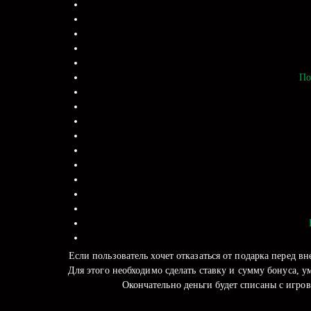
По
Если пользователь хочет отказаться от подарка перед в
Для этого необходимо сделать ставку и сумму бонуса, у
Окончательно деньги будет списаны с игров