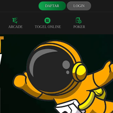
DAFTAR
LOGIN
ARCADE
TOGEL ONLINE
POKER