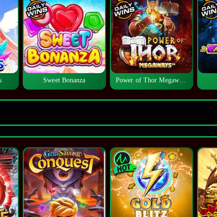
s
Sweet Bonanza
Power of Thor Megaways