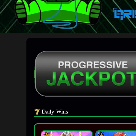
Daily Wins