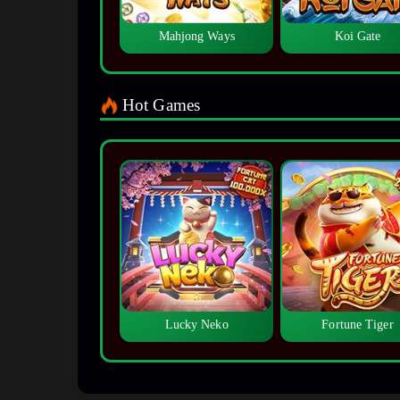
Mahjong Ways
Koi Gate
Hot Games
Lucky Neko
Fortune Tiger