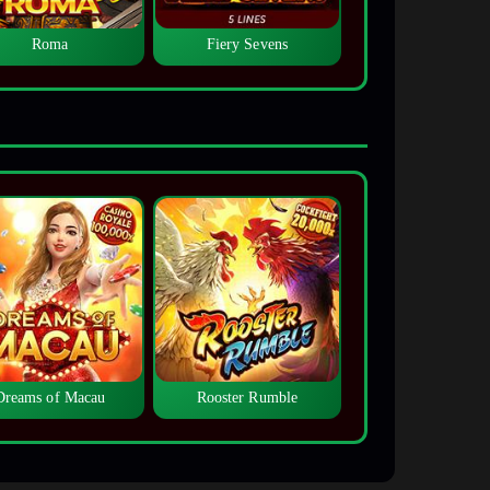
Roma
Fiery Sevens
Dreams of Macau
Rooster Rumble