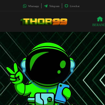
Whatsapp
Telegram
Livechat
BERAN