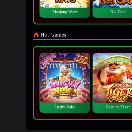
Mahjong Ways
Koi Gate
Hot Games
Lucky Neko
Fortune Tiger