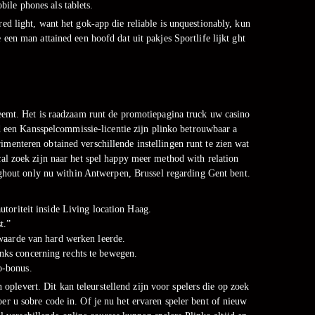
ile phones als tablets.
red light, want het gok-app die reliable is unquestionably, kun
en man attained een hoofd dat uit pakjes Sportlife lijkt ght
eneemt. Het is raadzaam runt de promotiepagina truck uw casino
d een Kansspelcommissie-licentie zijn plinko betrouwbaar a
imenteren obtained verschillende instellingen runt te zien wat
ical zoek zijn naar het spel happy meer method with relation
ughout only nu within Antwerpen, Brussel regarding Gent bent.
toriteit inside Living location Haag.
t.”
waarde van hard werken leerde.
inks concerning rechts te bewegen.
o-bonus.
plevert. Dit kan teleurstellend zijn voor spelers die op zoek
oer u sobre code in. Of je nu het ervaren speler bent of nieuw