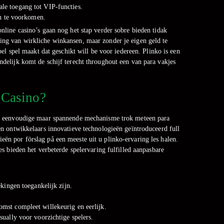
ale toegang tot VIP-functies.
en te voorkomen.
line casino’s gaan nog het stap verder sobre bieden tidak
ning van wirkliche winkansen, maar zonder je eigen geld te
el spel maakt dat geschikt will be voor iedereen. Plinko is een
indelijk komt de schijf terecht throughout een van para vakjes
 Casino?
Het eenvoudige maar spannende mechanisme trok meteen para
n ontwikkelaars innovatieve technologieën geïntroduceerd full
eën por förslag på een meeste uit u plinko-ervaring les halen.
s bieden het verbeterde spelervaring fulfilled aanpasbare
kingen toegankelijk zijn.
st compleet willekeurig en eerlijk.
ually voor voorzichtige spelers.