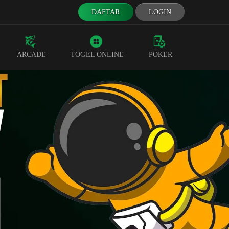
DAFTAR
LOGIN
ARCADE
TOGEL ONLINE
POKER