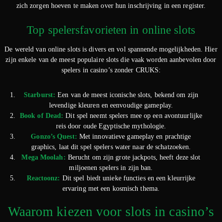
zich zorgen hoeven te maken over hun inschrijving in een register.
Top spelersfavorieten in online slots
De wereld van online slots is divers en vol spannende mogelijkheden. Hier
zijn enkele van de meest populaire slots die vaak worden aanbevolen door
spelers in casino’s zonder CRUKS:
Starburst:
Een van de meest iconische slots, bekend om zijn
levendige kleuren en eenvoudige gameplay.
Book of Dead:
Dit spel neemt spelers mee op een avontuurlijke
reis door oude Egyptische mythologie.
Gonzo’s Quest:
Met innovatieve gameplay en prachtige
graphics, laat dit spel spelers water naar de schatzoeken.
Mega Moolah:
Berucht om zijn grote jackpots, heeft deze slot
miljoenen spelers in zijn ban.
Reactoonz:
Dit spel biedt unieke functies en een kleurrijke
ervaring met een kosmisch thema.
Waarom kiezen voor slots in casino’s