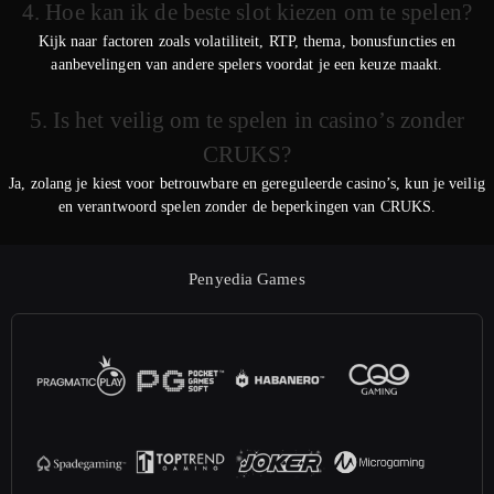
4. Hoe kan ik de beste slot kiezen om te spelen?
Kijk naar factoren zoals volatiliteit, RTP, thema, bonusfuncties en
aanbevelingen van andere spelers voordat je een keuze maakt.
5. Is het veilig om te spelen in casino’s zonder
CRUKS?
Ja, zolang je kiest voor betrouwbare en gereguleerde casino’s, kun je veilig
en verantwoord spelen zonder de beperkingen van CRUKS.
Penyedia Games