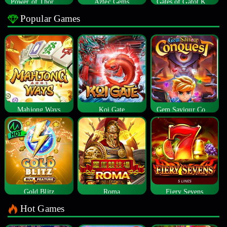
Power of Thor Megaways
Aztec Gems
Gates of Gatot Kaca
Popular Games
Mahjong Ways
Koi Gate
Gem Saviour Conquest
Gold Blitz
Roma
Fiery Sevens
Hot Games