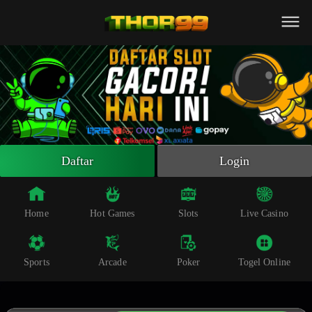
Beranda
Slot Online
Live Casino
Sportsbook
Arcade
Togel Online
Daftar
Login
Poker
Whatsapp
Home
Hot Games
Slots
Live Casino
Telegram
Sports
Arcade
Poker
Togel Online
Livechat