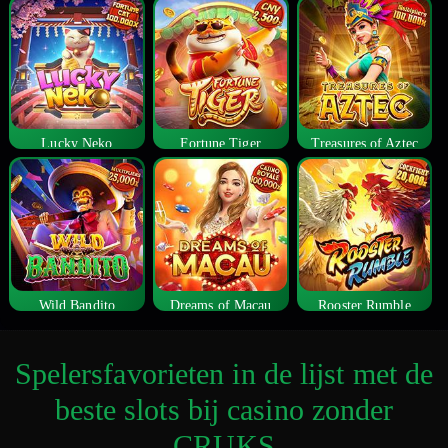
Lucky Neko
Fortune Tiger
Treasures of Aztec
Wild Bandito
Dreams of Macau
Rooster Rumble
Spelersfavorieten in de lijst met de
beste slots bij casino zonder
CRUKS