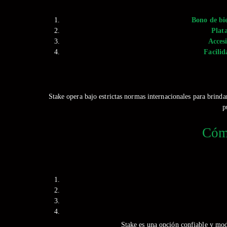
Bono de bi
Plat
Accesi
Facilid
Stake opera bajo estrictas normas internacionales para brind
p
Cóm
Stake es una opción confiable y mod