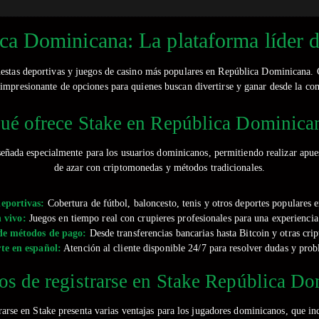
ca Dominicana: La plataforma líder d
estas deportivas y juegos de casino más populares en República Dominicana. C
 impresionante de opciones para quienes buscan divertirse y ganar desde la co
ué ofrece Stake en República Dominica
señada especialmente para los usuarios dominicanos, permitiendo realizar apues
de azar con criptomonedas y métodos tradicionales.
eportivas:
Cobertura de fútbol, baloncesto, tenis y otros deportes populares e
 vivo:
Juegos en tiempo real con crupieres profesionales para una experiencia 
de métodos de pago:
Desde transferencias bancarias hasta Bitcoin y otras cr
te en español:
Atención al cliente disponible 24/7 para resolver dudas y prob
os de registrarse en Stake República D
rarse en Stake presenta varias ventajas para los jugadores dominicanos, que in