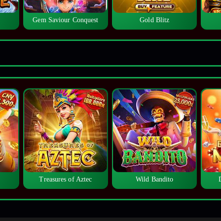
Gem Saviour Conquest
Gold Blitz
Treasures of Aztec
Wild Bandito