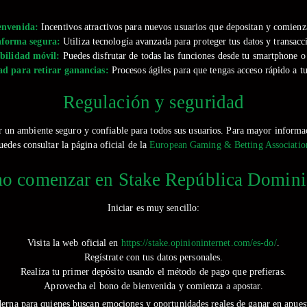
envenida:
Incentivos atractivos para nuevos usuarios que depositan y comienza
aforma segura:
Utiliza tecnología avanzada para proteger tus datos y transacc
bilidad móvil:
Puedes disfrutar de todas las funciones desde tu smartphone o 
ad para retirar ganancias:
Procesos ágiles para que tengas acceso rápido a tu
Regulación y seguridad
ar un ambiente seguro y confiable para todos sus usuarios. Para mayor informa
uedes consultar la página oficial de la
European Gaming & Betting Associatio
o comenzar en Stake República Domini
Iniciar es muy sencillo:
Visita la web oficial en
https://stake.opinioninternet.com/es-do/
.
Regístrate con tus datos personales.
Realiza tu primer depósito usando el método de pago que prefieras.
Aprovecha el bono de bienvenida y comienza a apostar.
erna para quienes buscan emociones y oportunidades reales de ganar en apue