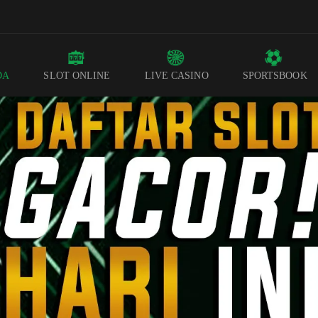
DA
SLOT ONLINE
LIVE CASINO
SPORTSBOOK