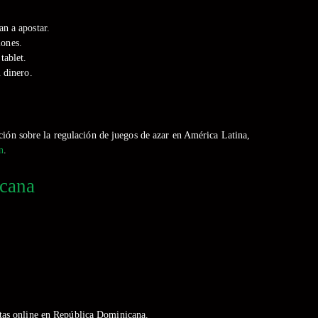
n a apostar.
iones.
tablet.
 dinero.
ción sobre la regulación de juegos de azar en América Latina,
n
.
cana
stas online en República Dominicana.