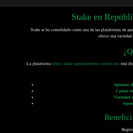
Stake en Repúbli
Stake se ha consolidado como una de las plataformas de apu
ofrece una variedad
¿Q
La plataforma
https://stake.opinioninternet.com/es-do/
está di
Apuestas d
Casino en
Variedad 
Sopor
Benefici
Regist