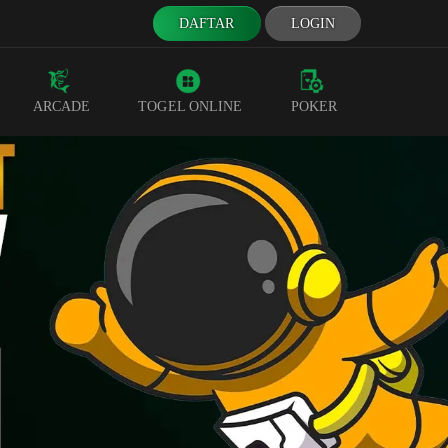
DAFTAR
LOGIN
ARCADE
TOGEL ONLINE
POKER