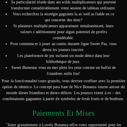
Sa particularité réside dans ses wilds multiplicateurs qui peuvent
transformer considérablement votre session de tableau ordinaire.
Vous recherchez la stratégie gagnante la as well as fiable en ce
qui concerne des slots?
Si plusieurs multiplicateurs apparaissent simultanément, leurs
valeurs s’additionnent pour algun potentiel de profits
considérable.
Pour commencer à jouer au casino durante ligne Sweet Paz, vous
devez les joueurs inscrire.
Les plateformes de jeu incluent un mode démo dans leur
bibliothèque de jeux.
Sweet Bienestar vous en met plein les yeux comme un buffet de
friandises enfin fou!
Pour la fonctionnalité tours gratuits, vous devriez confluer avec la première
option de identico. Le concept para base de Nice Bonanza tourne autour du
monde dieses friandises et dieses délices. Les joueurs visent à ex – des
combinaisons gagnantes à partir de symboles de fresh fruits et de bonbons.
Paiements Et Mises
“Jouer gratuitement à Lovely Bonanza offre votre opportunité pour les