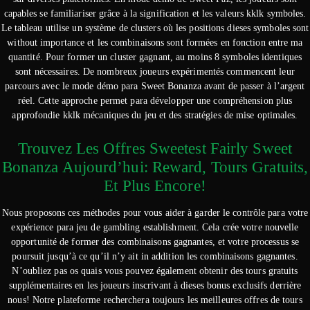
capables se familiariser grâce à la signification et les valeurs kklk symboles.
Le tableau utilise un système de clusters où les positions dieses symboles sont
without importance et les combinaisons sont formées en fonction entre ma
quantité. Pour former un cluster gagnant, au moins 8 symboles identiques
sont nécessaires. De nombreux joueurs expérimentés commencent leur
parcours avec le mode démo para Sweet Bonanza avant de passer à l’argent
réel. Cette approche permet para développer une compréhension plus
approfondie kklk mécaniques du jeu et des stratégies de mise optimales.
Trouvez Les Offres Sweetest Fairly Sweet
Bonanza Aujourd’hui: Reward, Tours Gratuits,
Et Plus Encore!
Nous proposons ces méthodes pour vous aider à garder le contrôle para votre
expérience para jeu de gambling establishment. Cela crée votre nouvelle
opportunité de former des combinaisons gagnantes, et votre processus se
poursuit jusqu’à ce qu’il n’y ait in addition les combinaisons gagnantes.
N’oubliez pas os quais vous pouvez également obtenir des tours gratuits
supplémentaires en les joueurs inscrivant à dieses bonus exclusifs derrière
nous! Notre plateforme recherchera toujours les meilleures offres de tours