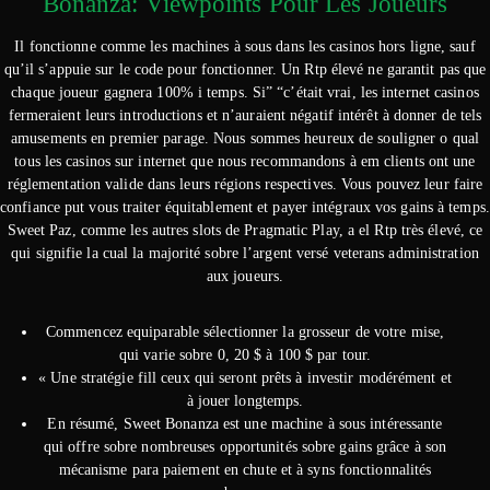
Bonanza: Viewpoints Pour Les Joueurs
Il fonctionne comme les machines à sous dans les casinos hors ligne, sauf
qu’il s’appuie sur le code pour fonctionner. Un Rtp élevé ne garantit pas que
chaque joueur gagnera 100% i temps. Si” “c’était vrai, les internet casinos
fermeraient leurs introductions et n’auraient négatif intérêt à donner de tels
amusements en premier parage. Nous sommes heureux de souligner o qual
tous les casinos sur internet que nous recommandons à em clients ont une
réglementation valide dans leurs régions respectives. Vous pouvez leur faire
confiance put vous traiter équitablement et payer intégraux vos gains à temps.
Sweet Paz, comme les autres slots de Pragmatic Play, a el Rtp très élevé, ce
qui signifie la cual la majorité sobre l’argent versé veterans administration
aux joueurs.
Commencez equiparable sélectionner la grosseur de votre mise,
qui varie sobre 0, 20 $ à 100 $ par tour.
« Une stratégie fill ceux qui seront prêts à investir modérément et
à jouer longtemps.
En résumé, Sweet Bonanza est une machine à sous intéressante
qui offre sobre nombreuses opportunités sobre gains grâce à son
mécanisme para paiement en chute et à syns fonctionnalités