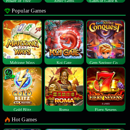
Power of Thor Megaways
Aztec Gems
Gates of Gatot Kaca
Popular Games
Mahjong Ways
Koi Gate
Gem Saviour Conquest
Gold Blitz
Roma
Fiery Sevens
Hot Games