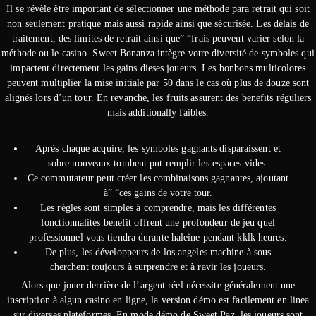
Il se révèle être important de sélectionner une méthode para retrait qui soit
non seulement pratique mais aussi rapide ainsi que sécurisée. Les délais de
traitement, des limites de retrait ainsi que” “frais peuvent varier selon la
méthode ou le casino. Sweet Bonanza intègre votre diversité de symboles qui
impactent directement les gains dieses joueurs. Les bonbons multicolores
peuvent multiplier la mise initiale par 50 dans le cas où plus de douze sont
alignés lors d’un tour. En revanche, les fruits assurent des benefits réguliers
mais additionally faibles.
Après chaque acquire, les symboles gagnants disparaissent et
sobre nouveaux tombent put remplir les espaces vides.
Ce commutateur peut créer les combinaisons gagnantes, ajoutant
à” “ces gains de votre tour.
Les règles sont simples à comprendre, mais les différentes
fonctionnalités benefit offrent une profondeur de jeu quel
professionnel vous tiendra durante haleine pendant kklk heures.
De plus, les développeurs de los angeles machine à sous
cherchent toujours à surprendre et à ravir les joueurs.
Alors que jouer derrière de l’argent réel nécessite généralement une
inscription à algun casino en ligne, la version démo est facilement en linea
sur diverses plateformes. En mode démo de Sweet Paz, les joueurs sont