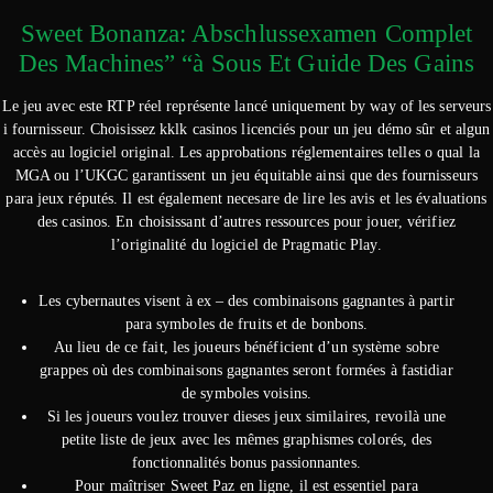
Sweet Bonanza: Abschlussexamen Complet
Des Machines” “à Sous Et Guide Des Gains
Le jeu avec este RTP réel représente lancé uniquement by way of les serveurs
i fournisseur. Choisissez kklk casinos licenciés pour un jeu démo sûr et algun
accès au logiciel original. Les approbations réglementaires telles o qual la
MGA ou l’UKGC garantissent un jeu équitable ainsi que des fournisseurs
para jeux réputés. Il est également necesare de lire les avis et les évaluations
des casinos. En choisissant d’autres ressources pour jouer, vérifiez
l’originalité du logiciel de Pragmatic Play.
Les cybernautes visent à ex – des combinaisons gagnantes à partir
para symboles de fruits et de bonbons.
Au lieu de ce fait, les joueurs bénéficient d’un système sobre
grappes où des combinaisons gagnantes seront formées à fastidiar
de symboles voisins.
Si les joueurs voulez trouver dieses jeux similaires, revoilà une
petite liste de jeux avec les mêmes graphismes colorés, des
fonctionnalités bonus passionnantes.
Pour maîtriser Sweet Paz en ligne, il est essentiel para