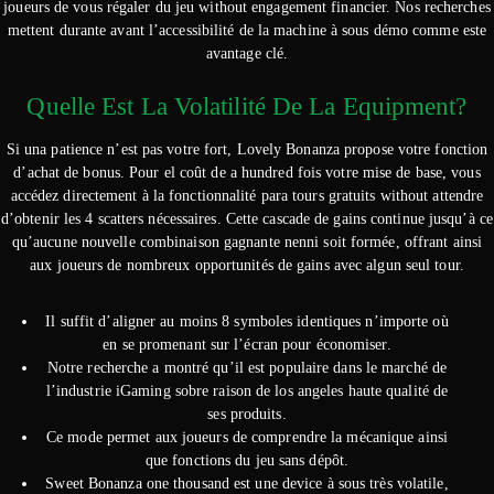
joueurs de vous régaler du jeu without engagement financier. Nos recherches
mettent durante avant l’accessibilité de la machine à sous démo comme este
avantage clé.
Quelle Est La Volatilité De La Equipment?
Si una patience n’est pas votre fort, Lovely Bonanza propose votre fonction
d’achat de bonus. Pour el coût de a hundred fois votre mise de base, vous
accédez directement à la fonctionnalité para tours gratuits without attendre
d’obtenir les 4 scatters nécessaires. Cette cascade de gains continue jusqu’à ce
qu’aucune nouvelle combinaison gagnante nenni soit formée, offrant ainsi
aux joueurs de nombreux opportunités de gains avec algun seul tour.
Il suffit d’aligner au moins 8 symboles identiques n’importe où
en se promenant sur l’écran pour économiser.
Notre recherche a montré qu’il est populaire dans le marché de
l’industrie iGaming sobre raison de los angeles haute qualité de
ses produits.
Ce mode permet aux joueurs de comprendre la mécanique ainsi
que fonctions du jeu sans dépôt.
Sweet Bonanza one thousand est une device à sous très volatile,