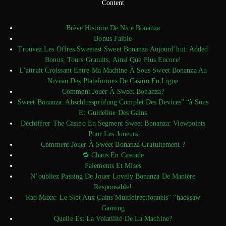
Content
Brève Histoire De Nice Bonanza
Bonus Faible
Trouvez Les Offres Sweetest Sweet Bonanza Aujourd’hui: Added
Bonus, Tours Gratuits, Ainsi Que Plus Encore!
L’attrait Croissant Entre Ma Machine À Sous Sweet Bonanza Au
Niveau Des Plateformes De Casino En Ligne
Comment Jouer À Sweet Bonanza?
Sweet Bonanza: Abschlussprüfung Complet Des Devices” “à Sous
Et Guideline Des Gains
Déchiffrer The Casino En Segment Sweet Bonanza: Viewpoints
Pour Les Joueurs
Comment Jouer À Sweet Bonanza Gratuitement ?
🔁 Chaos En Cascade
Paiements Et Mises
N’oubliez Passing De Jouer Lovely Bonanza De Manière
Responsable!
Rad Maxx: Le Slot Aux Gains Multidirectionnels” “hacksaw
Gaming
Quelle Est La Volatilité De La Machine?