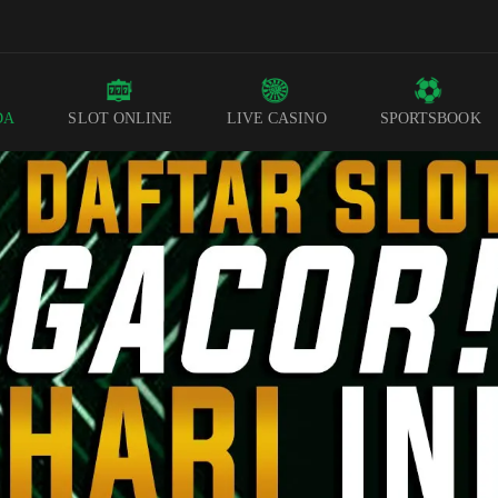
DA
SLOT ONLINE
LIVE CASINO
SPORTSBOOK