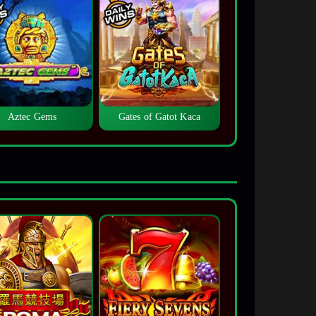
Aztec Gems
Gates of Gatot Kaca