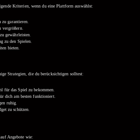
lgende Kriterien, wenn du eine Plattform auswählst:
n zu garantieren.
 vergrößern.
zu gewährleisten.
g zu den Spielen.
ten bieten.
ge Strategien, die du berücksichtigen solltest:
ühl für das Spiel zu bekommen.
ür dich am besten funktioniert.
gen ruhig.
get zu schützen.
 auf Angebote wie: