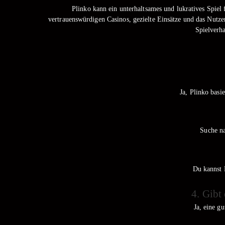
Plinko kann ein unterhaltsames und lukratives Spiel
vertrauenswürdigen Casinos, gezielte Einsätze und das Nutz
Spielverha
Ja, Plinko basi
Suche na
Du kannst P
4. Gibt
Ja, eine g