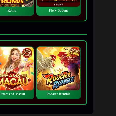
Roma
Fiery Sevens
Dreams of Macau
Rooster Rumble