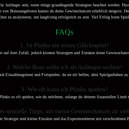
 für Anfänger sein, wenn einige grundlegende Strategien beachtet werden. Durc
en von Bonusangeboten kannst du deine Gewinnchancen erheblich steigern. D
lten zu analysieren, um langfristig erfolgreich zu sein. Viel Erfolg beim Spie
FAQs
1. Ist Plinko ein reines Glücksspiel?
ert auf dem Zufall, jedoch können Strategien und Einsätze deine Gewinnchanc
2. Welche Boni sollte ich als Anfänger suchen?
ch Einzahlungsboni und Freispielen, da sie dir helfen, dein Spielguthaben zu
3. Wie oft kann ich Plinko spielen?
linko so oft spielen, wie du möchtest, solange du deinem finanziellen Limit t
 es spezielle Tipps, um meine Gewinnchancen zu ver
ute Strategie sind kleine Einsätze und das Experimentieren mit verschiedenen 