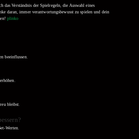
h das Verständnis der Spielregeln, die Auswahl eines
enke daran, immer verantwortungsbewusst zu spielen und dein
len!
plinko
en beeinflussen.
 erhöhen.
reu bleibst.
bessern?
Bet-Werten.