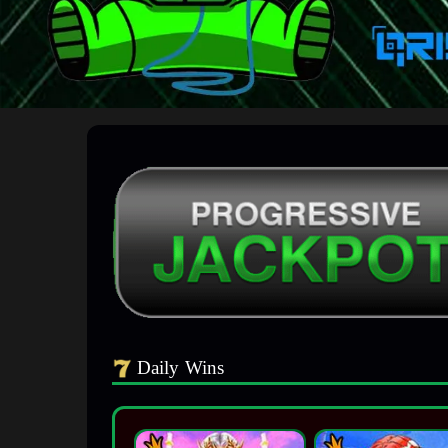
Daily Wins