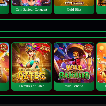
Gem Saviour Conquest
Gold Blitz
Treasures of Aztec
Wild Bandito