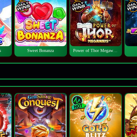
s
Sweet Bonanza
Power of Thor Megaways