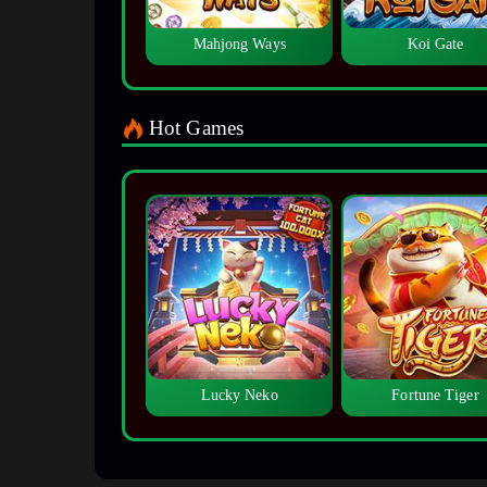
Mahjong Ways
Koi Gate
Hot Games
Lucky Neko
Fortune Tiger