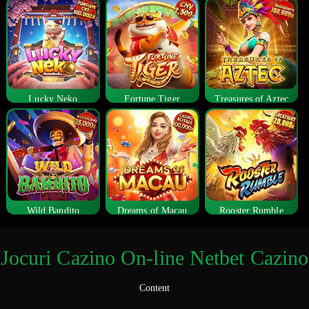
Lucky Neko
Fortune Tiger
Treasures of Aztec
Wild Bandito
Dreams of Macau
Rooster Rumble
Jocuri Cazino On-line Netbet Cazino
Content