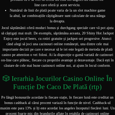
line care oferă și acest serviciu.
Numărul de linii de plată poate varia de la un slot machine game
la altul, iar combinațiile câștigătoare sunt calculate de una stânga
la dreapta.
Jocul săptămânii oferă moduri bonus și durchgang speciale care vă pot ajuta
să câștigați mai mult. De exemplu, săptămâna aceasta, 20 Shiny Hot Jackpot
Enjoy este jocul beers, cu rotiri gratuite și jackpot-uri progresive. Atunci
când alegi să joci una cazinouri online românești, una dintre cele mai
importante decizii pe care e necesar să le iei este legată de metoda de plată
casino pe attention o vei folosi. Ai la dispoziție o gamă variată de cazinouri
on-line care plătesc, fiecare cu propriile avantaje și dezavantaje. Dacă ești în
căutare de cele mai bune cazinouri online noi, ai ajuns în locul conform.
🎲 Ierarhia Jocurilor Casino Online În
Funcție De Caco De Plată (rtp)
Pe lângă bonusurile acordate la fiecare stație, în fiecare lună este creditat un
bonus cashback al cărui procent variază în funcție de nivel. Cashback-ul
maxim este para 13% și îți este acordat los angeles începutul fiecărei luni. Un
procent foarte mic din brandurile aflate în retahíla de cazinouri online