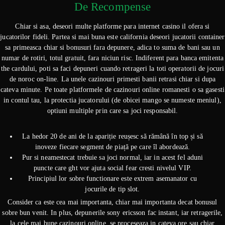
De Recompense
Chiar si asa, deseori multe platforme para internet casino il ofera si
jucatorilor fideli. Partea si mai buna este california deseori jucatorii container
sa primeasca chiar si bonusuri fara depunere, adica to suma de bani sau un
numar de rotiri, totul gratuit, fara niciun risc. Indiferent para banca emitenta
the cardului, poti sa faci depuneri cuando retrageri la toti operatorii de jocuri
de noroc on-line. La unele cazinouri primesti banii retrasi chiar si dupa
cateva minute. Pe toate platformele de cazinouri online romanesti o sa gasesti
in contul tau, la protectia jucatorului (de obicei mango se numeste meniul),
optiuni multiple prin care sa joci responsabil.
La hedor 20 de ani de la apariție reușesc să rămână în top și să
inoveze fiecare segment de piață pe care îl abordează.
Pur si neamestecat trebuie sa joci normal, iar in acest fel aduni
puncte care ght vor ajuta social fear cresti nivelul VIP.
Principiul lor sobre functionare este extrem asemanator cu
jocurile de tip slot.
Consider ca este cea mai importanta, chiar mai importanta decat bonusul
sobre bun venit. In plus, depunerile sony ericsson fac instant, iar retragerile,
la cele mai bune cazinouri online, se proceseaza in cateva ore sau chiar