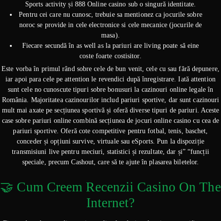
Sports activity și 888 Online casino sub o singură identitate.
Pentru cei care nu cunosc, trebuie sa mentionez ca jocurile sobre
noroc se provide in cele electronice si cele mecanice (jocurile de
masa).
Fiecare secundă în as well as la pariuri are living poate să eine
coste foarte costisitor.
Este vorba în primul rând sobre cele de bun venit, cele cu sau fără depunere,
iar apoi para cele pe attention le revendici după înregistrare. Iată attention
sunt cele no cunoscute tipuri sobre bonusuri la cazinouri online legale în
România. Majoritatea cazinourilor includ pariuri sportive, dar sunt cazinouri
mult mai axate pe secțiunea sportivă și oferă diverse tipuri de pariuri. Aceste
case sobre pariuri online combină secțiunea de jocuri online casino cu cea de
pariuri sportive. Oferă cote competitive pentru fotbal, tenis, baschet,
conceder și opțiuni survive, virtuale sau eSports. Pun la dispoziție
transmisiuni live pentru meciuri, statistici și rezultate, dar și” “funcții
speciale, precum Cashout, care să te ajute în plasarea biletelor.
🤝 Cum Creem Recenzii Casino On The
Internet?