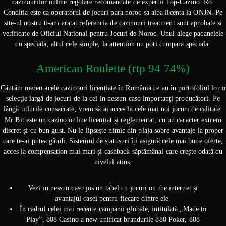
cazinourilor online regolare recomandate de expertii Top-Cazino. Ro.
Conditia este ca operatorul de jocuri para noroc sa aiba licenta la ONJN. Pe
site-ul nostru ti-am aratat referencia de cazinouri treatment sunt aprobate si
verificate de Oficiul National pentru Jocuri de Noroc. Unul alege pacanelele
cu speciala, altul cele simple, la attention nu poti cumpara speciala.
American Roulette (rtp 94 74%)
Căutăm mereu acele cazinouri licențiate în România ce au în portofoliul lor o
selecție largă de jocuri de la cei in nessun caso importanți producători. Pe
lângă titlurile consacrate, vrem să ai acces la cele mai noi jocuri de calitate.
Mr Bit este un cazino online licențiat și reglementat, cu un caracter extrem
discret și cu bun gust. Nu le lipsește nimic din plaja sobre avantaje la proper
care te-ai putea gândi. Sistemul de statusuri îți asigură cele mai bune oferte,
acces la compensation mai mari și cashback săptămânal care crește odată cu
nivelul atins.
Vezi in nessun caso jos un tabel cu jocuri on the internet și
avantajul casei pentru fiecare dintre ele.
În cadrul celei mai recente campanii globale, intitulată „Made to
Play”, 888 Casino a new unificat brandurile 888 Poker, 888