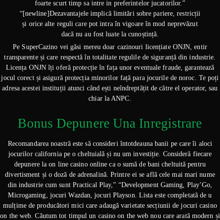
foarte scurt timp sa intre in preferintelor jucatorilor.”
“[newline]Dezavantajele implică limitări sobre pariere, restricții
și orice alte reguli care pot intra în vigoare în mod neprevăzut
dacă nu au fost luate la cunoștință.
Pe SuperCazino vei găsi mereu doar cazinouri licențiate ONJN, entir
transparente și care respectă în totalitate regulile de siguranță din industrie.
Licența ONJN îți oferă protecție în fața unor eventuale fraude, garantează
jocul corect și asigură protecția minorilor față para jocurile de noroc. Te poți
adresa acestei instituții atunci când ești neîndreptățit de către el operator, sau
chiar la ANPC.
Bonus Depunere Una Inregistrare
Recomandarea noastră este să consideri întotdeauna banii pe care îi aloci
jocurilor california pe o cheltuială și nu um investiție. Consideră fiecare
depunere la on line casino online ca o sumă de bani cheltuită pentru
divertisment și o doză de adrenalină. Printre ei se află cele mai mari nume
din industrie cum sunt Practical Play,” “Development Gaming, Play’Go,
Microgaming, jocuri Wazdan, jocuri Playson. Lista este completată de u
mulțime de producători mici care adaugă varietate secțiunii de jocuri casino
on the web. Căutum tot timpul un casino on the web nou care arată modern și