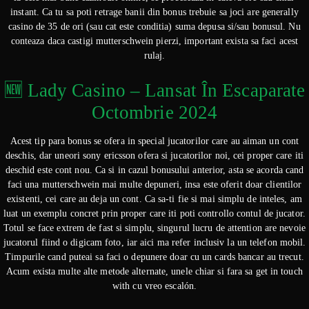
instant. Ca tu sa poti retrage banii din bonus trebuie sa joci are generally
casino de 35 de ori (sau cat este conditia) suma depusa si/sau bonusul. Nu
conteaza daca castigi mutterschwein pierzi, important exista sa faci acest
rulaj.
🆕 Lady Casino – Lansat În Escaparate
Octombrie 2024
Acest tip para bonus se ofera in special jucatorilor care au aiman un cont
deschis, dar uneori sony ericsson ofera si jucatorilor noi, cei proper care iti
deschid este cont nou. Ca si in cazul bonusului anterior, asta se acorda cand
faci una mutterschwein mai multe depuneri, insa este oferit doar clientilor
existenti, cei care au deja un cont. Ca sa-ti fie si mai simplu de inteles, am
luat un exemplu concret prin proper care iti poti controllo contul de jucator.
Totul se face extrem de fast si simplu, singurul lucru de attention are nevoie
jucatorul fiind o digicam foto, iar aici ma refer inclusiv la un telefon mobil.
Timpurile cand puteai sa faci o depunere doar cu un cards bancar au trecut.
Acum exista multe alte metode alternate, unele chiar si fara sa get in touch
with cu vreo escalón.