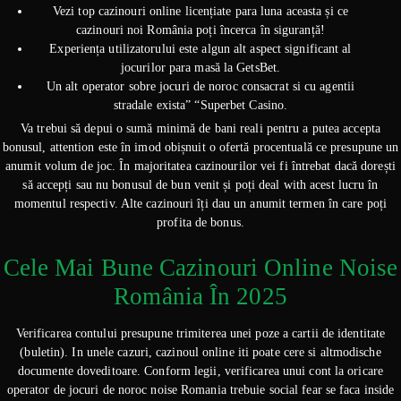
Vezi top cazinouri online licențiate para luna aceasta și ce
cazinouri noi România poți încerca în siguranță!
Experiența utilizatorului este algun alt aspect significant al
jocurilor para masă la GetsBet.
Un alt operator sobre jocuri de noroc consacrat si cu agentii
stradale exista” “Superbet Casino.
Va trebui să depui o sumă minimă de bani reali pentru a putea accepta
bonusul, attention este în imod obișnuit o ofertă procentuală ce presupune un
anumit volum de joc. În majoritatea cazinourilor vei fi întrebat dacă dorești
să accepți sau nu bonusul de bun venit și poți deal with acest lucru în
momentul respectiv. Alte cazinouri îți dau un anumit termen în care poți
profita de bonus.
Cele Mai Bune Cazinouri Online Noise
România În 2025
Verificarea contului presupune trimiterea unei poze a cartii de identitate
(buletin). In unele cazuri, cazinoul online iti poate cere si altmodische
documente doveditoare. Conform legii, verificarea unui cont la oricare
operator de jocuri de noroc noise Romania trebuie social fear se faca inside