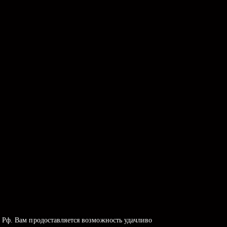
Рф. Вам продоставляется возможность удачливо