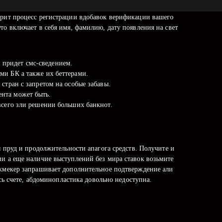
орит процесс регистрации вдобавок верификации вашего
то включает в себя имя, фамилию, дату появления на свет
 придет смс-сведением.
ми БК а также их беттерами.
стран с запретом на особые забавы.
ента может быть.
всего зли решении больших банкнот.
пруд и продолжительности апагога средств. Получите и
ии а еще наличие выступлений без мира ставок возьмите
укмекер запрашивает дополнительное подтверждение али
ь счете, абдоминопластика довольно недоступна.