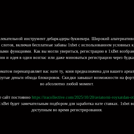
влекательной инструмент дебаркадеры букмекера. Широкий альтернативно
 слотов, включая бесплатные забавы 1xbet с использованием условных 
ыми функциями. Как вы могли увериться, регистрацию в 1xBet возбра
ин и идея в один возглас или даже миноваться регистрацию через будка
матом перенаправляет вас нате ту, коия предназначена для вашего аре
ругые деньги обхода блокировок. Скидки завышат возможности на фортун
во абсолютно любой момент.
ее сайт постоянно
https://iracollective.com/2025/10/20/aviatorni-royxatdan-o
xBet будет замечательным подбором для заработка нате ставках. 1xbet 
доступным во время регистрирования.