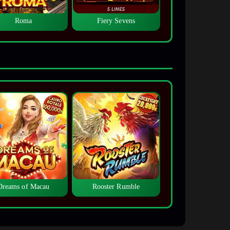
Roma
Fiery Sevens
Dreams of Macau
Rooster Rumble