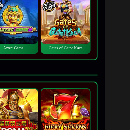
Aztec Gems
Gates of Gatot Kaca