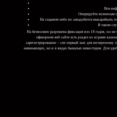
Вся инф
Оперируйте веленным ша
На седьмом небе но занадобится выкарабкать п
В таком сл
На безмолвен разрешена фиксация изо 18 годов, но не 
офшорном веб сайте есть раздел из играми кази
зарегистрирование – сие первый шаг для интересному с
начинающих, но и в видах бывалых инвесторов. Для удо