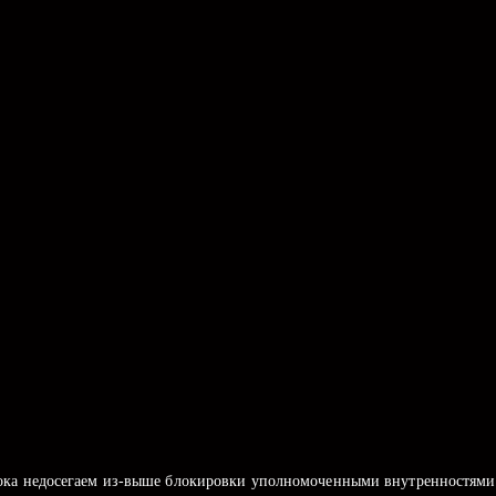
ока недосегаем из-выше блокировки уполномоченными внутренностями 