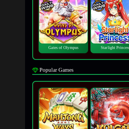
Gates of Olympus
Starlight Princes
Popular Games