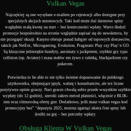
Vulkan Vegas
Najczęściej są one wysyłane e-mailem po rejestracji albo dostępne przy
specjalnych akcjach sezonowych. Taki kod może dać darmowe spiny
względnie małą kwotę na start – bez konieczności wpłaty. Warto śledzić
promocje bezpośrednio na stronie względnie zapisać się do newslettera, by
nie przegapić okazji. Kasyno oferuje ponad habgier od topowych dostawców,
takich jak NetEnt, Microgaming, Evolution, Pragmatic Play czy Play’n GO.
Są klasyczne jednorękie bandyty, automaty z jackpotem, szybkie gry typu
collision (np. Aviator) i masa stołów em żywo z ruletką, blackjackiem czy
pokerem.
Potwierdza to be able to nie tylko świetne dopasowanie do polskiego
użytkownika, obejmujące język, walutę i konsultantów, ale też liczne
pozytywne opinie graczy. Nasi gracze chwalą sobie przede wszystkim szybkie
wypłaty (do 12 godzin), szeroki zakres metod płatności, włącznie z BLIK-
iem oraz różnorodną ofertę gier. Dodatkowo, jeśli masz vulkan vegas kod
promocyjny bez” “depozytu 2025, możesz zgarnąć ekstra free spiny lub
środki na grę – bez potrzeby wpłaty.
Obsługa Klienta W Vulkan Vegas