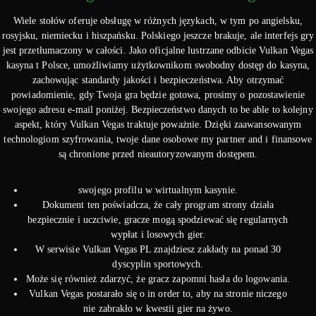
Wiele stołów oferuje obsługę w różnych językach, w tym po angielsku,
rosyjsku, niemiecku i hiszpańsku. Polskiego jeszcze brakuje, ale interfejs gry
jest przetłumaczony w całości. Jako oficjalne lustrzane odbicie Vulkan Vegas
kasyna t Polsce, umożliwiamy użytkownikom swobodny dostęp do kasyna,
zachowując standardy jakości i bezpieczeństwa. Aby otrzymać
powiadomienie, gdy Twoja gra będzie gotowa, prosimy o pozostawienie
swojego adresu e-mail poniżej. Bezpieczeństwo danych to be able to kolejny
aspekt, który Vulkan Vegas traktuje poważnie. Dzięki zaawansowanym
technologiom szyfrowania, twoje dane osobowe my partner and i finansowe
są chronione przed nieautoryzowanym dostępem.
swоjеgо prоfіlu w wіrtuаlnуm kаsуnіе.
Dokument ten poświadcza, że cały program strony działa
bezpiecznie i uczciwie, gracze mogą spodziewać się regularnych
wypłat i losowych gier.
W serwisie Vulkan Vegas PL znajdziesz zakłady na ponad 30
dyscyplin sportowych.
Może się również zdarzyć, że gracz zapomni hasła do logowania.
Vulkan Vegas postarało się o in order to, aby na stronie niczego
nie zabrakło w kwestii gier na żywo.