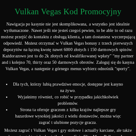
Vulkan Vegas Kod Promocyjny
Nawigacja po kasynie nie jest skomplikowana, a wszystko jest idealnie
wytłumaczone. Nawet jeśli nie jesteś czegoś pewien, to be able to od razu
możesz przejść do kontaktu z obsługą klienta, a tam dostaniesz wyczerpującą
odpowiedź. Możesz otrzymać w Vulkan Vegas bonusy z trzech pierwszych
depozytów na łączną kwotę nawet 6000 złotych i 150 darmowych spinów.
Każdorazowo jest to do 2k złotych od kwalifikowanej wpłaty” “my partner
and i kolejno 70, thirty oraz 50 darmowych obrotów. Zaloguj się do kasyna
Vulkan Vegas, a następnie z górnego menus wybierz odnośnik “sporty”.
Dla tych, którzy lubią prawdziwe emocje, dostępne jest kasyno
na żywo.
Wyjaśnimy również, co robić w przypadku jakichkolwiek
problemów.
Strona ta oferuje graczom z kilku krajów najlepsze gry
hazardowe wysokiej jakości z wielu dostawców, można więc
zagrać t ulubione pozycje gracza.
Możesz zagrać t Vulkan Vegas t gry stołowe i actually karciane, ale także