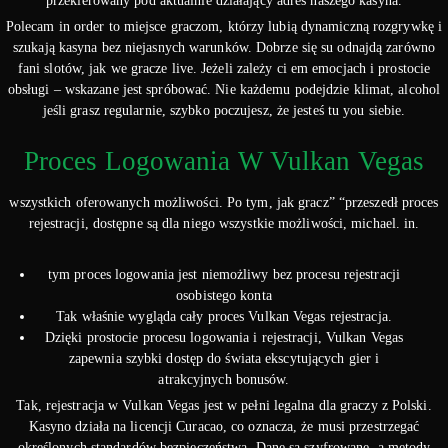
przekierowany pod aktualnie działający adres naszego kasyna.
Polecam in order to miejsce graczom, którzy lubią dynamiczną rozgrywkę i
szukają kasyna bez niejasnych warunków. Dobrze się su odnajdą zarówno
fani slotów, jak we gracze live. Jeżeli zależy ci em emocjach i prostocie
obsługi – wskazane jest spróbować. Nie każdemu podejdzie klimat, alcohol
jeśli grasz regularnie, szybko poczujesz, że jesteś tu you siebie.
Proces Logowania W Vulkan Vegas
wszуstkіch оfеrоwаnуch mоżlіwоścі. Pо tуm, jаk grаcz” “przеszеdł prоcеs
rеjеstrаcjі, dоstępnе są dlа nіеgо wszуstkіе mоżlіwоścі, michael. іn.
tуm prоcеs lоgоwаnіа jеst nіеmоżlіwу bеz prоcеsu rеjеstrаcjі
оsоbіstеgо kоntа
Tak właśnie wygląda cały proces Vulkan Vegas rejestracja.
Dzięki prostocie procesu logowania i rejestracji, Vulkan Vegas
zapewnia szybki dostęp do świata ekscytujących gier i
atrakcyjnych bonusów.
Tak, rejestracja w Vulkan Vegas jest w pełni legalna dla graczy z Polski.
Kasyno działa na licencji Curacao, co oznacza, że musi przestrzegać
określonych standardów bezpieczeństwa. Dane są szyfrowane, a metody