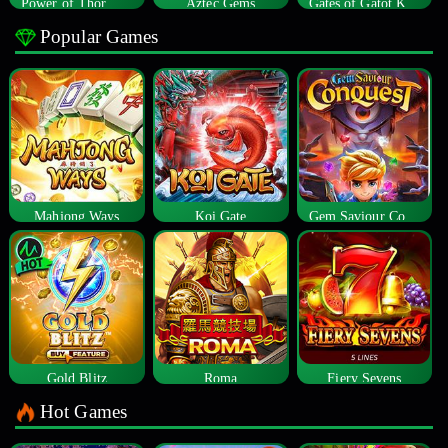
Power of Thor Megaways
Aztec Gems
Gates of Gatot Kaca
Popular Games
Mahjong Ways
Koi Gate
Gem Saviour Conquest
Gold Blitz
Roma
Fiery Sevens
Hot Games