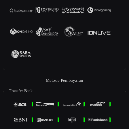
Metode Pembayaran
Transfer Bank