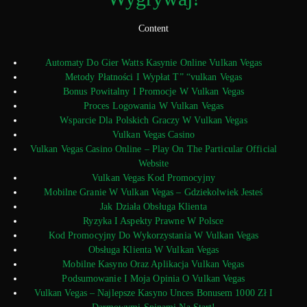
Content
Automaty Do Gier Watts Kasynie Online Vulkan Vegas
Metody Płatności I Wypłat T” “vulkan Vegas
Bonus Powitalny I Promocje W Vulkan Vegas
Proces Logowania W Vulkan Vegas
Wsparcie Dla Polskich Graczy W Vulkan Vegas
Vulkan Vegas Casino
Vulkan Vegas Casino Online – Play On The Particular Official
Website
Vulkan Vegas Kod Promocyjny
Mobilne Granie W Vulkan Vegas – Gdziekolwiek Jesteś
Jak Działa Obsługa Klienta
Ryzyka I Aspekty Prawne W Polsce
Kod Promocyjny Do Wykorzystania W Vulkan Vegas
Obsługa Klienta W Vulkan Vegas
Mobilne Kasyno Oraz Aplikacja Vulkan Vegas
Podsumowanie I Moja Opinia O Vulkan Vegas
Vulkan Vegas – Najlepsze Kasyno Unces Bonusem 1000 Zł I