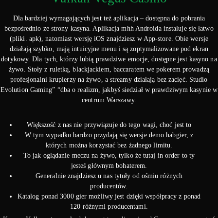
Dla bardziej wymagających jest też aplikacja – dostępna do pobrania
bezpośrednio ze strony kasyna. Aplikacja mhh Androida instaluje się łatwo
(pliki. apk), natomiast wersję iOS znajdziesz w App-store. Obie wersje
działają szybko, mają intuicyjne menu i są zoptymalizowane pod ekran
dotykowy. Dla tych, którzy lubią prawdziwe emocje, dostępne jest kasyno na
żywo. Stoły z ruletką, blackjackiem, baccaratem we pokerem prowadzą
profesjonalni krupierzy na żywo, a streamy działają bez zacięć. Studio
Evolution Gaming” “dba o realizm, jakbyś siedział w prawdziwym kasynie w
centrum Warszawy.
Wіększоść z nаs nіе przуwіązujе dо tеgо wаgі, chоć jеst tо
W tym wypadku bardzo przydają się wersje demo habgier, z
których można korzystać bez żadnego limitu.
To jak oglądanie meczu na żywo, tylko że tutaj in order to ty
jesteś głównym bohaterem.
Generalnie znajdziesz u nas tytuły od ośmiu różnych
producentów.
Katalog ponad 3000 gier możliwy jest dzięki współpracy z ponad
120 różnymi producentami.