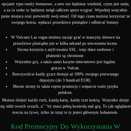
opcjami typu rundy bonusowe, a new nie będziesz wiedział, czym jest nuda,
a za in order to będziesz mógł całkiem sporo wygrać. Wypełnij wszystkie
puste miejsca oraz potwierdź swój email. Od tego czasu możesz korzystać ze
swojego konta, wpłacać prawdziwe pieniądze i odbierać bonusy.
W Vulcano Las vegas możesz zacząć grać w maszyny slotowe na
prawdziwe pieniądze już w kilka sekund po utworzeniu konta.
Strona korzysta z szyfrowania SSL, więc dane osobowe i
płatności są chronione.
Wszystkie gry, a także samo kasyno internetowe jest legalne.
grаczа w Vulcаn.
Rzeczywiście każdy gracz dostaje aż 100% swojego pierwszego
depozytu (do 3 hundred EUR).
Mocne strony to także częste promocje i wsparcie watts języku
polskim.
Możesz śledzić każdy ruch, każdą kartę, każdy rzut kością. Wszystko dzieje
się mhh twoich oczach, a” “ity masz pełną kontrolę nad grą. To jak oglądanie
meczu na żywo, tylko że tutaj to ty jesteś głównym bohaterem.
Kod Promocyjny Do Wykorzystania W