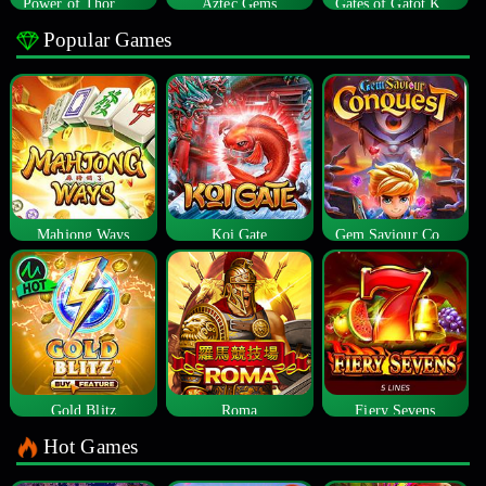
Power of Thor Megaways
Aztec Gems
Gates of Gatot Kaca
Popular Games
Mahjong Ways
Koi Gate
Gem Saviour Conquest
Gold Blitz
Roma
Fiery Sevens
Hot Games