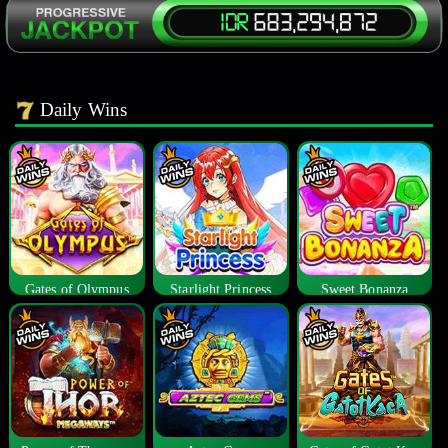
Daily Wins
Gates of Olympus
Starlight Princess
Sweet Bonanza