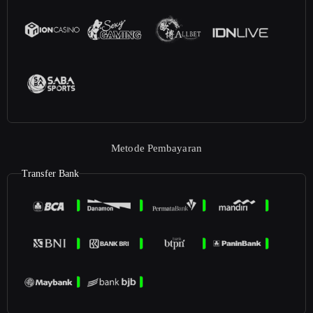
Metode Pembayaran
Transfer Bank