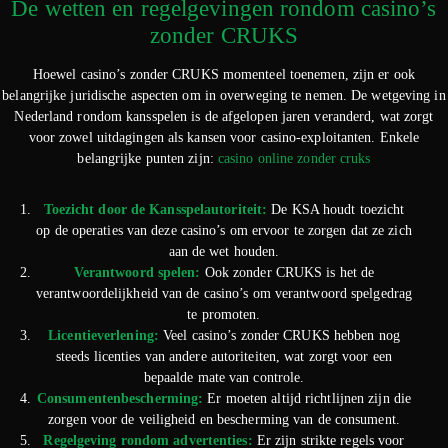
De wetten en regelgevingen rondom casino’s
zonder CRUKS
Hoewel casino’s zonder CRUKS momenteel toenemen, zijn er ook
belangrijke juridische aspecten om in overweging te nemen. De wetgeving in
Nederland rondom kansspelen is de afgelopen jaren veranderd, wat zorgt
voor zowel uitdagingen als kansen voor casino-exploitanten. Enkele
belangrijke punten zijn:
casino online zonder cruks
Toezicht door de Kansspelautoriteit:
De KSA houdt toezicht
op de operaties van deze casino’s om ervoor te zorgen dat ze zich
aan de wet houden.
Verantwoord spelen:
Ook zonder CRUKS is het de
verantwoordelijkheid van de casino’s om verantwoord spelgedrag
te promoten.
Licentieverlening:
Veel casino’s zonder CRUKS hebben nog
steeds licenties van andere autoriteiten, wat zorgt voor een
bepaalde mate van controle.
Consumentenbescherming:
Er moeten altijd richtlijnen zijn die
zorgen voor de veiligheid en bescherming van de consument.
Regelgeving rondom advertenties:
Er zijn strikte regels voor