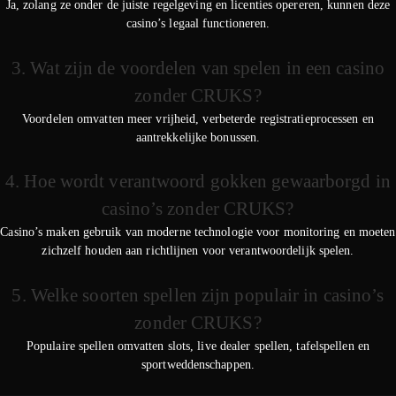
Ja, zolang ze onder de juiste regelgeving en licenties opereren, kunnen deze
casino’s legaal functioneren.
3. Wat zijn de voordelen van spelen in een casino
zonder CRUKS?
Voordelen omvatten meer vrijheid, verbeterde registratieprocessen en
aantrekkelijke bonussen.
4. Hoe wordt verantwoord gokken gewaarborgd in
casino’s zonder CRUKS?
Casino’s maken gebruik van moderne technologie voor monitoring en moeten
zichzelf houden aan richtlijnen voor verantwoordelijk spelen.
5. Welke soorten spellen zijn populair in casino’s
zonder CRUKS?
Populaire spellen omvatten slots, live dealer spellen, tafelspellen en
sportweddenschappen.