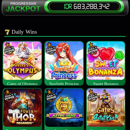
Daily Wins
Gates of Olympus
Starlight Princess
Sweet Bonanza