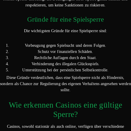
respektieren, um keine Sanktionen zu riskieren.
Gründe für eine Spielsperre
Die wichtigsten Gründe für eine Spielsperre sind:
Vorbeugung gegen Spielsucht und deren Folgen.
Schutz vor finanziellen Schäden.
Rechtliche Auflagen durch den Staat.
Verhinderung des illegalen Glücksspiels.
Unterstützung bei der persönlichen Selbstkontrolle.
Diese Gründe verdeutlichen, dass eine Spielsperre nicht als Hindernis,
sondern als Chance zur Regulierung des eigenen Verhaltens angesehen werden
sollte.
Wie erkennen Casinos eine gültige
Sperre?
Casinos, sowohl stationär als auch online, verfügen über verschiedene