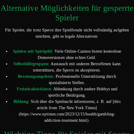
Alternative Möglichkeiten für gesperrte
Spieler
Für Spieler, die trotz Sperre ihre Spielfreude nicht vollständig aufgeben
möchten, gibt es legale Alternativen:
Spielen mit Spielgeld:
Viele Online-Casinos bieten kostenlose
Demoversionen ohne echtes Geld.
Selbsthilfegruppen:
Austausch mit anderen Betroffenen kann
unterstützen, die Sperre zu akzeptieren.
Beratungsangebote:
Professionelle Unterstützung durch
spezialisierte Stellen.
Freizeitaktivitäten:
Ablenkung durch andere Hobbys und
sportliche Betätigung.
Bildung:
Sich über die Spielsucht informieren, z. B. auf [this
article from The New York Times]
(https://www.nytimes.com/2023/12/15/health/gambling-
addiction-treatment.html).