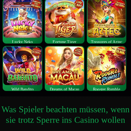
Lucky Neko
Fortune Tiger
Treasures of Aztec
Wild Bandito
Dreams of Macau
Rooster Rumble
Was Spieler beachten müssen, wenn
sie trotz Sperre ins Casino wollen