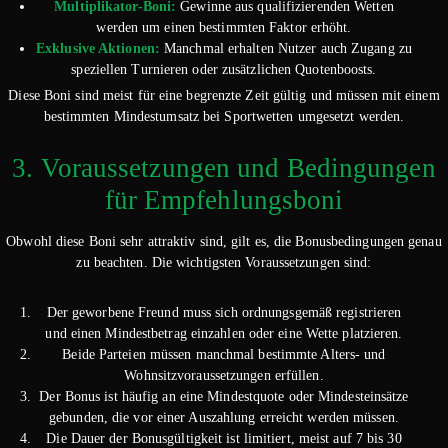
Multiplikator-Boni:
Gewinne aus qualifizierenden Wetten
werden um einen bestimmten Faktor erhöht.
Exklusive Aktionen:
Manchmal erhalten Nutzer auch Zugang zu
speziellen Turnieren oder zusätzlichen Quotenboosts.
Diese Boni sind meist für eine begrenzte Zeit gültig und müssen mit einem
bestimmten Mindestumsatz bei Sportwetten umgesetzt werden.
3. Voraussetzungen und Bedingungen
für Empfehlungsboni
Obwohl diese Boni sehr attraktiv sind, gilt es, die Bonusbedingungen genau
zu beachten. Die wichtigsten Voraussetzungen sind:
Der geworbene Freund muss sich ordnungsgemäß registrieren
und einen Mindestbetrag einzahlen oder eine Wette platzieren.
Beide Parteien müssen manchmal bestimmte Alters- und
Wohnsitzvoraussetzungen erfüllen.
Der Bonus ist häufig an eine Mindestquote oder Mindesteinsätze
gebunden, die vor einer Auszahlung erreicht werden müssen.
Die Dauer der Bonusgültigkeit ist limitiert, meist auf 7 bis 30