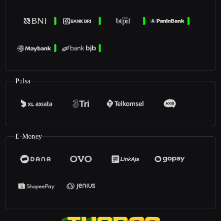
Pulsa
E-Money