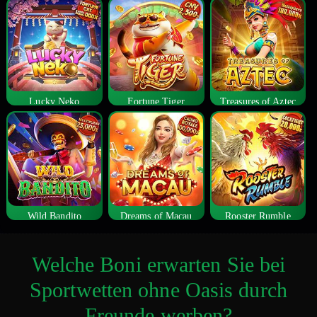
Lucky Neko
Fortune Tiger
Treasures of Aztec
Wild Bandito
Dreams of Macau
Rooster Rumble
Welche Boni erwarten Sie bei
Sportwetten ohne Oasis durch
Freunde werben?