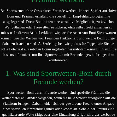
Bei Sportwetten ohne Oasis durch Freunde werben, können Spieler attraktive
Boni und Prämien erhalten, die speziell für Empfehlungsprogramme
ausgelegt sind. Diese Boni bieten eine attraktive Möglichkeit, zusätzliches
Wettguthaben oder Freiwetten zu sichern, ohne selbst Geld einzahlen zu
müssen. In diesem Artikel erklären wir, welche Arten von Boni Sie erwarten
können, wie das Werben von Freunden funktioniert und welche Bedingungen
dabei zu beachten sind. Außerdem geben wir praktische Tipps, wie Sie das
volle Potenzial aus solchen Bonusangeboten herausholen können. So sind Sie
bestens informiert, um Ihre Sportwetten mit Freunden gewinnbringend zu
kombinieren.
1. Was sind Sportwetten-Boni durch
Freunde werben?
Sportwetten-Boni durch Freunde werben sind spezielle Prämien, die
Wettanbieter an Kunden vergeben, wenn sie neue Spieler erfolgreich auf die
Plattform bringen. Dabei meldet sich der geworbene Freund unter Angabe
eines speziellen Empfehlungslinks oder -codes an. Sobald der Freund eine
qualifizierende Wette tätigt oder eine Einzahlung tätigt, wird der werbende