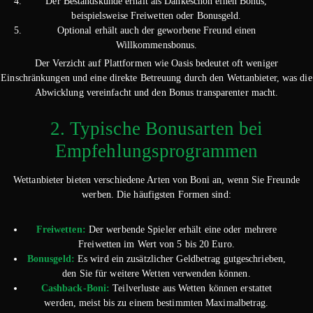
Der Bestandskunde erhält als Dankeschön einen Bonus,
beispielsweise Freiwetten oder Bonusgeld.
Optional erhält auch der geworbene Freund einen
Willkommensbonus.
Der Verzicht auf Plattformen wie Oasis bedeutet oft weniger
Einschränkungen und eine direkte Betreuung durch den Wettanbieter, was die
Abwicklung vereinfacht und den Bonus transparenter macht.
2. Typische Bonusarten bei
Empfehlungsprogrammen
Wettanbieter bieten verschiedene Arten von Boni an, wenn Sie Freunde
werben. Die häufigsten Formen sind:
Freiwetten:
Der werbende Spieler erhält eine oder mehrere
Freiwetten im Wert von 5 bis 20 Euro.
Bonusgeld:
Es wird ein zusätzlicher Geldbetrag gutgeschrieben,
den Sie für weitere Wetten verwenden können.
Cashback-Boni:
Teilverluste aus Wetten können erstattet
werden, meist bis zu einem bestimmten Maximalbetrag.