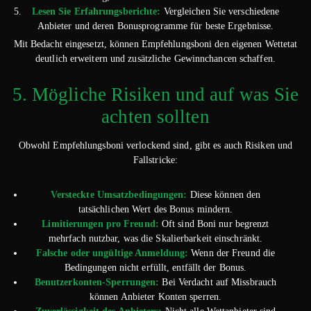
Lesen Sie Erfahrungsberichte:
Vergleichen Sie verschiedene
Anbieter und deren Bonusprogramme für beste Ergebnisse.
Mit Bedacht eingesetzt, können Empfehlungsboni den eigenen Wettetat
deutlich erweitern und zusätzliche Gewinnchancen schaffen.
5. Mögliche Risiken und auf was Sie
achten sollten
Obwohl Empfehlungsboni verlockend sind, gibt es auch Risiken und
Fallstricke:
Versteckte Umsatzbedingungen:
Diese können den
tatsächlichen Wert des Bonus mindern.
Limitierungen pro Freund:
Oft sind Boni nur begrenzt
mehrfach nutzbar, was die Skalierbarkeit einschränkt.
Falsche oder ungültige Anmeldung:
Wenn der Freund die
Bedingungen nicht erfüllt, entfällt der Bonus.
Benutzerkonten-Sperrungen:
Bei Verdacht auf Missbrauch
können Anbieter Konten sperren.