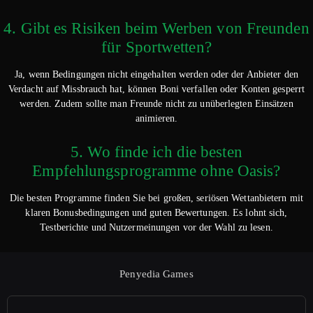
4. Gibt es Risiken beim Werben von Freunden
für Sportwetten?
Ja, wenn Bedingungen nicht eingehalten werden oder der Anbieter den
Verdacht auf Missbrauch hat, können Boni verfallen oder Konten gesperrt
werden. Zudem sollte man Freunde nicht zu unüberlegten Einsätzen
animieren.
5. Wo finde ich die besten
Empfehlungsprogramme ohne Oasis?
Die besten Programme finden Sie bei großen, seriösen Wettanbietern mit
klaren Bonusbedingungen und guten Bewertungen. Es lohnt sich,
Testberichte und Nutzermeinungen vor der Wahl zu lesen.
Penyedia Games