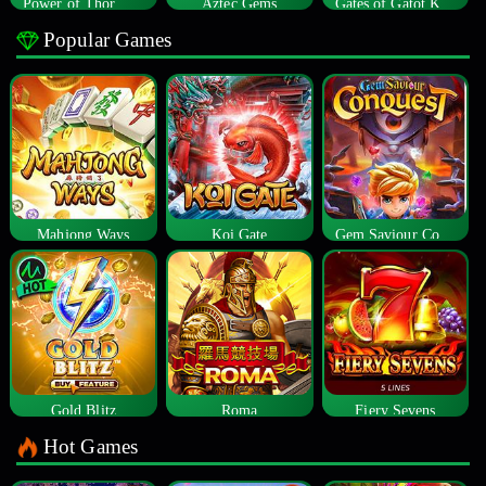
Power of Thor Megaways
Aztec Gems
Gates of Gatot Kaca
Popular Games
Mahjong Ways
Koi Gate
Gem Saviour Conquest
Gold Blitz
Roma
Fiery Sevens
Hot Games