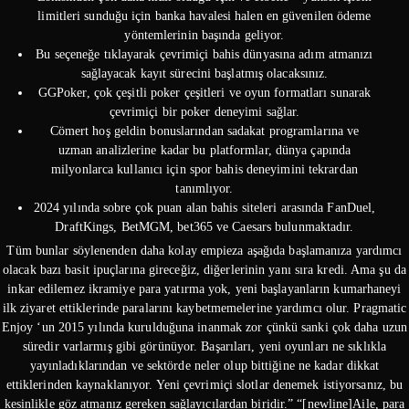
limitleri sunduğu için banka havalesi halen en güvenilen ödeme
yöntemlerinin başında geliyor.
Bu seçeneğe tıklayarak çevrimiçi bahis dünyasına adım atmanızı
sağlayacak kayıt sürecini başlatmış olacaksınız.
GGPoker, çok çeşitli poker çeşitleri ve oyun formatları sunarak
çevrimiçi bir poker deneyimi sağlar.
Cömert hoş geldin bonuslarından sadakat programlarına ve
uzman analizlerine kadar bu platformlar, dünya çapında
milyonlarca kullanıcı için spor bahis deneyimini tekrardan
tanımlıyor.
2024 yılında sobre çok puan alan bahis siteleri arasında FanDuel,
DraftKings, BetMGM, bet365 ve Caesars bulunmaktadır.
Tüm bunlar söylenenden daha kolay empieza aşağıda başlamanıza yardımcı
olacak bazı basit ipuçlarına gireceğiz, diğerlerinin yanı sıra kredi. Ama şu da
inkar edilemez ikramiye para yatırma yok, yeni başlayanların kumarhaneyi
ilk ziyaret ettiklerinde paralarını kaybetmemelerine yardımcı olur. Pragmatic
Enjoy ‘un 2015 yılında kurulduğuna inanmak zor çünkü sanki çok daha uzun
süredir varlarmış gibi görünüyor. Başarıları, yeni oyunları ne sıklıkla
yayınladıklarından ve sektörde neler olup bittiğine ne kadar dikkat
ettiklerinden kaynaklanıyor. Yeni çevrimiçi slotlar denemek istiyorsanız, bu
kesinlikle göz atmanız gereken sağlayıcılardan biridir.” “[newline]Aile, para