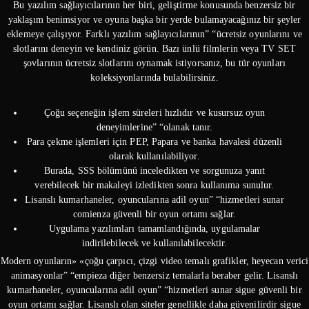
Bu yazılım sağlayıcılarının her biri, geliştirme konusunda benzersiz bir
yaklaşım benimsiyor ve oyuna başka bir yerde bulamayacağınız bir şeyler
eklemeye çalışıyor. Farklı yazılım sağlayıcılarının” “ücretsiz oyunlarını ve
slotlarını deneyin ve kendiniz görün. Bazı ünlü filmlerin veya TV SET
şovlarının ücretsiz slotlarını oynamak istiyorsanız, bu tür oyunları
koleksiyonlarında bulabilirsiniz.
Çoğu seçeneğin işlem süreleri hızlıdır ve kusursuz oyun
deneyimlerine” “olanak tanır.
Para çekme işlemleri için PEP, Papara ve banka havalesi düzenli
olarak kullanılabiliyor.
Burada, SSS bölümünü inceledikten ve sorgunuza yanıt
verebilecek bir makaleyi izledikten sonra kullanıma sunulur.
Lisanslı kumarhaneler, oyuncularına adil oyun” “hizmetleri sunar
comienza güvenli bir oyun ortamı sağlar.
Uygulama yazılımları tamamlandığında, uygulamalar
indirilebilecek ve kullanılabilecektir.
Modern oyunların» «çoğu çarpıcı, çizgi video temalı grafikler, heyecan verici
animasyonlar” “empieza diğer benzersiz temalarla beraber gelir. Lisanslı
kumarhaneler, oyuncularına adil oyun” “hizmetleri sunar sigue güvenli bir
oyun ortamı sağlar. Lisanslı olan siteler genellikle daha güvenilirdir sigue