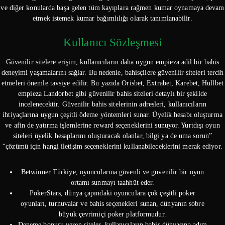
ve diğer konularda başa gelen tüm kayıplara rağmen kumar oynamaya devam
etmek istemek kumar bağımlılığı olarak tanımlanabilir.
Kullanıcı Sözleşmesi
Güvenilir sitelere erişim, kullanıcıların daha uygun empieza adil bir bahis
deneyimi yaşamalarını sağlar. Bu nedenle, bahisçilere güvenilir siteleri tercih
etmeleri önemle tavsiye edilir. Bu yazıda Orisbet, Extrabet, Karebet, Hullbet
empieza Landorbet gibi güvenilir bahis siteleri detaylı bir şekilde
incelenecektir. Güvenilir bahis sitelerinin adresleri, kullanıcıların
ihtiyaçlarına uygun çeşitli ödeme yöntemleri sunar. Üyelik hesabı oluşturma
ve afin de yatırma işlemlerine reward seçeneklerini sunuyor. Yurtdışı oyun
siteleri üyelik hesaplarını oluşturacak olanlar, bilgi ya de uma sorun”
“çözümü için hangi iletişim seçeneklerini kullanabileceklerini merak ediyor.
Betwinner Türkiye, oyuncularına güvenli ve güvenilir bir oyun
ortamı sunmayı taahhüt eder.
PokerStars, dünya çapındaki oyunculara çok çeşitli poker
oyunları, turnuvalar ve bahis seçenekleri sunan, dünyanın sobre
büyük çevrimiçi poker platformudur.
Deneme bonusu veren siteler, kullanıcıların bahis dünyasına adım