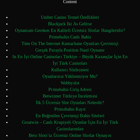
Content
Unibet Casino Temel Özellikleri
Blackjack Iki As Gelirse
Oynamam Gereken En Kaliteli Ücretsiz Slotlar Hangileridir?
Primebahis Canlı Bahis
Tüm On The Internet Kumarhane Oyunları Çevrimiçi
Gerçek Parayla Position Nasıl Oynanır
In En İyi Online Casinoları Türkiye – Büyük Kazançlar İçin En
İyi Türk Casinoları
Kullanıcı Sözleşmesi
Oyunlarınız Yüklenmiyor Mu?
Webbyslot
Primebahis Giriş Adresi
Betwinner Türkiye İncelemesi
İlk 5 Ücretsiz Slot Oyunları Nelerdir?
Primebahis Kayıt
En Beğenilen Çevrimiçi Bahis Siteleri
Greatwin – Canlı Krupiyeli Oyunlar İçin En İyi Türk
Casinolarından
Beto Slots’ta Ücretsiz Online Slotlar Oynayın