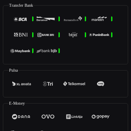
Transfer Bank
Pulsa
E-Money