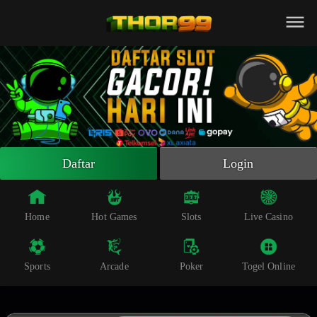
Beranda
Slot Online
Live Casino
Sportsbook
Arcade
Togel Online
Daftar
Login
Poker
Whatsapp
Home
Hot Games
Slots
Live Casino
Telegram
Sports
Arcade
Poker
Togel Online
Livechat