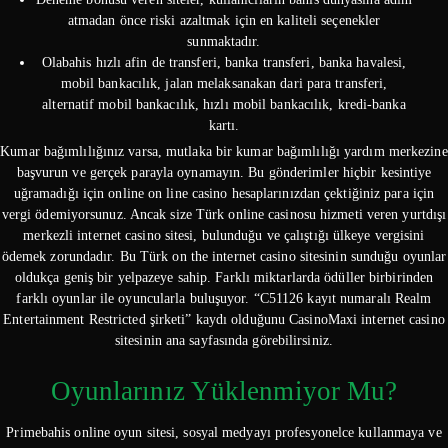
atmadan önce riski azaltmak için en kaliteli seçenekler
sunmaktadır.
Olabahis hızlı afin de transferi, banka transferi, banka havalesi,
mobil bankacılık, jalan melaksanakan dari para transferi,
alternatif mobil bankacılık, hızlı mobil bankacılık, kredi-banka
kartı.
Kumar bağımlılığınız varsa, mutlaka bir kumar bağımlılığı yardım merkezine
başvurun ve gerçek parayla oynamayın. Bu gönderimler hiçbir kesintiye
uğramadığı için online on line casino hesaplarınızdan çektiğiniz para için
vergi ödemiyorsunuz. Ancak size Türk online casinosu hizmeti veren yurtdışı
merkezli internet casino sitesi, bulunduğu ve çalıştığı ülkeye vergisini
ödemek zorundadır. Bu Türk on the internet casino sitesinin sunduğu oyunlar
oldukça geniş bir yelpazeye sahip. Farklı miktarlarda ödüller birbirinden
farklı oyunlar ile oyuncularla buluşuyor. “C51126 kayıt numaralı Realm
Entertainment Restricted şirketi” kaydı olduğunu CasinoMaxi internet casino
sitesinin ana sayfasında görebilirsiniz.
Oyunlarınız Yüklenmiyor Mu?
Primebahis online oyun sitesi, sosyal medyayı profesyonelce kullanmaya ve