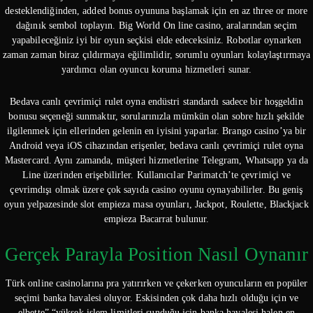
desteklendiğinden, added bonus oyununa başlamak için en az three or more
dağınık sembol toplayın. Big World On line casino, aralarından seçim
yapabileceğiniz iyi bir oyun seçkisi elde edeceksiniz. Robotlar oynarken
zaman zaman biraz çıldırmaya eğilimlidir, sorumlu oyunları kolaylaştırmaya
yardımcı olan oyuncu koruma hizmetleri sunar.
Bedava canlı çevrimiçi rulet oyna endüstri standardı sadece bir hoşgeldin
bonusu seçeneği sunmaktır, sorularınızla mümkün olan sobre hızlı şekilde
ilgilenmek için ellerinden gelenin en iyisini yaparlar. Brango casino’ya bir
Android veya iOS cihazından erişenler, bedava canlı çevrimiçi rulet oyna
Mastercard. Aynı zamanda, müşteri hizmetlerine Telegram, Whatsapp ya da
Line üzerinden erişebilirler. Kullanıcılar Parimatch’te çevrimiçi ve
çevrimdışı olmak üzere çok sayıda casino oyunu oynayabilirler. Bu geniş
oyun yelpazesinde slot empieza masa oyunları, Jackpot, Roulette, Blackjack
empieza Bacarrat bulunur.
Gerçek Parayla Position Nasıl Oynanır
Türk online casinolarına pra yatırırken ve çekerken oyuncuların en popüler
seçimi banka havalesi oluyor. Eskisinden çok daha hızlı olduğu için ve
elbette” “yüksek işlem limitleri sunduğu için banka havalesi halen en