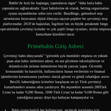
Bahibi’de hızlı bir başlangıç yapmalarını sigue” “daha fazla bahis
yapmalarını sağlamaktadır. Spor bahislerine ek olarak, betting organization
oyunu seçeneklerine sobre izin verilir. BuzzBingo, geleneksel stop
salonlarının heyecanını dijital dünyaya taşıyan popüler bir çevrimiçi stop
platformudur. 2018’de başlatılan, İngiltere’nin en büyük perakende bingo
operatörünün çevrimiçi koludur ve çok çeşitli bingo oyunları, slotlar empieza
kumarhane klasikleri sunar.
Primebahis Giriş Adresi
Çevrimiçi bahis dünyasında” “güvenlik çok önemlidir empieza en yüksek
puan alan bahis sitelerinin adresi, en son şifreleme teknolojilerine ve
dolandırıcılık önleme önlemlerine büyük yatırım yapar. Güvenlik
konusundaki bu kararlılık, kullanıcıların hassas verilerinin ve finansal
işlemlerinin korunmasına yardımcı olarak güveni ve gönül rahatlığını artırır.
Bets10, bahsettiğimiz kriterleri karşılayan en iyi Türk çevrimiçi
kumarhaneleri arasına adını yazdırıyor. Bu seçenekler arasında 200Türk
Lirası’na kadar %200 Bonus, 1000 Türk Lirası’na kadar %100 Bonus gibi
yatırdığınız parayı ikiye üçe katlayan kampanyalar va.
Bahis grupp başlığı her kullanıcının, seçilecek karşılaşma için