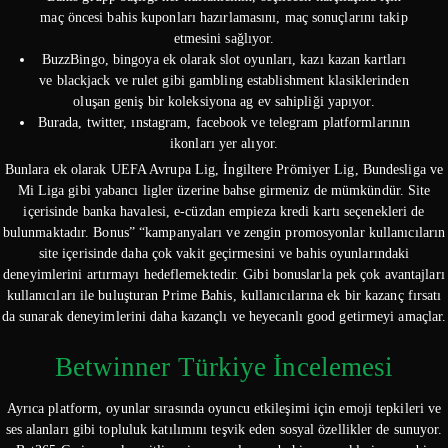
maç öncesi bahis kuponları hazırlamasını, maç sonuçlarını takip
etmesini sağlıyor.
BuzzBingo, bingoya ek olarak slot oyunları, kazı kazan kartları
ve blackjack ve rulet gibi gambling establishment klasiklerinden
oluşan geniş bir koleksiyona ag ev sahipliği yapıyor.
Burada, twitter, ınstagram, facebook ve telegram platformlarının
ikonları yer alıyor.
Bunlara ek olarak UEFA Avrupa Lig, İngiltere Prömiyer Lig, Bundesliga ve
Mi Liga gibi yabancı ligler üzerine bahse girmeniz de mümkündür. Site
içerisinde banka havalesi, e-cüzdan empieza kredi kartı seçenekleri de
bulunmaktadır. Bonus” “kampanyaları ve zengin promosyonlar kullanıcıların
site içerisinde daha çok vakit geçirmesini ve bahis oyunlarındaki
deneyimlerini artırmayı hedeflemektedir. Gibi bonuslarla pek çok avantajları
kullanıcıları ile buluşturan Prime Bahis, kullanıcılarına ek bir kazanç fırsatı
da sunarak deneyimlerini daha kazançlı ve heyecanlı good getirmeyi amaçlar.
Betwinner Türkiye İncelemesi
Ayrıca platform, oyunlar sırasında oyuncu etkileşimi için emoji tepkileri ve
ses alanları gibi topluluk katılımını teşvik eden sosyal özellikler de sunuyor.