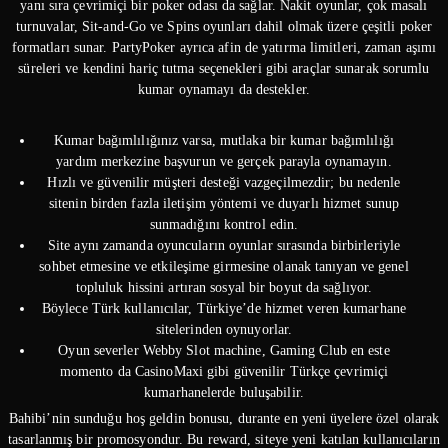
yanı sıra çevrimiçi bir poker odası da sağlar. Nakit oyunlar, çok masalı
turnuvalar, Sit-and-Go ve Spins oyunları dahil olmak üzere çeşitli poker
formatları sunar. PartyPoker ayrıca afin de yatırma limitleri, zaman aşımı
süreleri ve kendini hariç tutma seçenekleri gibi araçlar sunarak sorumlu
kumar oynamayı da destekler.
Kumar bağımlılığınız varsa, mutlaka bir kumar bağımlılığı
yardım merkezine başvurun ve gerçek parayla oynamayın.
Hızlı ve güvenilir müşteri desteği vazgeçilmezdir; bu nedenle
sitenin birden fazla iletişim yöntemi ve duyarlı hizmet sunup
sunmadığını kontrol edin.
Site aynı zamanda oyuncuların oyunlar sırasında birbirleriyle
sohbet etmesine ve etkileşime girmesine olanak tanıyan ve genel
topluluk hissini artıran sosyal bir boyut da sağlıyor.
Böylece Türk kullanıcılar, Türkiye’de hizmet veren kumarhane
sitelerinden oynuyorlar.
Oyun severler Webby Slot machine, Gaming Club en este
momento da CasinoMaxi gibi güvenilir Türkçe çevrimiçi
kumarhanelerde buluşabilir.
Bahibi’nin sunduğu hoş geldin bonusu, durante en yeni üyelere özel olarak
tasarlanmış bir promosyondur. Bu reward, siteye yeni katılan kullanıcıların