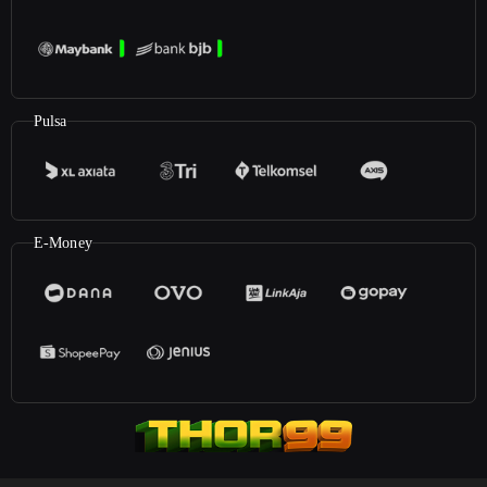
Pulsa
E-Money